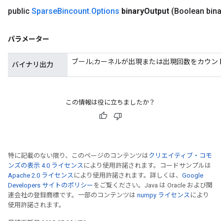
public
Sparse
Bincount
.
Options
binary
Output
(Boolean bina
パラメーター
ブール;カーネルが出現または出現回数をカウン
バイナリ出力
この情報は役に立ちましたか？
特に記載のない限り、このページのコンテンツは
クリエイティブ・コモ
ンズの表示 4.0 ライセンス
により使用許諾されます。コードサンプルは
Apache 2.0 ライセンス
により使用許諾されます。詳しくは、
Google
Developers サイトのポリシー
をご覧ください。Java は Oracle および関
連会社の登録商標です。一部のコンテンツは
numpy ライセンス
により
使用許諾されます。