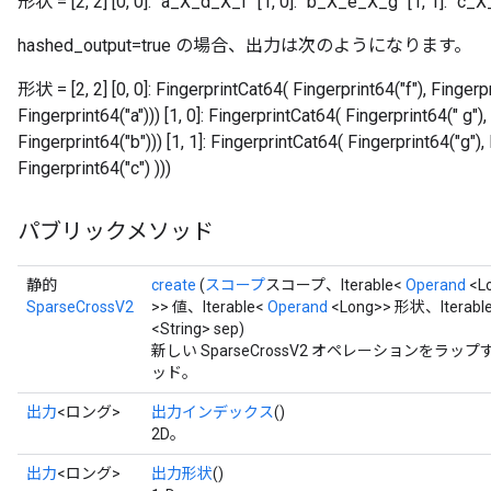
形状 = [2, 2] [0, 0]: "a_X_d_X_f" [1, 0]: "b_X_e_X_g" [1, 1]: "c
hashed_output=true の場合、出力は次のようになります。
形状 = [2, 2] [0, 0]: FingerprintCat64( Fingerprint64("f"), Fingerp
Fingerprint64("a"))) [1, 0]: FingerprintCat64( Fingerprint64(" g")
Fingerprint64("b"))) [1, 1]: FingerprintCat64( Fingerprint64("g"),
Fingerprint64("c") )))
パブリックメソッド
静的
create
(
スコープ
スコープ、Iterable<
Operand
<L
SparseCrossV2
>> 値、Iterable<
Operand
<Long>> 形状、Iterabl
<String> sep)
新しい SparseCrossV2 オペレーションを
ッド。
出力
<ロング>
出力インデックス
()
2D。
出力
<ロング>
出力形状
()