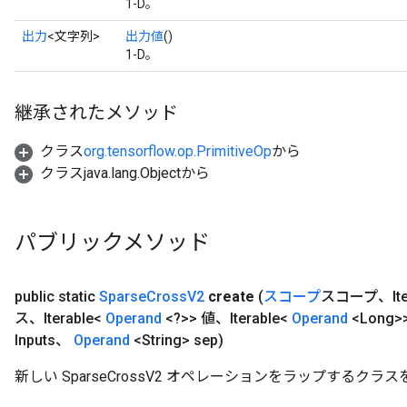
1-D。
出力
<文字列>
出力値
()
1-D。
継承されたメソッド
クラス
org.tensorflow.op.PrimitiveOp
から
クラスjava.lang.Objectから
x
パブリックメソッド
public static
Sparse
Cross
V2
create
(
スコープ
スコープ、Iter
ス、Iterable<
Operand
<?>> 値、Iterable<
Operand
<Long>
Inputs、
Operand
<String> sep)
新しい SparseCrossV2 オペレーションをラップするク