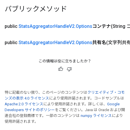
パブリックメソッド
public
Stats
Aggregator
Handle
V2
.
Options
コンテナ
(Strin
public
Stats
Aggregator
Handle
V2
.
Options
共有名
(文字列共有
この情報は役に立ちましたか？
特に記載のない限り、このページのコンテンツは
クリエイティブ・コモ
ンズの表示 4.0 ライセンス
により使用許諾されます。コードサンプルは
Apache 2.0 ライセンス
により使用許諾されます。詳しくは、
Google
Developers サイトのポリシー
をご覧ください。Java は Oracle および関
連会社の登録商標です。一部のコンテンツは
numpy ライセンス
により
使用許諾されます。