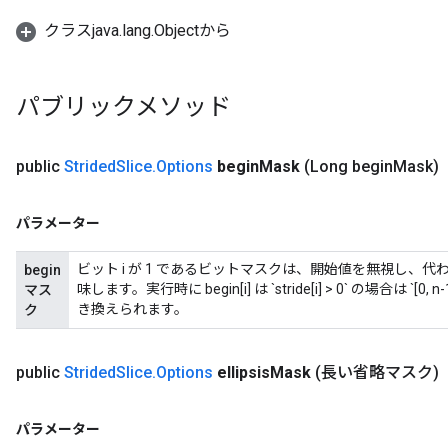
クラスjava.lang.Objectから
パブリックメソッド
public
Strided
Slice
.
Options
begin
Mask
(Long begin
Mask)
パラメーター
ビット i が 1 であるビットマスクは、開始値を無視し、
begin
味します。実行時に begin[i] は `stride[i] > 0` の場合は `[0, n-1)`
マス
き換えられます。
ク
public
Strided
Slice
.
Options
ellipsis
Mask
(長い省略マスク)
パラメーター