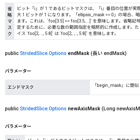
ビット「i」が 1 であるビットマスクは、「i」番目の位置が
省
大 1 ビットが 1 になります。「ellipsis_mask == 0」の場
略
ます。これは、`foo[3:5] == foo[3:5, ...]` を意味
マ
定するために、必要な数の範囲指定を暗黙的に作成します。たとえば
ス
イス `foo[2, ..., 5:8]` は `foo[2, :, :, 5:8]` を意味します。
ク
public
Strided
Slice
.
Options
end
Mask
(長い end
Mask)
パラメーター
「begin_mask」に類似
エンドマスク
public
Strided
Slice
.
Options
new
Axis
Mask
(Long new
Axis
M
パラメーター