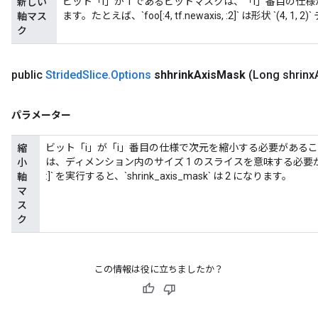
ビット「i」が 1 であるビットマスクは、「i」番目の仕
新しい
ます。たとえば、`foo[:4, tf.newaxis, :2]` は形状 `(4, 
軸マス
ク
public
Strided
Slice
.
Options
shhrink
Axis
Mask
(Long shrinx
パラメーター
ビット「i」が「i」番目の仕様で次元を縮小する必要があることを意
縮
は、ディメンション内のサイズ 1 のスライスを意味する必要があります
小
:]` を実行すると、`shrink_axis_mask` は 2 になります。
軸
マ
ス
ク
この情報は役に立ちましたか？