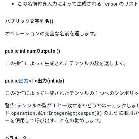
この名前付き入力によって生成される Tensor のリス
パブリック文字列
名
()
オペレーションの完全な名前を返します。
public int
num
Outputs
()
この操作によって生成されたテンソルの数を返します。
public
出力
<T>
出力
(int idx)
この操作によって生成されたテンソルの 1 つへのシンボリッ
警告: テンソルの型が T と一致するかどうかはチェックし
ド
operation.&lt;Integer&gt;output(0)
のように推測さ
ーを使用して呼び出すことをお勧めします。
パラメーター