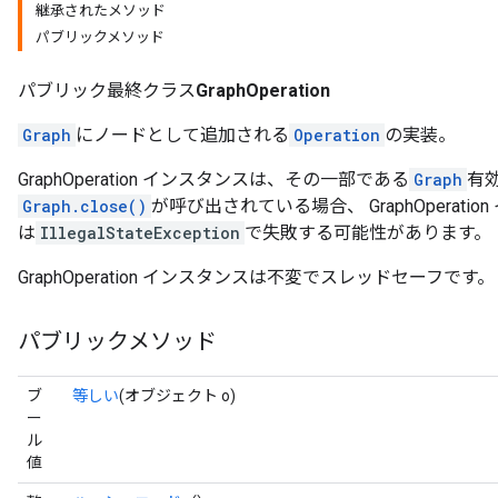
継承されたメソッド
パブリックメソッド
パブリック最終クラス
GraphOperation
Graph
にノードとして追加される
Operation
の実装。
GraphOperation インスタンスは、その一部である
Graph
有
Graph.close()
が呼び出されている場合、 GraphOperati
は
IllegalStateException
で失敗する可能性があります。
GraphOperation インスタンスは不変でスレッドセーフです。
パブリックメソッド
ブ
等しい
(オブジェクト o)
ー
ル
値