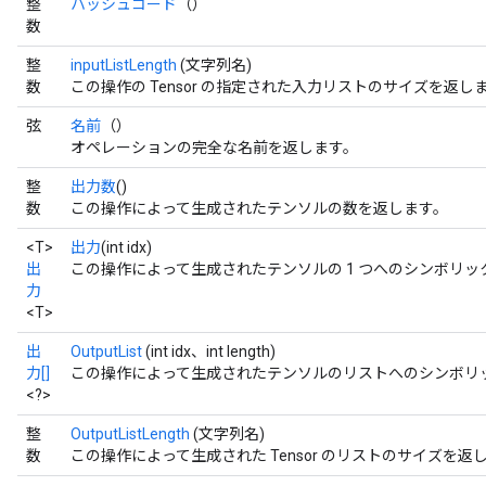
整
ハッシュコード
（）
数
整
inputListLength
(文字列名)
数
この操作の Tensor の指定された入力リストのサイズを返し
弦
名前
（）
オペレーションの完全な名前を返します。
整
出力数
()
数
この操作によって生成されたテンソルの数を返します。
<T>
出力
(int idx)
出
この操作によって生成されたテンソルの 1 つへのシンボリッ
力
<T>
出
OutputList
(int idx、int length)
力[]
この操作によって生成されたテンソルのリストへのシンボリッ
<?>
整
OutputListLength
(文字列名)
数
この操作によって生成された Tensor のリストのサイズを返