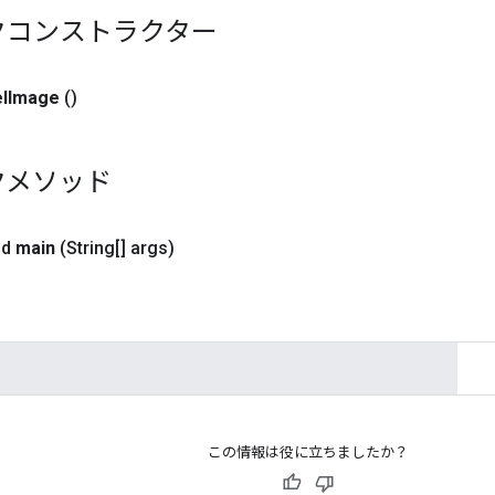
クコンストラクター
l
Image
()
クメソッド
id
main
(String[] args)
この情報は役に立ちましたか？