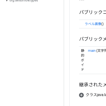
org
.
tensorflow
.
types
パブリック
ラベル画像
()
パブリック
静
main
(文字列
的
ボ
イ
ド
継承された
クラスjava.l