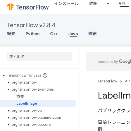
インストール
詳細
API
TensorFlow v2.8.4
概要
Python
C++
Java
詳細
Tensor
Flow for Java
TensorFlow
API
org
.
tensorflow
org
.
tensorflow
.
examples
Label
Im
概要
Label
Image
パブリッククラ
org
.
tensorflow
.
op
org
.
tensorflow
.
op
.
annotation
事前トレーニング
org
.
tensorflow
.
op
.
core
例。