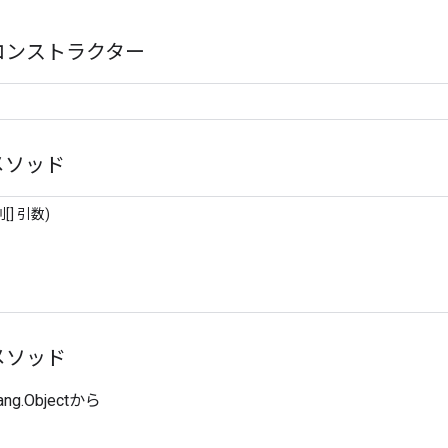
コンストラクター
メソッド
[] 引数)
メソッド
ang.Objectから