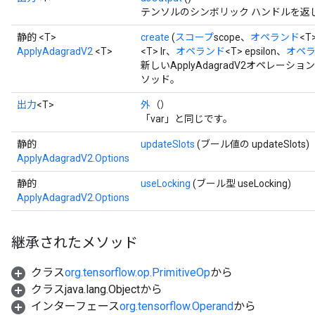
テンソルのシンボリック ハンドルを返
静的 <T>
create
(
スコープ
scope、
オペランド
<T
ApplyAdagradV2
<T>
<T> lr、
オペランド
<T> epsilon、
オペ
新しいApplyAdagradV2オペレ
ソッド。
出力
<T>
外
（）
「var」と同じです。
静的
updateSlots
(ブール値の updateSlots)
ApplyAdagradV2.Options
静的
useLocking
(ブール型 useLocking)
ApplyAdagradV2.Options
継承されたメソッド
クラス
org.tensorflow.op.PrimitiveOp
から
クラスjava.lang.Objectから
インターフェース
org.tensorflow.Operand
から