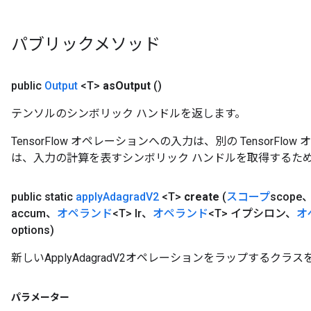
パブリックメソッド
public
Output
<T>
as
Output
()
t
テンソルのシンボリック ハンドルを返します。
TensorFlow オペレーションへの入力は、別の TensorF
は、入力の計算を表すシンボリック ハンドルを取得するた
public static
apply
Adagrad
V2
<T>
create
(
スコープ
scope
accum、
オペランド
<T> lr、
オペランド
<T> イプシロン、
オ
source
options)
新しいApplyAdagradV2オペレーションをラップするク
leOp
パラメーター