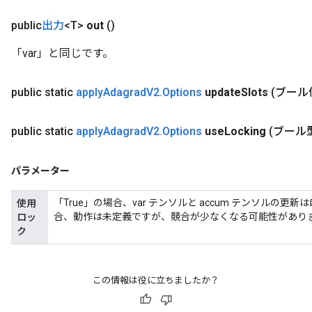
public
出力
<T>
out
()
「var」と同じです。
public static
apply
Adagrad
V2
.
Options
update
Slots
(ブール値
public static
apply
Adagrad
V2
.
Options
use
Locking
(ブール型
パラメーター
「True」の場合、var テンソルと accum テンソルの
使用
合、動作は未定義ですが、競合が少なくなる可能性があり
ロッ
ク
この情報は役に立ちましたか？