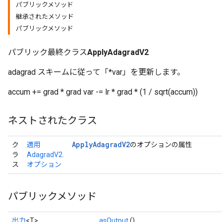
パブリックメソッド
継承されたメソッド
パブリックメソッド
パブリック最終クラス
ApplyAdagradV2
adagrad スキームに従って「*var」を更新します。
accum += grad * grad var -= lr * grad * (1 / sqrt(accum))
ネストされたクラス
Apply
Adagrad
V2
ク
適用
のオプションの属性
ラ
AdagradV2.
ス
オプション
パブリックメソッド
出力
<T>
asOutput
()