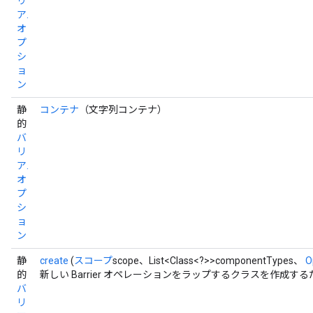
リ
leOp
ア.
オ
プ
シ
ョ
ン
静
コンテナ
（文字列コンテナ）
的
バ
リ
ア.
オ
プ
シ
ョ
Flush
ン
静
create
(
スコープ
scope、List<Class<?>>componentTypes、
O
eHandleOp
的
新しい Barrier オペレーションをラップするクラスを作成す
バ
リ