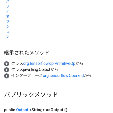
バ
リ
ア.
オ
プ
シ
ョ
ン
継承されたメソッド
クラス
org.tensorflow.op.PrimitiveOp
から
クラスjava.lang.Objectから
インターフェース
org.tensorflow.Operand
から
パブリックメソッド
public
Output
<String>
as
Output
()