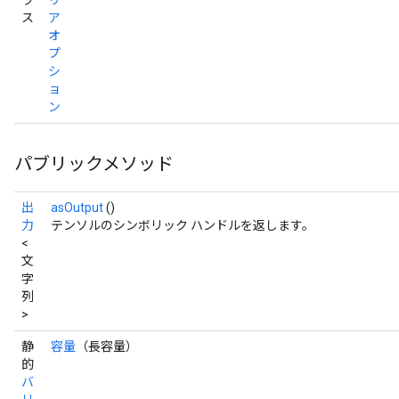
ラ
リ
ス
ア
オ
プ
シ
ョ
ン
パブリックメソッド
出
asOutput
()
t
力
テンソルのシンボリック ハンドルを返します。
<
文
字
列
>
静
容量
（長容量）
source
的
バ