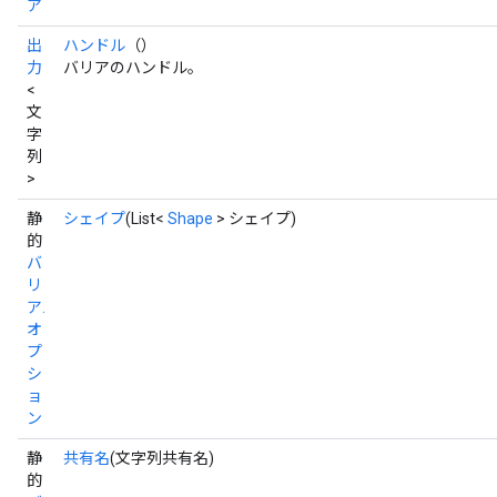
ア
ureSplit
出
ハンドル
（）
力
バリアのハンドル。
<
文
字
列
>
静
シェイプ
(List<
Shape
> シェイプ)
的
バ
リ
ア.
オ
プ
シ
ョ
ン
静
共有名
(文字列共有名)
的