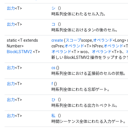
出力
<T>
シ
（）
時系列全体にわたるセル入力。
出力
<T>
コ
（）
時系列全体におけるタンの後のセル。
static <T extends
create
(
スコープ
scope,
オペランド
<Long> 
Number>
csPrev,
オペランド
<T> hPrev,
オペランド
<T
BlockLSTMV2
<T>
オペランド
<T > wco、
オペランド
<T> b、
新しい BlockLSTMV2 操作をラップ
出力
<T>
cs
()
時系列全体における正接前のセルの状態。
出力
<T>
f
()
時系列全体にわたる忘却ゲート。
出力
<T>
ひ
（）
時系列全体にわたる出力 h ベクトル。
出力
<T>
私
（）
時間シーケンス全体にわたる入力ゲート。