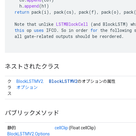
h
.
append
(
h1
)
return
pack
(
i
),
pack
(
cs
),
pack
(
f
),
pack
(
o
),
pack
Note
that
unlike
LSTMBlockCell
(
and
BlockLSTM
)
wh
this
op
uses
IFCO
.
So
in
order
for
the
following
all
gate
-
related
outputs
should
be
reordered
.
Flush
ネストされたクラス
eHandleOp
Block
LSTMV2
ク
BlockLSTMV2.
のオプションの属性
ラ
オプション
ス
ureSplit
パブリックメソッド
静的
cellClip
(Float cellClip)
BlockLSTMV2.Options