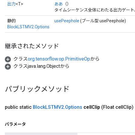
出力
<T>
ああ
（）
タイムシーケンス全体にわたる出力ゲート
静的
usePeephole
(ブール型 usePeephole)
BlockLSTMV2.Options
継承されたメソッド
クラス
org.tensorflow.op.PrimitiveOp
から
クラスjava.lang.Objectから
パブリックメソッド
public static
Block
LSTMV2
.
Options
cell
Clip
(Float cell
Clip)
パラメータ