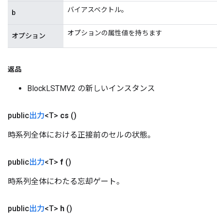
バイアスベクトル。
b
オプションの属性値を持ちます
オプション
返品
BlockLSTMV2 の新しいインスタンス
public
出力
<T>
cs
()
時系列全体における正接前のセルの状態。
public
出力
<T>
f
()
時系列全体にわたる忘却ゲート。
public
出力
<T>
h
()