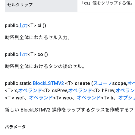
「cs」値をクリップする値。
セルクリップ
public
出力
<T>
ci
()
時系列全体にわたるセル入力。
public
出力
<T>
co
()
時系列全体におけるタンの後のセル。
public static
Block
LSTMV2
<T>
create
(
スコープ
scope
,
オ
<T> x
,
オペランド
<T> cs
Prev
,
オペランド
<T> h
Prev
,
オペラン
<T > wcf、
オペランド
<T> wco、
オペランド
<T> b、
オプシ
新しい BlockLSTMV2 操作をラップするクラスを作成する
パラメータ