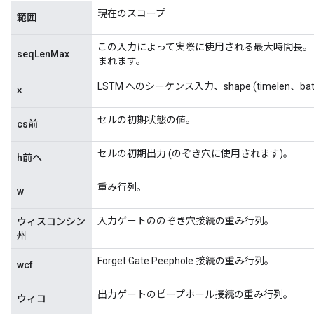
現在のスコープ
範囲
この入力によって実際に使用される最大時間長。
seqLenMax
まれます。
LSTM へのシーケンス入力、shape (timelen、batc
×
セルの初期状態の値。
cs前
セルの初期出力 (のぞき穴に使用されます)。
h前へ
重み行列。
w
入力ゲートののぞき穴接続の重み行列。
ウィスコンシン
州
Forget Gate Peephole 接続の重み行列。
wcf
出力ゲートのピープホール接続の重み行列。
ウィコ