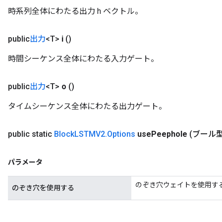
時系列全体にわたる出力 h ベクトル。
ryTensorBatch
public
出力
<T>
i
()
時間シーケンス全体にわたる入力ゲート。
public
出力
<T>
o
()
タイムシーケンス全体にわたる出力ゲート。
rBatch
public static
Block
LSTMV2
.
Options
use
Peephole
(ブール型
パラメータ
Batch
のぞき穴ウェイトを使用す
のぞき穴を使用する
atch