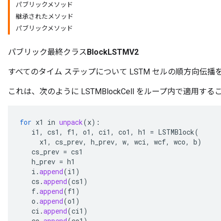
パブリックメソッド
継承されたメソッド
パブリックメソッド
t
パブリック最終クラス
BlockLSTMV2
すべてのタイム ステップについて LSTM セルの順方向伝播
これは、次のように LSTMBlockCell をループ内で適用す
for
x1
in
unpack
(
x
):
source
i1
,
cs1
,
f1
,
o1
,
ci1
,
co1
,
h1
=
LSTMBlock
(
x1
,
cs_prev
,
h_prev
,
w
,
wci
,
wcf
,
wco
,
b
)
cs_prev
=
cs1
leOp
h_prev
=
h1
i
.
append
(
i1
)
cs
.
append
(
cs1
)
f
.
append
(
f1
)
o
.
append
(
o1
)
ci
.
append
(
ci1
)
co
.
append
(
co1
)