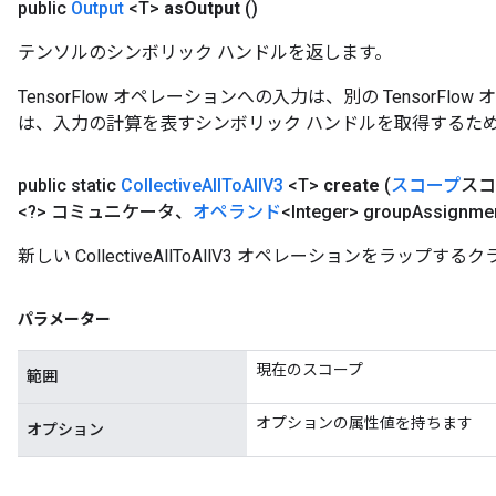
public
Output
<T>
as
Output
()
テンソルのシンボリック ハンドルを返します。
TensorFlow オペレーションへの入力は、別の TensorF
は、入力の計算を表すシンボリック ハンドルを取得するた
public static
Collective
All
To
All
V3
<T>
create
(
スコープ
スコ
<?> コミュニケータ、
オペランド
<Integer> group
Assignme
新しい CollectiveAllToAllV3 オペレーションをラッ
パラメーター
現在のスコープ
範囲
オプションの属性値を持ちます
オプション