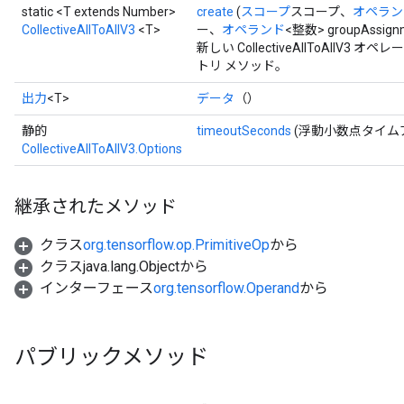
static <T extends Number>
create
(
スコープ
スコープ、
オペラン
CollectiveAllToAllV3
<T>
ー、
オペランド
<整数> groupAssig
新しい CollectiveAllToAll
トリ メソッド。
出力
<T>
データ
（）
静的
timeoutSeconds
(浮動小数点タイム
CollectiveAllToAllV3.Options
継承されたメソッド
クラス
org.tensorflow.op.PrimitiveOp
から
クラスjava.lang.Objectから
インターフェース
org.tensorflow.Operand
から
パブリックメソッド