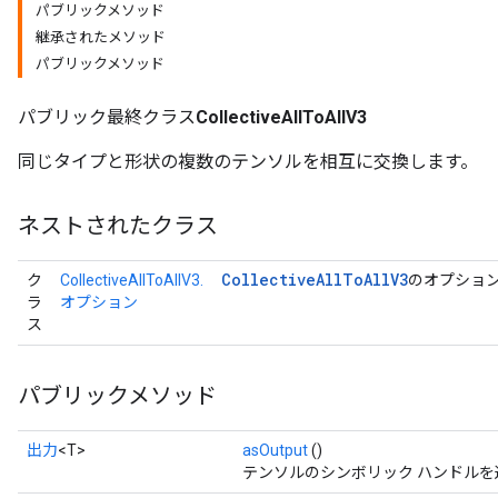
パブリックメソッド
継承されたメソッド
パブリックメソッド
パブリック最終クラス
CollectiveAllToAllV3
同じタイプと形状の複数のテンソルを相互に交換します。
ネストされたクラス
Collective
All
To
All
V3
ク
CollectiveAllToAllV3.
のオプショ
ラ
オプション
ス
パブリックメソッド
出力
<T>
asOutput
()
テンソルのシンボリック ハンドルを