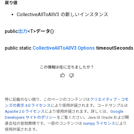
戻り値
CollectiveAllToAllV3 の新しいインスタンス
public
出力
<T>
データ
()
public static
Collective
All
To
All
V3
.
Options
timeout
Seconds
この情報は役に立ちましたか？
特に記載のない限り、このページのコンテンツは
クリエイティブ・コモ
ンズの表示 4.0 ライセンス
により使用許諾されます。コードサンプルは
Apache 2.0 ライセンス
により使用許諾されます。詳しくは、
Google
Developers サイトのポリシー
をご覧ください。Java は Oracle および関
連会社の登録商標です。一部のコンテンツは
numpy ライセンス
により
使用許諾されます。