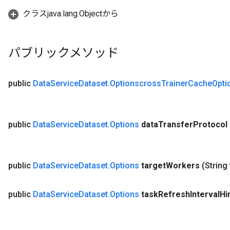
クラスjava.lang.Objectから
パブリックメソッド
public
Data
Service
Dataset
.
Optionscross
Trainer
Cache
Opti
public
Data
Service
Dataset
.
Options
data
Transfer
Protocol
public
Data
Service
Dataset
.
Options
target
Workers
(String
public
Data
Service
Dataset
.
Options
task
Refresh
Interval
Hi
ryTensorBatch