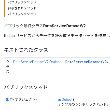
パブリックメソッド
継承されたメソッド
パブリックメソッド
パブリック最終クラス
DataServiceDatasetV2
tf.data サービスからデータを読み取るデータセットを作成
ネストされたクラス
Data
Service
Dataset
V2
ク
DataServiceDatasetV2.Options
の
ラ
ス
パブリックメソッド
出力
<オブジェクト>
asOutput
()
テンソルのシンボリック ハンド