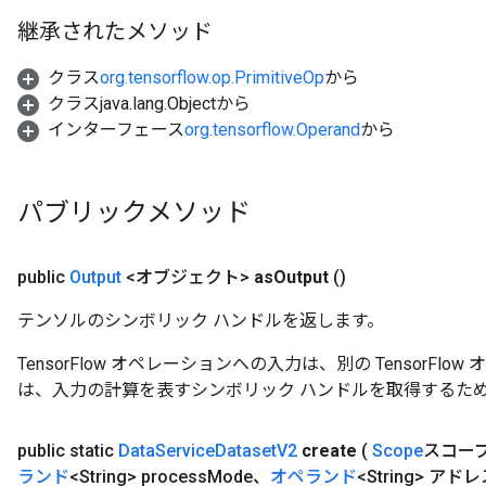
継承されたメソッド
クラス
org.tensorflow.op.PrimitiveOp
から
クラスjava.lang.Objectから
インターフェース
org.tensorflow.Operand
から
パブリックメソッド
rBatch
public
Output
<オブジェクト>
as
Output
()
Batch
テンソルのシンボリック ハンドルを返します。
atch
TensorFlow オペレーションへの入力は、別の TensorF
は、入力の計算を表すシンボリック ハンドルを取得するた
public static
Data
Service
Dataset
V2
create
(
Scope
スコー
ランド
<String> process
Mode、
オペランド
<String> アド