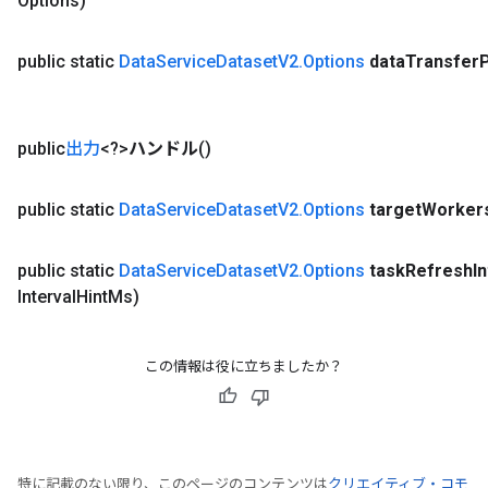
Options)
public static
Data
Service
Dataset
V2
.
Options
data
Transfer
public
出力
<?>
ハンドル
()
public static
Data
Service
Dataset
V2
.
Options
target
Worker
public static
Data
Service
Dataset
V2
.
Options
task
Refresh
I
Interval
Hint
Ms)
この情報は役に立ちましたか？
特に記載のない限り、このページのコンテンツは
クリエイティブ・コモ