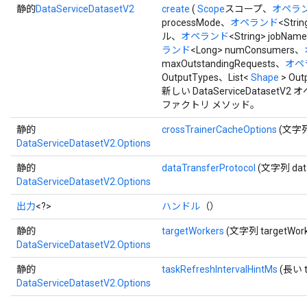
静的
DataServiceDatasetV2
create
(
Scope
スコープ、
オペラ
processMode、
オペランド
<Str
ル、
オペランド
<String> jobNam
ランド
<Long> numConsumers、
maxOutstandingRequests、
オペ
OutputTypes、List<
Shape
> Out
新しい DataServiceDatas
ファクトリ メソッド。
静的
crossTrainerCacheOptions
(文字列c
DataServiceDatasetV2.Options
静的
dataTransferProtocol
(文字列 dataT
DataServiceDatasetV2.Options
出力
<?>
ハンドル
（）
静的
targetWorkers
(文字列 targetWork
DataServiceDatasetV2.Options
静的
taskRefreshIntervalHintMs
(長い ta
DataServiceDatasetV2.Options
ryTensorBatch