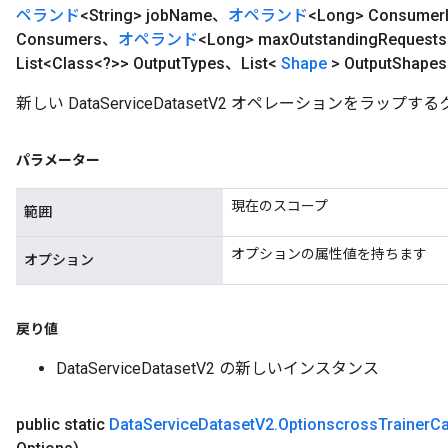
ペランド
<String> job
Name、
オペランド
<Long> Consumer
Consumers、
オペランド
<Long> max
Outstanding
Request
List<Class<?>> Output
Types、List<
Shape
> Output
Shape
新しい DataServiceDatasetV2 オペレーションをラ
パラメーター
現在のスコープ
範囲
オプションの属性値を持ちます
オプション
戻り値
DataServiceDatasetV2 の新しいインスタンス
public static
Data
Service
Dataset
V2
.
Optionscross
Trainer
C