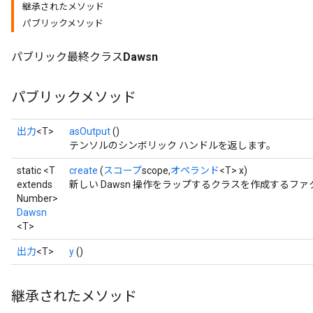
継承されたメソッド
パブリックメソッド
パブリック最終クラス
Dawsn
パブリックメソッド
出力
<T>
asOutput
()
テンソルのシンボリック ハンドルを返します。
static <T
create
(
スコープ
scope,
オペランド
<T> x)
extends
新しい Dawsn 操作をラップするクラスを作成するファ
Number>
Dawsn
<T>
出力
<T>
y
()
継承されたメソッド