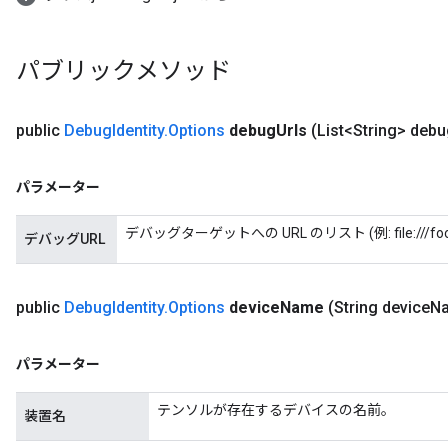
パブリックメソッド
public
Debug
Identity
.
Options
debug
Urls
(List<String> deb
パラメーター
ryTensorBatch
デバッグターゲットへの URL のリスト (例: file:///foo/tfd
デバッグURL
public
Debug
Identity
.
Options
device
Name
(String device
N
パラメーター
テンソルが存在するデバイスの名前。
装置名