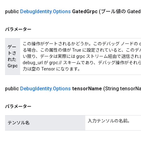
rBatch
public
Debug
Identity
.
Options
Gated
Grpc
(ブール値の Gated
Batch
パラメーター
atch
この操作がゲートされるかどうか。このデバッグ ノードの debug_
ゲー
る場合、この属性の値が True に設定されていると、このデバッ
トさ
い限り、データは実際には grpc ストリーム経由で送信され
れた
debug_url が grpc:// スキームであり、デバッグ操
Grpc
力は空の Tensor になります。
public
Debug
Identity
.
Options
tensor
Name
(String tensor
N
パラメーター
入力テンソルの名前。
テンソル名