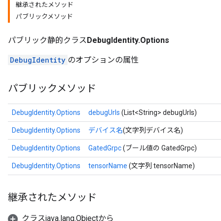
継承されたメソッド
パブリックメソッド
パブリック静的クラス
DebugIdentity.Options
DebugIdentity
のオプションの属性
パブリックメソッド
DebugIdentity.Options
debugUrls
(List<String> debugUrls)
DebugIdentity.Options
デバイス名
(文字列デバイス名)
DebugIdentity.Options
GatedGrpc
(ブール値の GatedGrpc)
DebugIdentity.Options
tensorName
(文字列 tensorName)
継承されたメソッド
クラスjava.lang.Objectから