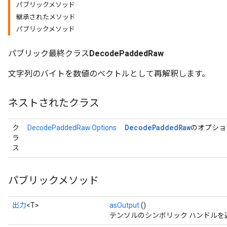
パブリックメソッド
継承されたメソッド
パブリックメソッド
パブリック最終クラス
DecodePaddedRaw
文字列のバイトを数値のベクトルとして再解釈します。
ネストされたクラス
Decode
Padded
Raw
ク
DecodePaddedRaw.Options
のオプショ
ラ
ス
パブリックメソッド
出力
<T>
asOutput
()
テンソルのシンボリック ハンドルを