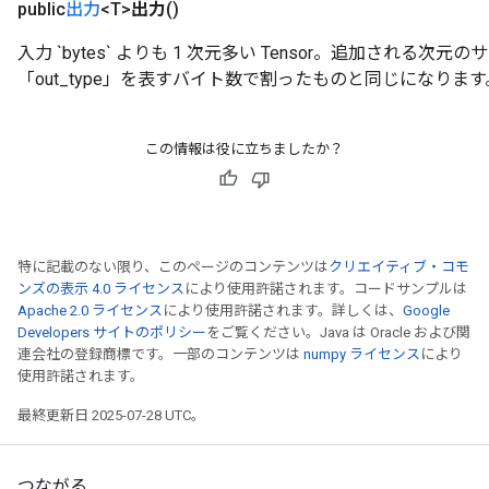
public
出力
<T>
出力
()
入力 `bytes` よりも 1 次元多い Tensor。追加される次
「out_type」を表すバイト数で割ったものと同じになります
この情報は役に立ちましたか？
特に記載のない限り、このページのコンテンツは
クリエイティブ・コモ
ンズの表示 4.0 ライセンス
により使用許諾されます。コードサンプルは
Apache 2.0 ライセンス
により使用許諾されます。詳しくは、
Google
Developers サイトのポリシー
をご覧ください。Java は Oracle および関
連会社の登録商標です。一部のコンテンツは
numpy ライセンス
により
使用許諾されます。
最終更新日 2025-07-28 UTC。
つながる