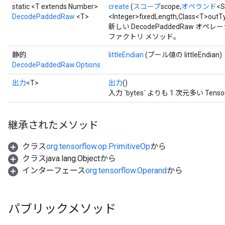
static <T extends Number>
create
(
スコープ
scope,
オペランド
<S
DecodePaddedRaw
<T>
<Integer>fixedLength,Class<T>outT
新しい DecodePaddedRaw 
ファクトリ メソッド。
ryTensorBatch
静的
littleEndian
(ブール値の littleEndian)
DecodePaddedRaw.Options
出力
<T>
出力
()
入力 `bytes` よりも 1 次元多い Tens
継承されたメソッド
クラス
org.tensorflow.op.PrimitiveOp
から
クラスjava.lang.Objectから
インターフェース
org.tensorflow.Operand
から
rBatch
パブリックメソッド
Batch