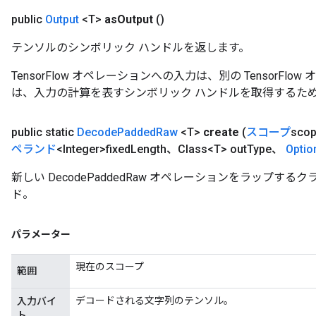
atch
public
Output
<T>
as
Output
()
テンソルのシンボリック ハンドルを返します。
TensorFlow オペレーションへの入力は、別の TensorF
は、入力の計算を表すシンボリック ハンドルを取得するた
public static
Decode
Padded
Raw
<T>
create
(
スコープ
sco
ペランド
<Integer>fixed
Length、Class<T> out
Type、
Optio
新しい DecodePaddedRaw オペレーションをラップす
ド。
パラメーター
現在のスコープ
範囲
デコードされる文字列のテンソル。
入力バイ
ト