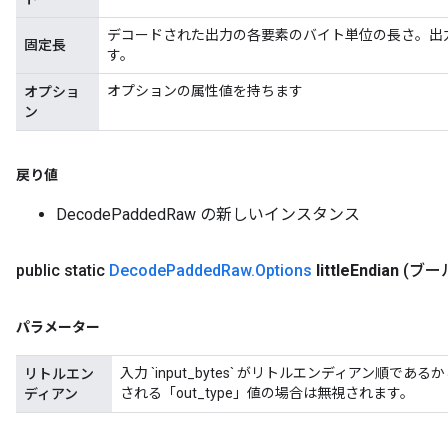
デコードされた出力の各要素のバイト単位の長さ。出
固定長
す。
オプションの属性値を持ちます
オプショ
ン
戻り値
DecodePaddedRaw の新しいインスタンス
public static
Decode
Padded
Raw
.
Options
little
Endian
(ブール値
パラメーター
入力 `input_bytes` がリトルエンディアン順であ
リトルエン
される「out_type」値の場合は無視されます。
ディアン