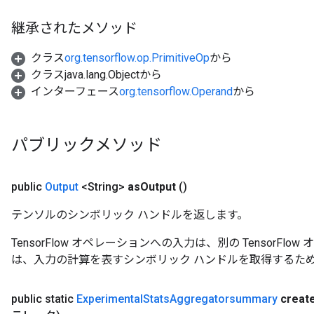
継承されたメソッド
クラス
org.tensorflow.op.PrimitiveOp
から
クラスjava.lang.Objectから
インターフェース
org.tensorflow.Operand
から
パブリックメソッド
public
Output
<String>
as
Output
()
テンソルのシンボリック ハンドルを返します。
TensorFlow オペレーションへの入力は、別の TensorF
は、入力の計算を表すシンボリック ハンドルを取得するた
public static
Experimental
Stats
Aggregatorsummary
creat