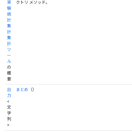
実
クトリ メソッド。
験
統
計
集
計
集
計
ツ
ー
ル
の
概
要
出
まとめ
（）
力
<
文
字
列
>