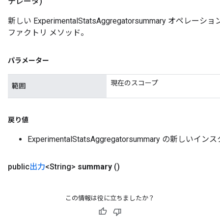
テレータ)
新しい ExperimentalStatsAggregatorsummary
ファクトリ メソッド。
パラメーター
rs
現在のスコープ
範囲
mParameters
rs
Parameters
戻り値
rParameters
ExperimentalStatsAggregatorsummary の新しいイ
Parameters
ters
public
出力
<String>
summary
()
arameters
meters
rs
この情報は役に立ちましたか？
tDescentParameters