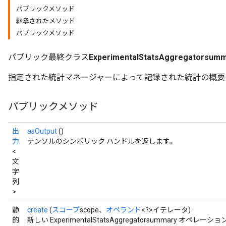
パブリックメソッド
継承されたメソッド
パブリックメソッド
パブリック最終クラス
ExperimentalStatsAggregatorsum
指定された統計マネージャーによって記録された統計の概要
パブリックメソッド
出
asOutput
()
力
テンソルのシンボリック ハンドルを返します。
<
文
字
列
>
静
create
(
スコープ
scope、
オペランド
<?>イテレータ)
的
新しい ExperimentalStatsAggregatorsummary