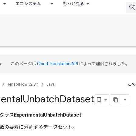
エコシステム
もっと見る
このページは
Cloud Translation API
によって翻訳されました。
TensorFlow v2.8.4
Java
この
ental
Unbatch
Dataset
クラス
ExperimentalUnbatchDataset
数の要素に分割するデータセット。