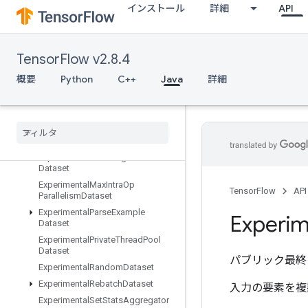
インストール
詳細
API
ExperimentalAutoShardDataset
ExperimentalBytesProducedStats
Dataset
ExperimentalChooseFastestDatas
TensorFlow v2.8.4
et
概要
Python
C++
Java
詳細
ExperimentalDatasetCardinality
Experimental
Dataset
To
TFRecord
Experimental
Dense
To
Sparse
Batch
Dataset
Experimental
Latency
Stats
Dataset
Experimental
Matching
Files
Dataset
Experimental
Max
Intra
Op
TensorFlow
API
Parallelism
Dataset
Experimental
Parse
Example
Experim
Dataset
Experimental
Private
Thread
Pool
Dataset
パブリック最終
Experimental
Random
Dataset
Experimental
Rebatch
Dataset
入力の要素を複
Experimental
Set
Stats
Aggregator