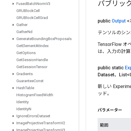
パブリッ
Fused
Batch
Norm
V3
GRUBlock
Cell
GRUBlock
Cell
Grad
public
Output
<
Gather
Gather
Nd
テンソルのシン
Generate
Bounding
Box
Proposals
TensorFlo
Get
Element
At
Index
は、入力の計算
Get
Options
Get
Session
Handle
Get
Session
Tensor
public static
Ex
Gradients
Dataset、List<
Guarantee
Const
新しい Exper
Hash
Table
ッド。
Histogram
Fixed
Width
Identity
Identity
N
パラメーター
Ignore
Errors
Dataset
Image
Projective
Transform
V2
範囲
Image
Projective
Transform
V3