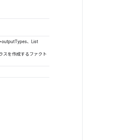
>outputTypes、List
プするクラスを作成するファクト