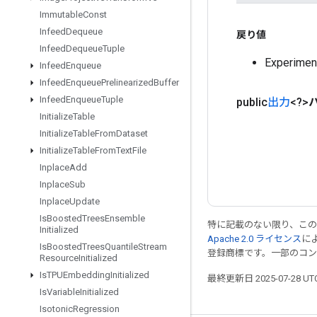
Immutable
Const
Infeed
Dequeue
戻り値
Infeed
Dequeue
Tuple
Experim
Infeed
Enqueue
Infeed
Enqueue
Prelinearized
Buffer
Infeed
Enqueue
Tuple
public
出力
<?>
Initialize
Table
Initialize
Table
From
Dataset
Initialize
Table
From
Text
File
Inplace
Add
Inplace
Sub
Inplace
Update
Is
Boosted
Trees
Ensemble
特に記載のない限り、こ
Initialized
Apache 2.0 ライセンス
に
Is
Boosted
Trees
Quantile
Stream
登録商標です。一部のコ
Resource
Initialized
Is
TPUEmbedding
Initialized
最終更新日 2025-07-28 U
Is
Variable
Initialized
Isotonic
Regression