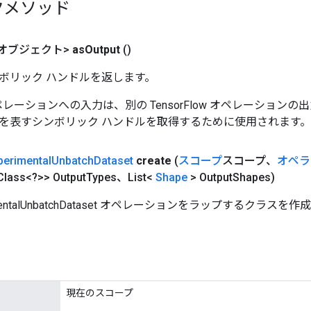
クメソッド
オブジェクト>
as
Output
()
ボリック ハンドルを返します。
w オペレーションへの入力は、別の TensorFlow オペレーショ
を表すシンボリック ハンドルを取得するために使用されます。
perimental
Unbatch
Dataset
create
(
スコープ
スコープ、
オペラ
Class<?>> Output
Types、List<
Shape
> Output
Shapes)
imentalUnbatchDataset オペレーションをラップするクラス
現在のスコープ