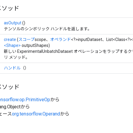
メソッド
asOutput
()
テンソルのシンボリック ハンドルを返します。
create
(
スコープ
scope、
オペランド
<?>inputDataset、List<Class<?>
<Shape>
outputShapes)
新しい ExperimentalUnbatchDataset オペレーションをラッ
リ メソッド。
ハンドル
（）
メソッド
ensorflow.op.PrimitiveOp
から
ang.Objectから
ェース
org.tensorflow.Operand
から