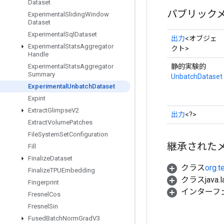
Dataset
パブリック
Experimental
Sliding
Window
Dataset
Experimental
Sql
Dataset
出力
<オブジェ
Experimental
Stats
Aggregator
クト>
Handle
静的実験的
Experimental
Stats
Aggregator
Summary
UnbatchDataset
Experimental
Unbatch
Dataset
Expint
Extract
Glimpse
V2
出力
<?>
Extract
Volume
Patches
File
System
Set
Configuration
継承された
Fill
Finalize
Dataset
クラス
org.t
Finalize
TPUEmbedding
クラスjava.l
Fingerprint
インターフ
Fresnel
Cos
Fresnel
Sin
Fused
Batch
Norm
Grad
V3