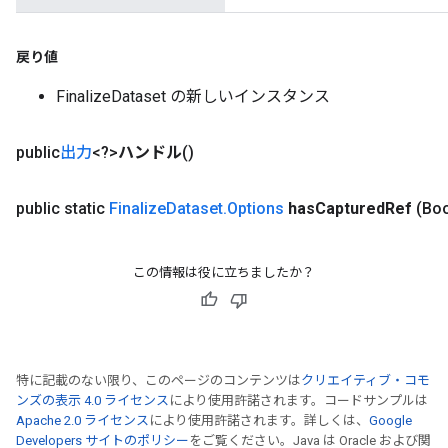
mParameters
rs
戻り値
Parameters
FinalizeDataset の新しいインスタンス
rParameters
Parameters
public
出力
<?>
ハンドル
()
ters
arameters
public static
Finalize
Dataset
.
Options
has
Captured
Ref
(Bo
meters
rs
tDescentParameters
この情報は役に立ちましたか？
特に記載のない限り、このページのコンテンツは
クリエイティブ・コモ
ンズの表示 4.0 ライセンス
により使用許諾されます。コードサンプルは
Apache 2.0 ライセンス
により使用許諾されます。詳しくは、
Google
Developers サイトのポリシー
をご覧ください。Java は Oracle および関