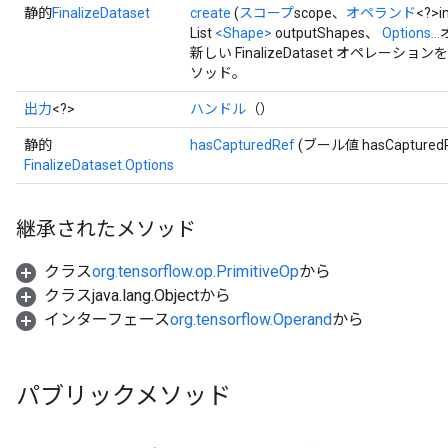
静的
FinalizeDataset
create
(
スコープ
scope、
オペランド
<?>i
List
<Shape>
outputShapes、
Options...
新しい FinalizeDataset オペレ
ソッド。
出力
<?>
ハンドル
（）
静的
hasCapturedRef
(ブール値 hasCapturedR
FinalizeDataset.Options
継承されたメソッド
クラス
org.tensorflow.op.PrimitiveOp
から
クラスjava.lang.Objectから
インターフェース
org.tensorflow.Operand
から
パブリックメソッド