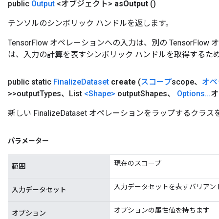
public
Output
<オブジェクト>
as
Output
()
テンソルのシンボリック ハンドルを返します。
TensorFlow オペレーションへの入力は、別の TensorF
は、入力の計算を表すシンボリック ハンドルを取得するた
public static
Finalize
Dataset
create
(
スコープ
scope、
オペ
>>output
Types、List
<Shape>
output
Shapes、
Options
.
.
.
オ
新しい FinalizeDataset オペレーションをラップする
パラメーター
現在のスコープ
範囲
入力データセットを表すバリアン
入力データセット
オプションの属性値を持ちます
オプション
rs