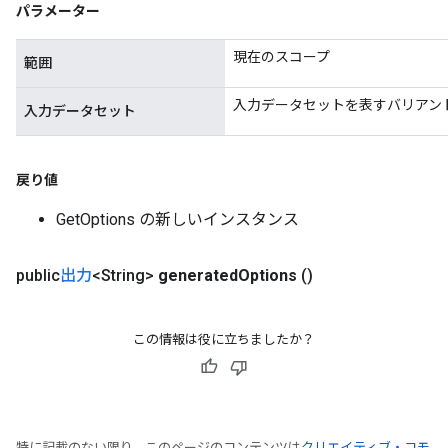
パラメーター
現在のスコープ
範囲
入力データセットを表すバリアン
入力データセット
rs
mParameters
rs
戻り値
Parameters
GetOptions の新しいインスタンス
rParameters
Parameters
public
出力
<String>
generated
Options
()
ters
arameters
meters
この情報は役に立ちましたか？
rs
tDescentParameters
特に記載のない限り、このページのコンテンツは
クリエイティブ・コモ