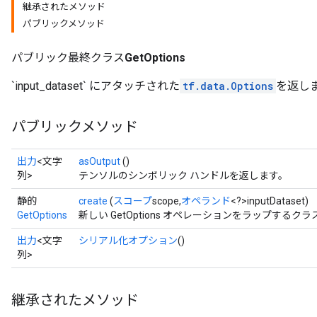
継承されたメソッド
パブリックメソッド
パブリック最終クラス
GetOptions
`input_dataset` にアタッチされた
tf.data.Options
を返し
パブリックメソッド
出力
<文字
asOutput
()
列>
テンソルのシンボリック ハンドルを返します。
静的
create
(
スコープ
scope,
オペランド
<?>inputDataset)
GetOptions
新しい GetOptions オペレーションをラップする
出力
<文字
シリアル化オプション
()
列>
継承されたメソッド