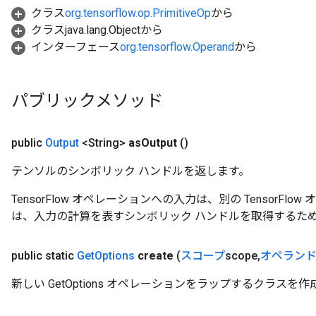
クラス
org.tensorflow.op.PrimitiveOp
から
クラスjava.lang.Objectから
インターフェース
org.tensorflow.Operand
から
パブリックメソッド
public
Output
<String>
as
Output
()
テンソルのシンボリック ハンドルを返します。
TensorFlow オペレーションへの入力は、別の TensorF
は、入力の計算を表すシンボリック ハンドルを取得するた
public static
Get
Options
create
(
スコープ
scope
,
オペラン
新しい GetOptions オペレーションをラップするクラス