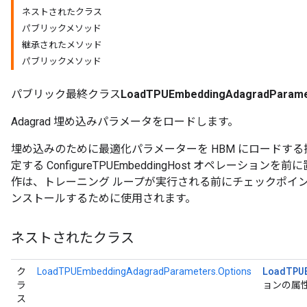
ネストされたクラス
パブリックメソッド
Parameters
継承されたメソッド
パブリックメソッド
rParameters
Parameters
パブリック最終クラス
LoadTPUEmbeddingAdagradParame
ters
arameters
Adagrad 埋め込みパラメータをロードします。
meters
rs
埋め込みのために最適化パラメーターを HBM にロードす
tDescentParameters
定する ConfigureTPUEmbeddingHost オペレーシ
作は、トレーニング ループが実行される前にチェックポイ
ンストールするために使用されます。
ネストされたクラス
Load
TPU
ク
LoadTPUEmbeddingAdagradParameters.Options
ラ
ョンの属
ス