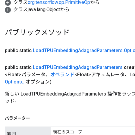
クラス
org.tensorflow.op.PrimitiveOp
から
クラスjava.lang.Objectから
パブリックメソッド
public static
Load
TPUEmbedding
Adagrad
Parameters
.
Opti
public static
Load
TPUEmbedding
Adagrad
Parameters
crea
<Float>パラメータ、
オペランド
<Float>アキュムレータ、Lo
Options
.
.
.
オプション)
新しい LoadTPUEmbeddingAdagradParameters
ッド。
パラメーター
現在のスコープ
範囲