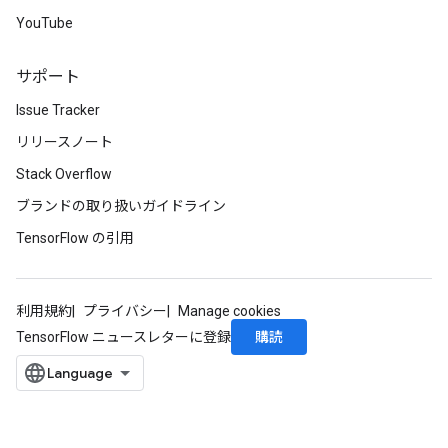
YouTube
ize
サポート
Issue Tracker
リリースノート
Requantize
Stack Overflow
ize
ブランドの取り扱いガイドライン
AndReluAndRequantize
u
TensorFlow の引用
uAndRequantize
利用規約
プライバシー
Manage cookies
AndRelu
購読
TensorFlow ニュースレターに登録
AndReluAndRequantize
ize
Requantize