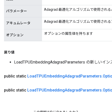
Adagrad 最適化アルゴリズムで使用され
パラメーター
Adagrad 最適化アルゴリズムで使用され
アキュムレータ
オプションの属性値を持ちます
オプション
戻り値
LoadTPUEmbeddingAdagradParameters の新しい
public static
Load
TPUEmbedding
Adagrad
Parameters
.
Opti
public static
Load
TPUEmbedding
Adagrad
Parameters
.
Opti