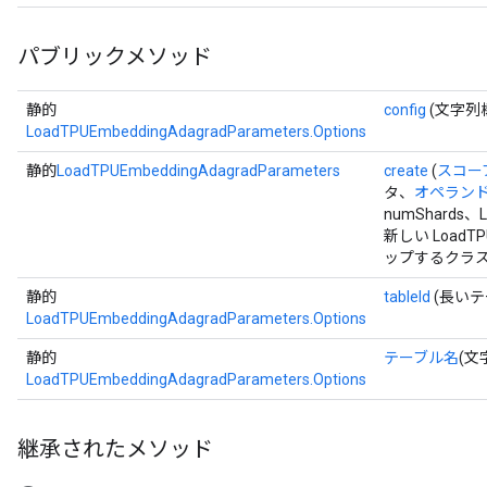
パブリックメソッド
静的
config
(文字列
LoadTPUEmbeddingAdagradParameters.Options
静的
LoadTPUEmbeddingAdagradParameters
create
(
スコー
タ、
オペラン
numShards、L
新しい LoadTP
ップするクラス
静的
tableId
(長いテー
LoadTPUEmbeddingAdagradParameters.Options
静的
テーブル名
(文
LoadTPUEmbeddingAdagradParameters.Options
継承されたメソッド