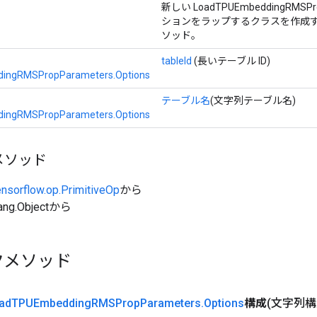
新しい LoadTPUEmbeddingRMSP
ションをラップするクラスを作成す
ソッド。
tableId
(長いテーブル ID)
ingRMSPropParameters.Options
テーブル名
(文字列テーブル名)
ingRMSPropParameters.Options
メソッド
ensorflow.op.PrimitiveOp
から
ang.Objectから
クメソッド
ad
TPUEmbedding
RMSProp
Parameters
.
Options
構成
(文字列構