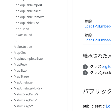
Lookup
Table
Import
Lookup
Table
Insert
Lookup
Table
Remove
静的
Lookup
Table
Size
LoadTPUEmbedd
Loop
Cond
Lower
Bound
静的
LoadTPUEmbedd
Lu
Make
Unique
Map
Clear
継承された
Map
Incomplete
Size
Map
Peek
クラス
org.t
Map
Size
クラスjava.l
Map
Stage
Map
Unstage
Map
Unstage
No
Key
パブリッ
Matrix
Diag
Part
V2
Matrix
Diag
Part
V3
public static
Lo
Matrix
Diag
V2