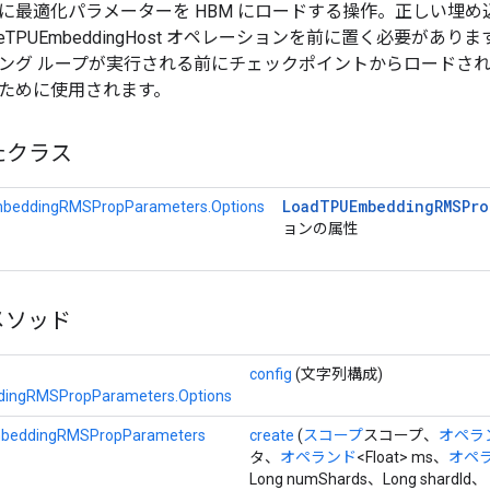
に最適化パラメーターを HBM にロードする操作。正しい埋
gureTPUEmbeddingHost オペレーションを前に置く必要が
ング ループが実行される前にチェックポイントからロードさ
ために使用されます。
たクラス
Load
TPUEmbedding
RMSPro
beddingRMSPropParameters.Options
ョンの属性
メソッド
config
(文字列構成)
ingRMSPropParameters.Options
beddingRMSPropParameters
create
(
スコープ
スコープ、
オペラ
タ、
オペランド
<Float> ms、
オペ
Long numShards、Long shardId、