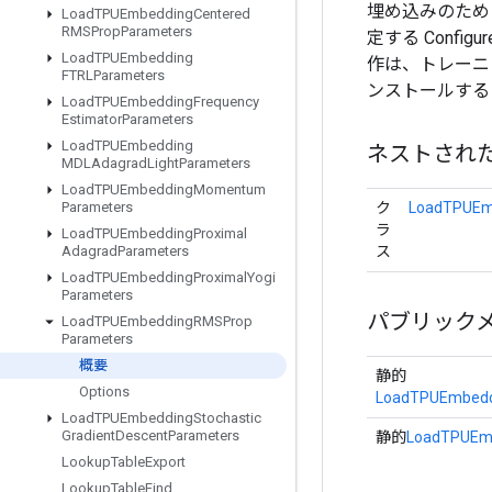
埋め込みのため
Load
TPUEmbedding
Centered
RMSProp
Parameters
定する Confi
Load
TPUEmbedding
作は、トレーニ
FTRLParameters
ンストールする
Load
TPUEmbedding
Frequency
Estimator
Parameters
Load
TPUEmbedding
ネストされ
MDLAdagrad
Light
Parameters
Load
TPUEmbedding
Momentum
ク
LoadTPUEm
Parameters
ラ
Load
TPUEmbedding
Proximal
ス
Adagrad
Parameters
Load
TPUEmbedding
Proximal
Yogi
Parameters
パブリック
Load
TPUEmbedding
RMSProp
Parameters
概要
静的
Options
LoadTPUEmbedd
Load
TPUEmbedding
Stochastic
Gradient
Descent
Parameters
静的
LoadTPUEm
Lookup
Table
Export
Lookup
Table
Find