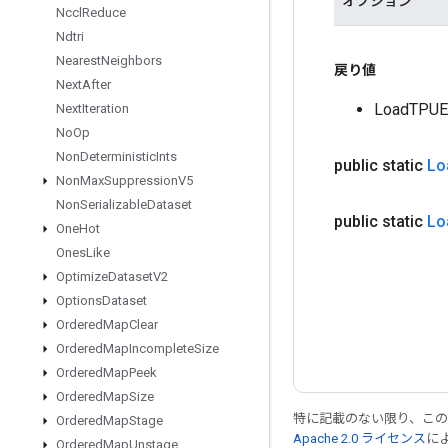
オプション
Nccl
Reduce
Ndtri
Nearest
Neighbors
戻り値
Next
After
LoadTPU
Next
Iteration
No
Op
Non
Deterministic
Ints
public static
Lo
Non
Max
Suppression
V5
Non
Serializable
Dataset
public static
Lo
One
Hot
Ones
Like
Optimize
Dataset
V2
Options
Dataset
Ordered
Map
Clear
Ordered
Map
Incomplete
Size
Ordered
Map
Peek
Ordered
Map
Size
特に記載のない限り、こ
Ordered
Map
Stage
Apache 2.0 ライセンス
に
Ordered
Map
Unstage