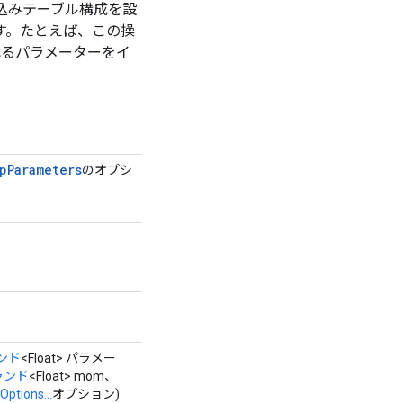
め込みテーブル構成を設
あります。たとえば、この操
れるパラメーターをイ
p
Parameters
のオプシ
ンド
<Float> パラメー
ランド
<Float> mom、
Options...
オプション)