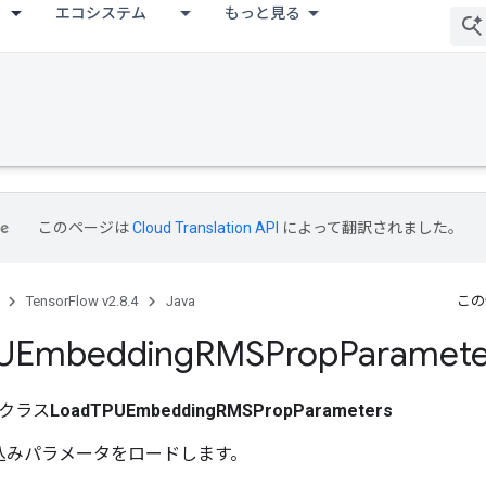
エコシステム
もっと見る
このページは
Cloud Translation API
によって翻訳されました。
TensorFlow v2.8.4
Java
この
UEmbedding
RMSProp
Paramete
クラス
LoadTPUEmbeddingRMSPropParameters
埋め込みパラメータをロードします。