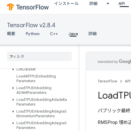
インストール
詳細
API
IsotonicRegression
IteratorGetDevice
KMC2ChainInitialization
TensorFlow v2.8.4
KmeansPlusPlusInitialization
概要
Python
C++
Java
詳細
KthOrderStatistic
LMDBDataset
LSTMBlock
Cell
LSTMBlock
Cell
Grad
Lin
Space
List
Dataset
Load
All
TPUEmbedding
Parameters
TensorFlow
API
Load
TPUEmbedding
Load
TP
ADAMParameters
Load
TPUEmbedding
Adadelta
Parameters
パブリック最終
Load
TPUEmbedding
Adagrad
Momentum
Parameters
RMSProp 
Load
TPUEmbedding
Adagrad
Parameters