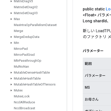
Matrix
Diag
V3
Matrix
Set
Diag
V2
public static
Lo
Matrix
Set
Diag
V3
<Float> パラ
Max
Long shard
Id
Max
Intra
Op
Parallelism
Dataset
新しい LoadT
Merge
のファクトリ 
Merge
Dedup
Data
Min
Mirror
Pad
パラメーター
Mirror
Pad
Grad
Mlir
Passthrough
Op
範囲
Mul
No
Nan
Mutable
Dense
Hash
Table
パラメーター
Mutable
Hash
Table
Mutable
Hash
Table
Of
Tensors
MS
Mutex
Mutex
Lock
お母さん
Nccl
All
Reduce
Nccl
Broadcast