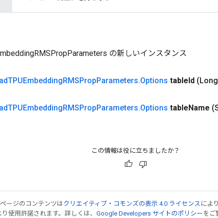
EmbeddingRMSPropParameters の新しいインスタンス
ad
TPUEmbedding
RMSProp
Parameters
.
Options
table
Id
(Long
ad
TPUEmbedding
RMSProp
Parameters
.
Options
table
Name
(
この情報は役に立ちましたか？
のページのコンテンツは
クリエイティブ・コモンズの表示 4.0 ライセンス
によ
より使用許諾されます。詳しくは、
Google Developers サイトのポリシー
をご覧