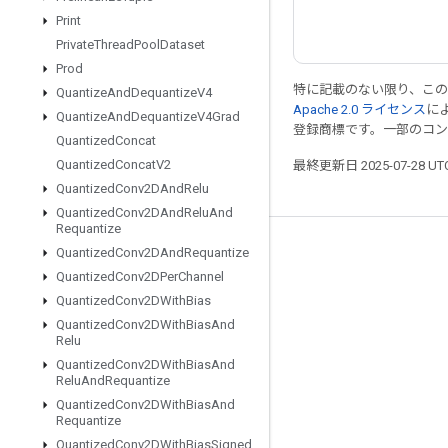
Print
Private
Thread
Pool
Dataset
Prod
特に記載のない限り、こ
Quantize
And
Dequantize
V4
Apache 2.0 ライセンス
に
Quantize
And
Dequantize
V4Grad
登録商標です。一部のコ
Quantized
Concat
Quantized
Concat
V2
最終更新日 2025-07-28 U
Quantized
Conv2DAnd
Relu
Quantized
Conv2DAnd
Relu
And
Requantize
つながる
Quantized
Conv2DAnd
Requantize
Quantized
Conv2DPer
Channel
ブログ
Quantized
Conv2DWith
Bias
フォーラム
Quantized
Conv2DWith
Bias
And
Relu
GitHub
Quantized
Conv2DWith
Bias
And
Relu
And
Requantize
Twitter
Quantized
Conv2DWith
Bias
And
YouTube
Requantize
Quantized
Conv2DWith
Bias
Signed