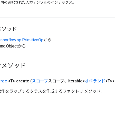
ts」内の選択された入力テンソルのインデックス。
メソッド
ensorflow.op.PrimitiveOp
から
ang.Objectから
クメソッド
rge
<T>
create
(
スコープ
スコープ、Iterable<
オペランド
<T>
e 操作をラップするクラスを作成するファクトリ メソッド。