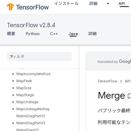
インストール
詳細
API
LookupTableFind
LookupTableImport
LookupTableInsert
TensorFlow v2.8.4
LookupTableRemove
LookupTableSize
概要
Python
C++
Java
詳細
LoopCond
Lower
Bound
Lu
Make
Unique
Map
Clear
Map
Incomplete
Size
Map
Peek
TensorFlow
API
Map
Size
Merge
Map
Stage
Map
Unstage
Map
Unstage
No
Key
パブリック最終
Matrix
Diag
Part
V2
利用可能なテン
Matrix
Diag
Part
V3
Matrix
Diag
V2