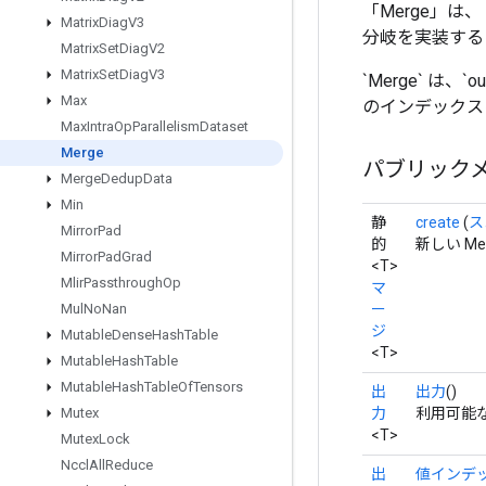
「Merge」は
Matrix
Diag
V3
分岐を実装するに
Matrix
Set
Diag
V2
Matrix
Set
Diag
V3
`Merge` は、
Max
のインデックス
Max
Intra
Op
Parallelism
Dataset
Merge
パブリック
Merge
Dedup
Data
Min
静
create
(
ス
Mirror
Pad
的
新しい M
Mirror
Pad
Grad
<T>
Mlir
Passthrough
Op
マ
ー
Mul
No
Nan
ジ
Mutable
Dense
Hash
Table
<T>
Mutable
Hash
Table
Mutable
Hash
Table
Of
Tensors
出
出力
()
力
利用可能
Mutex
<T>
Mutex
Lock
Nccl
All
Reduce
出
値インデ