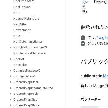
Nccl
Broadcast
力
<
「inpu
整
Nccl
Reduce
数>
Ndtri
Nearest
Neighbors
Next
After
継承された
Next
Iteration
No
Op
クラス
org.t
Non
Deterministic
Ints
クラスjava.l
Non
Max
Suppression
V5
Non
Serializable
Dataset
One
Hot
パブリッ
Ones
Like
Optimize
Dataset
V2
public static
Me
Options
Dataset
Ordered
Map
Clear
新しい Merg
Ordered
Map
Incomplete
Size
Ordered
Map
Peek
パラメーター
Ordered
Map
Size
Ordered
Map
Stage