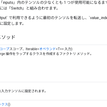
、「inputs」内のテンソルの少なくとも 1 つが使用可能になる
は「Switch」と組み合わせます。
`output` で利用できるように最初のテンソルを転送し、`value_index`
に設定します。
メソッド
コープ
スコープ、Iterable<
オペランド
<T>> 入力)
erge 操作をラップするクラスを作成するファクトリ メソッド。
な入力テンソルに設定されます。
ックス
()