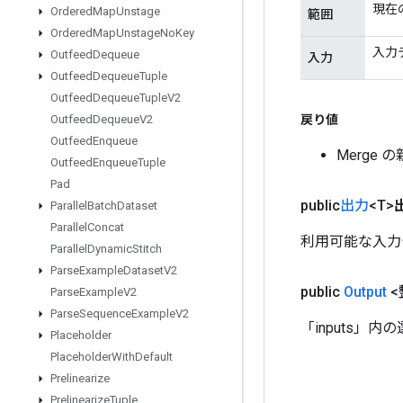
現在
Ordered
Map
Unstage
範囲
Ordered
Map
Unstage
No
Key
入力
Outfeed
Dequeue
入力
Outfeed
Dequeue
Tuple
Outfeed
Dequeue
Tuple
V2
戻り値
Outfeed
Dequeue
V2
Outfeed
Enqueue
Merge
Outfeed
Enqueue
Tuple
Pad
public
出力
<T>
Parallel
Batch
Dataset
Parallel
Concat
利用可能な入力
Parallel
Dynamic
Stitch
Parse
Example
Dataset
V2
public
Output
<
Parse
Example
V2
Parse
Sequence
Example
V2
「inputs」
Placeholder
Placeholder
With
Default
Prelinearize
Prelinearize
Tuple