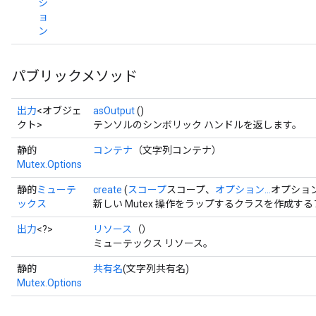
シ
ョ
ン
パブリックメソッド
出力
<オブジェ
asOutput
()
クト>
テンソルのシンボリック ハンドルを返します。
静的
コンテナ
（文字列コンテナ）
Mutex.Options
静的
ミューテ
create
(
スコープ
スコープ、
オプション...
オプション
ックス
新しい Mutex 操作をラップするクラスを作成す
出力
<?>
リソース
（）
ミューテックス リソース。
静的
共有名
(文字列共有名)
Mutex.Options