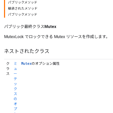
パブリックメソッド
継承されたメソッド
パブリックメソッド
パブリック最終クラス
Mutex
MutexLock でロックできる Mutex リソースを作成します。
ネストされたクラス
Mutex
ク
ミ
のオプション属性
ラ
ュ
ス
ー
テ
ッ
ク
ス
の
オ
プ