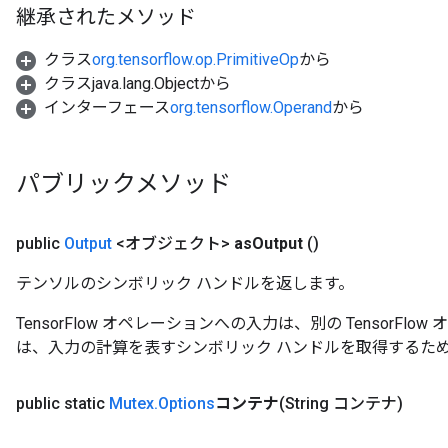
継承されたメソッド
クラス
org.tensorflow.op.PrimitiveOp
から
クラスjava.lang.Objectから
インターフェース
org.tensorflow.Operand
から
パブリックメソッド
public
Output
<オブジェクト>
as
Output
()
テンソルのシンボリック ハンドルを返します。
ize
TensorFlow オペレーションへの入力は、別の TensorF
は、入力の計算を表すシンボリック ハンドルを取得するた
public static
Mutex
.
Options
コンテナ
(String コンテナ)
Requantize
ize