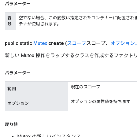
パラメーター
AndReluAndRequantize
u
空でない場合、この変数は指定されたコンテナーに配置され
容
uAndRequantize
テナが使用されます。
器
public static
Mutex
create
(
スコープ
スコープ、
オプション
.
AndRelu
AndReluAndRequantize
新しい Mutex 操作をラップするクラスを作成するファクト
ize
パラメーター
Requantize
現在のスコープ
ize
範囲
オプションの属性値を持ちます
オプション
戻り値
Mutex の新しいインスタンス