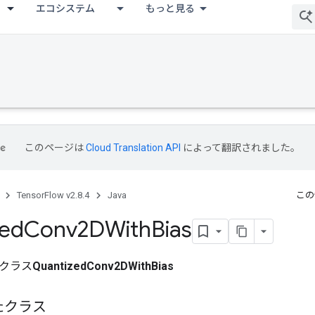
エコシステム
もっと見る
このページは
Cloud Translation API
によって翻訳されました。
TensorFlow v2.8.4
Java
この
zed
Conv2DWith
Bias
クラス
QuantizedConv2DWithBias
たクラス