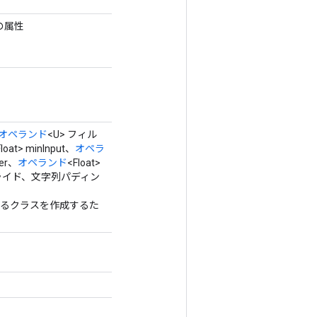
の属性
オペランド
<U> フィル
Float> minInput、
オペラ
ter、
オペランド
<Float>
ng> ストライド、文字列パディン
ラップするクラスを作成するた