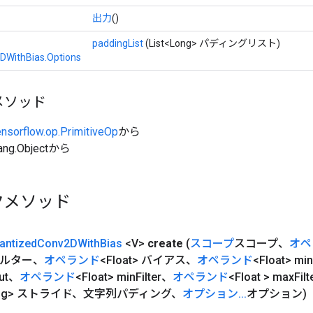
出力
()
paddingList
(List<Long> パディングリスト)
DWithBias.Options
メソッド
ensorflow.op.PrimitiveOp
から
ang.Objectから
クメソッド
antized
Conv2DWith
Bias
<V>
create
(
スコープ
スコープ、
オペ
ィルター、
オペランド
<Float> バイアス、
オペランド
<Float> min
put、
オペランド
<Float> min
Filter、
オペランド
<Float > max
Fil
<Long> ストライド、文字列パディング、
オプション
.
.
.
オプション)