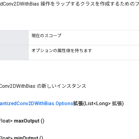
izedConv2DWithBias 操作をラップするクラスを作成するた
現在のスコープ
オプションの属性値を持ちます
edConv2DWithBias の新しいインスタンス
antized
Conv2DWith
Bias
.
Options
拡張
(List<Long> 拡張)
loat>
max
Output
()
loat>
min
Output
()