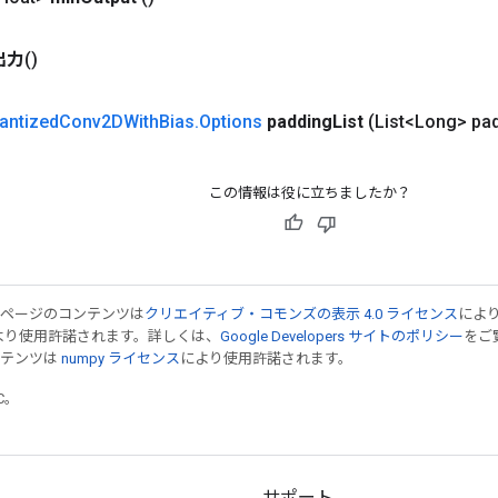
出力
()
antized
Conv2DWith
Bias
.
Options
padding
List
(List<Long> pa
この情報は役に立ちましたか？
のページのコンテンツは
クリエイティブ・コモンズの表示 4.0 ライセンス
によ
より使用許諾されます。詳しくは、
Google Developers サイトのポリシー
をご覧
ンテンツは
numpy ライセンス
により使用許諾されます。
TC。