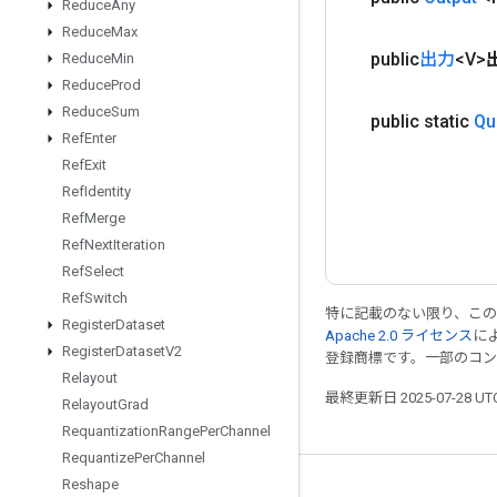
Reduce
Any
Reduce
Max
public
出力
<V>
Reduce
Min
Reduce
Prod
Reduce
Sum
public static
Qu
Ref
Enter
Ref
Exit
Ref
Identity
Ref
Merge
Ref
Next
Iteration
Ref
Select
Ref
Switch
特に記載のない限り、こ
Register
Dataset
Apache 2.0 ライセンス
に
Register
Dataset
V2
登録商標です。一部のコ
Relayout
最終更新日 2025-07-28 U
Relayout
Grad
Requantization
Range
Per
Channel
Requantize
Per
Channel
Reshape