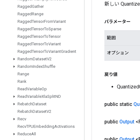
新しい Quant
Ragged
Gather
Ragged
Range
パラメーター
Ragged
Tensor
From
Variant
Ragged
Tensor
To
Sparse
Ragged
Tensor
To
Tensor
範囲
Ragged
Tensor
To
Variant
Ragged
Tensor
To
Variant
Gradient
オプション
Random
Dataset
V2
Random
Index
Shuffle
Range
戻り値
Rank
Quantiz
Read
Variable
Op
Read
Variable
Xla
Split
ND
public static
Qu
Rebatch
Dataset
Rebatch
Dataset
V2
Recv
public
Output
<F
Recv
TPUEmbedding
Activations
Reduce
All
public
Output
<F