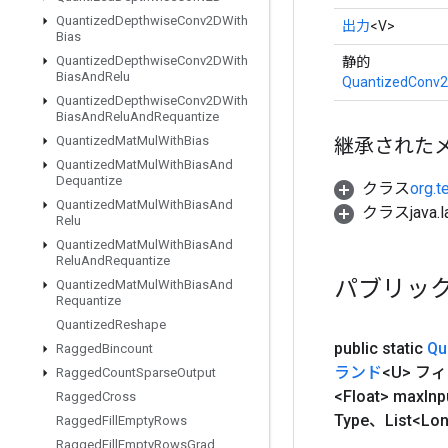
Quantized
Depthwise
Conv2DWith
出力
<V>
Bias
Quantized
Depthwise
Conv2DWith
静的
Bias
And
Relu
QuantizedConv2
Quantized
Depthwise
Conv2DWith
Bias
And
Relu
And
Requantize
Quantized
Mat
Mul
With
Bias
継承された
Quantized
Mat
Mul
With
Bias
And
Dequantize
クラス
org.t
Quantized
Mat
Mul
With
Bias
And
クラスjava.l
Relu
Quantized
Mat
Mul
With
Bias
And
Relu
And
Requantize
パブリッ
Quantized
Mat
Mul
With
Bias
And
Requantize
Quantized
Reshape
public static
Qu
Ragged
Bincount
ランド
<U> フ
Ragged
Count
Sparse
Output
<Float> max
In
Ragged
Cross
Type、List
Ragged
Fill
Empty
Rows
Ragged
Fill
Empty
Rows
Grad