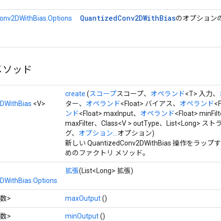
Quantized
Conv2DWith
Bias
onv2DWithBias.Options
のオプション
メソッド
create
(
スコープ
スコープ、
オペランド
<T> 入力、
DWithBias
<V>
ター、
オペランド
<Float> バイアス、
オペランド
<
ンド
<Float> maxInput、
オペランド
<Float> minFil
maxFilter、Class<V > outType、List<Lo
グ、
オプション...
オプション)
新しい QuantizedConv2DWithBias 操作を
めのファクトリ メソッド。
拡張
(List<Long> 拡張)
DWithBias.Options
数>
maxOutput
()
数>
minOutput
()