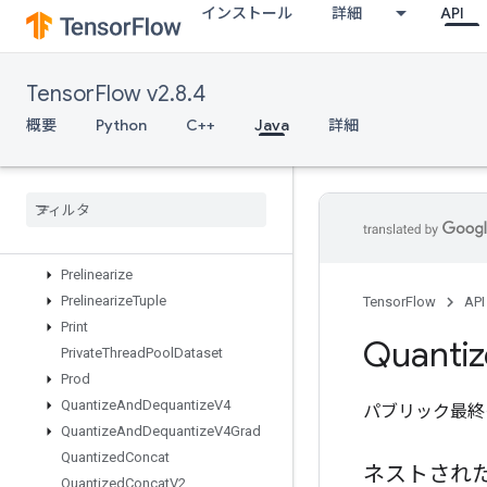
インストール
詳細
API
OutfeedEnqueueTuple
Pad
ParallelBatchDataset
TensorFlow v2.8.4
ParallelConcat
ParallelDynamicStitch
概要
Python
C++
Java
詳細
ParseExampleDatasetV2
Parse
Example
V2
Parse
Sequence
Example
V2
Placeholder
Placeholder
With
Default
Prelinearize
Prelinearize
Tuple
TensorFlow
API
Print
Quanti
Private
Thread
Pool
Dataset
Prod
Quantize
And
Dequantize
V4
パブリック最終
Quantize
And
Dequantize
V4Grad
Quantized
Concat
ネストされ
Quantized
Concat
V2