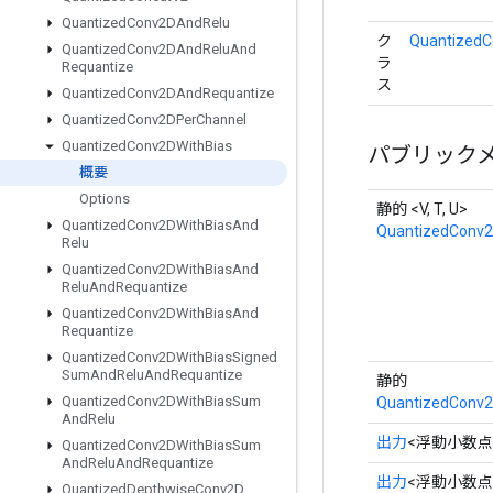
Quantized
Conv2DAnd
Relu
ク
QuantizedC
Quantized
Conv2DAnd
Relu
And
ラ
Requantize
ス
Quantized
Conv2DAnd
Requantize
Quantized
Conv2DPer
Channel
Quantized
Conv2DWith
Bias
パブリック
概要
Options
静的 <V, T, U>
Quantized
Conv2DWith
Bias
And
QuantizedConv2
Relu
Quantized
Conv2DWith
Bias
And
Relu
And
Requantize
Quantized
Conv2DWith
Bias
And
Requantize
Quantized
Conv2DWith
Bias
Signed
Sum
And
Relu
And
Requantize
静的
Quantized
Conv2DWith
Bias
Sum
QuantizedConv2
And
Relu
出力
<浮動小数点
Quantized
Conv2DWith
Bias
Sum
And
Relu
And
Requantize
出力
<浮動小数点
Quantized
Depthwise
Conv2D