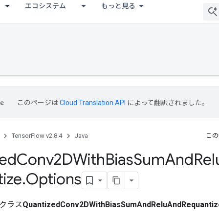
エコシステム
もっと見る
このページは
Cloud Translation API
によって翻訳されました。
TensorFlow v2.8.4
Java
この
zed
Conv2DWith
Bias
Sum
And
Rel
ize
.
Options
クラス
QuantizedConv2DWithBiasSumAndReluAndRequantiz