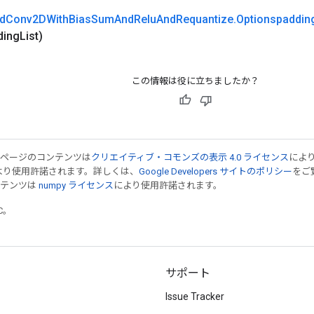
d
Conv2DWith
Bias
Sum
And
Relu
And
Requantize
.
Optionspaddin
ding
List)
この情報は役に立ちましたか？
のページのコンテンツは
クリエイティブ・コモンズの表示 4.0 ライセンス
によ
より使用許諾されます。詳しくは、
Google Developers サイトのポリシー
をご覧
ンテンツは
numpy ライセンス
により使用許諾されます。
TC。
サポート
Issue Tracker