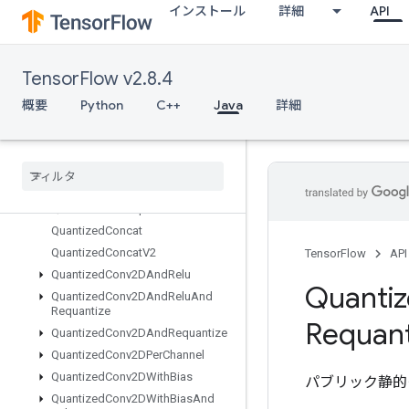
インストール
詳細
API
ParseSequenceExampleV2
Placeholder
PlaceholderWithDefault
TensorFlow v2.8.4
Prelinearize
PrelinearizeTuple
概要
Python
C++
Java
詳細
Print
Private
Thread
Pool
Dataset
Prod
Quantize
And
Dequantize
V4
Quantize
And
Dequantize
V4Grad
Quantized
Concat
Quantized
Concat
V2
TensorFlow
API
Quantized
Conv2DAnd
Relu
Quanti
Quantized
Conv2DAnd
Relu
And
Requantize
Requant
Quantized
Conv2DAnd
Requantize
Quantized
Conv2DPer
Channel
Quantized
Conv2DWith
Bias
パブリック静的
Quantized
Conv2DWith
Bias
And