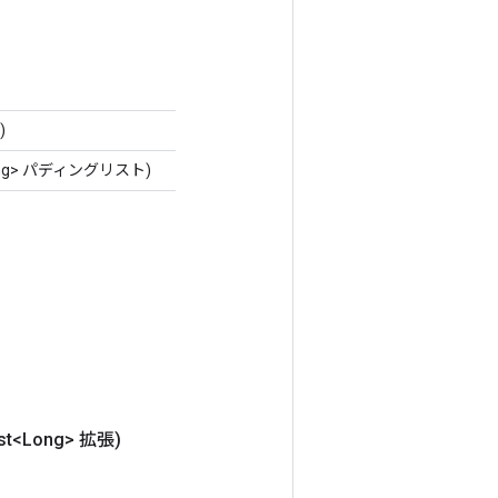
)
Long> パディングリスト)
ist<Long> 拡張)