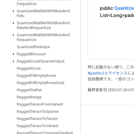
Dequantize
public
Quantize
Quantized
Mat
Mul
With
Bias
And
List<Long>pad
Relu
Quantized
Mat
Mul
With
Bias
And
Relu
And
Requantize
Quantized
Mat
Mul
With
Bias
And
Requantize
Quantized
Reshape
Ragged
Bincount
Ragged
Count
Sparse
Output
特に記載のない限り、こ
Ragged
Cross
Apache 2.0 ライセンス
に
Ragged
Fill
Empty
Rows
登録商標です。一部のコ
Ragged
Fill
Empty
Rows
Grad
最終更新日 2025-07-28 U
Ragged
Gather
Ragged
Range
Ragged
Tensor
From
Variant
Ragged
Tensor
To
Sparse
つながる
Ragged
Tensor
To
Tensor
Ragged
Tensor
To
Variant
ブログ
Ragged
Tensor
To
Variant
Gradient