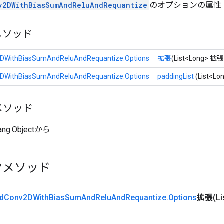
v2DWithBiasSumAndReluAndRequantize
のオプションの属性
メソッド
DWithBiasSumAndReluAndRequantize.Options
拡張
(List<Long> 拡張
DWithBiasSumAndReluAndRequantize.Options
paddingList
(List<
メソッド
ang.Objectから
クメソッド
d
Conv2DWith
Bias
Sum
And
Relu
And
Requantize
.
Options
拡張
(L