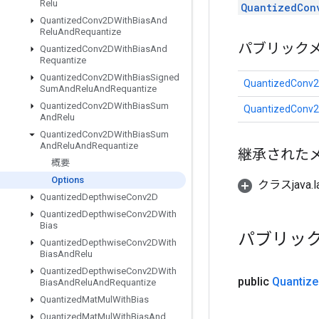
Relu
QuantizedCon
Quantized
Conv2DWith
Bias
And
Relu
And
Requantize
パブリック
Quantized
Conv2DWith
Bias
And
Requantize
Quantized
Conv2DWith
Bias
Signed
QuantizedConv2
Sum
And
Relu
And
Requantize
Quantized
Conv2DWith
Bias
Sum
QuantizedConv2
And
Relu
Quantized
Conv2DWith
Bias
Sum
And
Relu
And
Requantize
継承された
概要
Options
クラスjava.l
Quantized
Depthwise
Conv2D
Quantized
Depthwise
Conv2DWith
Bias
パブリッ
Quantized
Depthwise
Conv2DWith
Bias
And
Relu
Quantized
Depthwise
Conv2DWith
public
Quantize
Bias
And
Relu
And
Requantize
Quantized
Mat
Mul
With
Bias
Quantized
Mat
Mul
With
Bias
And