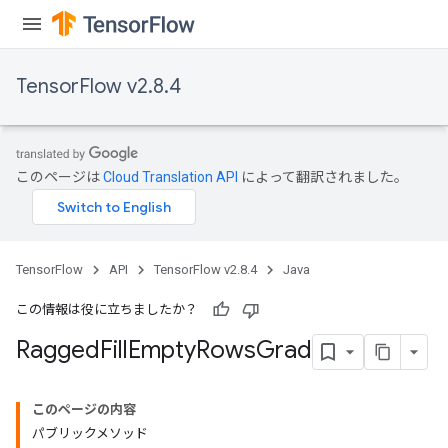
ize
AndReluAndRequantize
u
TensorFlow v2.8.4
uAndRequantize
AndRelu
このページは
Cloud Translation API
によって翻訳されました。
AndReluAndRequantize
ize
TensorFlow
API
TensorFlow v2.8.4
Java
Requantize
ize
この情報は役に立ちましたか？
Ragged
Fill
Empty
Rows
Grad
このページの内容
パブリックメソッド