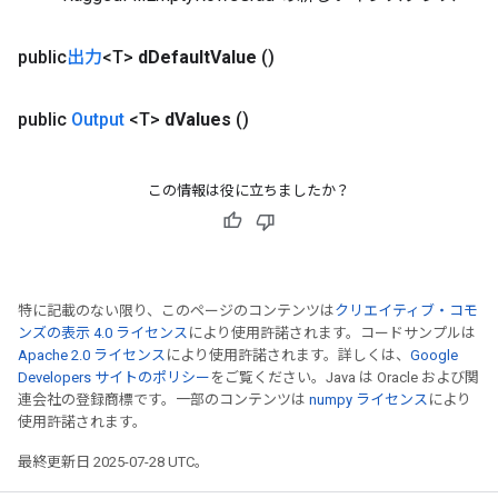
public
出力
<T>
d
Default
Value
()
public
Output
<T>
d
Values
()
この情報は役に立ちましたか？
特に記載のない限り、このページのコンテンツは
クリエイティブ・コモ
ンズの表示 4.0 ライセンス
により使用許諾されます。コードサンプルは
Apache 2.0 ライセンス
により使用許諾されます。詳しくは、
Google
Developers サイトのポリシー
をご覧ください。Java は Oracle および関
連会社の登録商標です。一部のコンテンツは
numpy ライセンス
により
使用許諾されます。
最終更新日 2025-07-28 UTC。