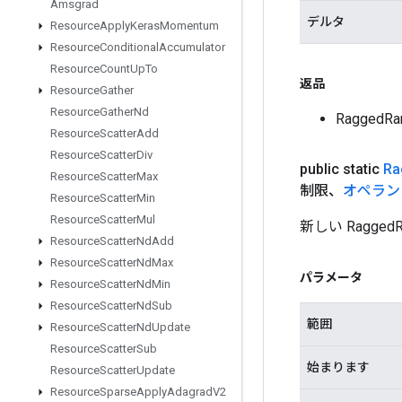
Amsgrad
デルタ
Resource
Apply
Keras
Momentum
Resource
Conditional
Accumulator
Resource
Count
Up
To
返品
Resource
Gather
Resource
Gather
Nd
Ragged
Resource
Scatter
Add
Resource
Scatter
Div
public static
Ra
Resource
Scatter
Max
制限、
オペラン
Resource
Scatter
Min
Resource
Scatter
Mul
新しい Ragg
Resource
Scatter
Nd
Add
Resource
Scatter
Nd
Max
パラメータ
Resource
Scatter
Nd
Min
Resource
Scatter
Nd
Sub
範囲
Resource
Scatter
Nd
Update
Resource
Scatter
Sub
始まります
Resource
Scatter
Update
Resource
Sparse
Apply
Adagrad
V2