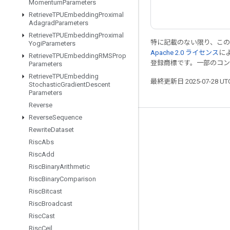
Momentum
Parameters
Retrieve
TPUEmbedding
Proximal
Adagrad
Parameters
Retrieve
TPUEmbedding
Proximal
特に記載のない限り、こ
Yogi
Parameters
Apache 2.0 ライセンス
に
Retrieve
TPUEmbedding
RMSProp
登録商標です。一部のコ
Parameters
Retrieve
TPUEmbedding
最終更新日 2025-07-28 U
Stochastic
Gradient
Descent
Parameters
Reverse
Reverse
Sequence
つながる
Rewrite
Dataset
Risc
Abs
ブログ
Risc
Add
フォーラム
Risc
Binary
Arithmetic
GitHub
Risc
Binary
Comparison
Risc
Bitcast
Twitter
Risc
Broadcast
YouTube
Risc
Cast
Risc
Ceil