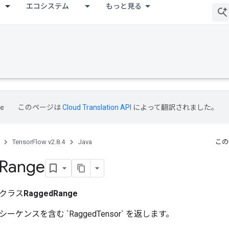
エコシステム
もっと見る
このページは
Cloud Translation API
によって翻訳されました。
TensorFlow v2.8.4
Java
この
Range
クラス
RaggedRange
ケンスを含む `RaggedTensor` を返します。