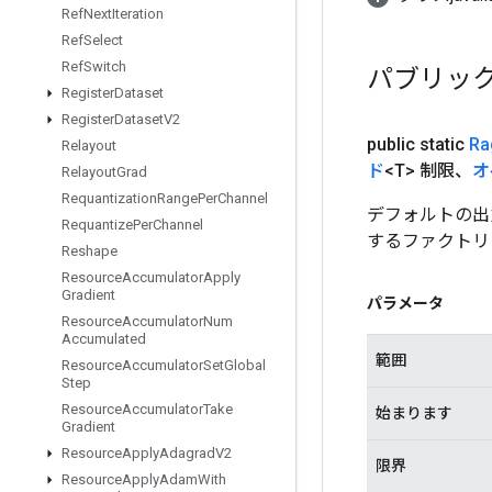
Ref
Next
Iteration
Ref
Select
Ref
Switch
パブリッ
Register
Dataset
Register
Dataset
V2
public static
Ra
Relayout
ド
<T> 制限、
オ
Relayout
Grad
Requantization
Range
Per
Channel
デフォルトの出力
Requantize
Per
Channel
するファクトリ
Reshape
Resource
Accumulator
Apply
Gradient
パラメータ
Resource
Accumulator
Num
Accumulated
範囲
Resource
Accumulator
Set
Global
Step
Resource
Accumulator
Take
始まります
Gradient
Resource
Apply
Adagrad
V2
限界
Resource
Apply
Adam
With