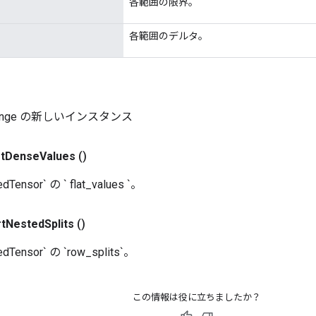
各範囲の限界。
各範囲のデルタ。
Range の新しいインスタンス
rt
Dense
Values
()
ensor` の ` flat_values `。
rt
Nested
Splits
()
ensor` の `row_splits`。
この情報は役に立ちましたか？