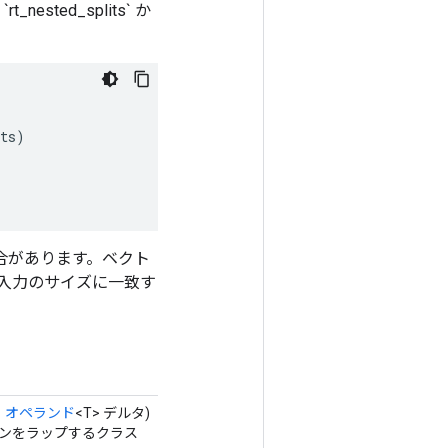
 `rt_nested_splits` か
ts
)
トルの場合があります。ベクト
入力のサイズに一致す
、
オペランド
<T> デルタ)
ションをラップするクラス