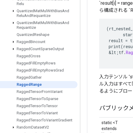
`result[i] = ra
Relu
ら構成される `Rag
Quantized
Mat
Mul
With
Bias
And
Relu
And
Requantize
Quantized
Mat
Mul
With
Bias
And
Requantize
(
rt_nested_
star
Quantized
Reshape
result
=
t
Ragged
Bincount
print
(
resu
Ragged
Count
Sparse
Output
&
lt
;
tf
.
Ra
Ragged
Cross
Ragged
Fill
Empty
Rows
Ragged
Fill
Empty
Rows
Grad
入力テンソル 's
Ragged
Gather
ル入力はすべて
Ragged
Range
るようにブロー
Ragged
Tensor
From
Variant
Ragged
Tensor
To
Sparse
Ragged
Tensor
To
Tensor
パブリック
Ragged
Tensor
To
Variant
Ragged
Tensor
To
Variant
Gradient
static <T
Random
Dataset
V2
extends