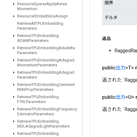
限界
Resource
Sparse
Apply
Keras
Momentum
Resource
Strided
Slice
Assign
デルタ
Retrieve
All
TPUEmbedding
Parameters
Retrieve
TPUEmbedding
返品
ADAMParameters
Retrieve
TPUEmbedding
Adadelta
Ragged
Parameters
Retrieve
TPUEmbedding
Adagrad
Momentum
Parameters
public
出力
<T>
Retrieve
TPUEmbedding
Adagrad
Parameters
返された `RaggedT
Retrieve
TPUEmbedding
Centered
RMSProp
Parameters
public
出力
<U>
Retrieve
TPUEmbedding
FTRLParameters
返された `RaggedT
Retrieve
TPUEmbedding
Frequency
Estimator
Parameters
Retrieve
TPUEmbedding
MDLAdagrad
Light
Parameters
Retrieve
TPUEmbedding