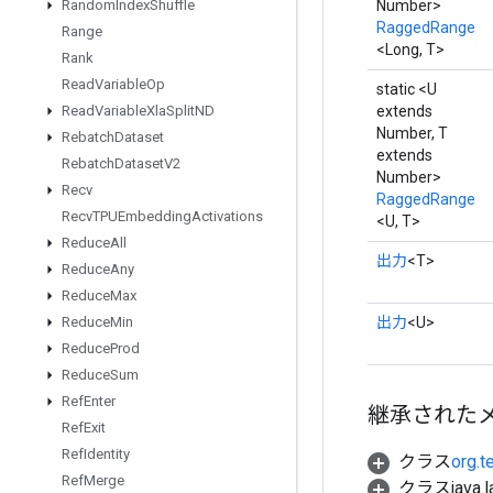
Number>
Random
Index
Shuffle
RaggedRange
Range
<Long, T>
Rank
Read
Variable
Op
static <U
extends
Read
Variable
Xla
Split
ND
Number, T
Rebatch
Dataset
extends
Rebatch
Dataset
V2
Number>
Recv
RaggedRange
Recv
TPUEmbedding
Activations
<U, T>
Reduce
All
出力
<T>
Reduce
Any
Reduce
Max
出力
<U>
Reduce
Min
Reduce
Prod
Reduce
Sum
Ref
Enter
継承された
Ref
Exit
Ref
Identity
クラス
org.t
Ref
Merge
クラスjava.l