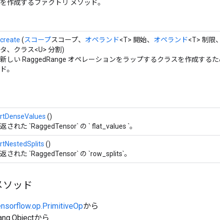
を作成するファクトリ メソッド。
create
(
スコープ
スコープ、
オペランド
<T> 開始、
オペランド
<T> 制限
タ、クラス<U> 分割)
新しい RaggedRange オペレーションをラップするクラスを作成する
ド。
rtDenseValues
()
返された `RaggedTensor` の ` flat_values `。
rtNestedSplits
()
返された `RaggedTensor` の `row_splits`。
メソッド
ensorflow.op.PrimitiveOp
から
ang.Objectから