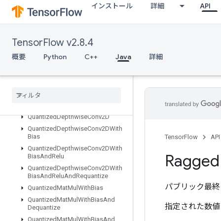
インストール
詳細
API
QuantizedConv2DPerChannel
QuantizedConv2DWithBias
QuantizedConv2DWithBiasAndRelu
TensorFlow v2.8.4
QuantizedConv2DWithBiasAndReluAndRequantize
QuantizedConv2DWithBiasAndRequantize
概要
Python
C++
Java
詳細
QuantizedConv2DWithBiasSignedSumAndReluAndRequantize
Quantized
Conv2DWith
Bias
Sum
And
Relu
Quantized
Conv2DWith
Bias
Sum
And
Relu
And
Requantize
Quantized
Depthwise
Conv2D
Quantized
Depthwise
Conv2DWith
Bias
TensorFlow
API
Quantized
Depthwise
Conv2DWith
Ragged
Bias
And
Relu
Quantized
Depthwise
Conv2DWith
Bias
And
Relu
And
Requantize
パブリック最終
Quantized
Mat
Mul
With
Bias
Quantized
Mat
Mul
With
Bias
And
指定された数値シー
Dequantize
Quantized
Mat
Mul
With
Bias
And