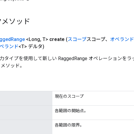
クメソッド
gged
Range
<Long
,
T>
create
(
スコープ
スコープ、
オペランド
ペランド
<T> デルタ)
タイプを使用して新しい RaggedRange オペレーションを
 メソッド。
現在のスコープ
各範囲の開始点。
各範囲の限界。