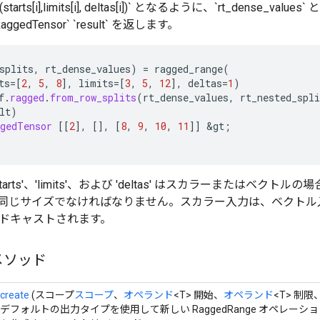
nge(starts[i],limits[i], deltas[i])` となるように、`rt_dense_values` と
gedTensor` `result` を返します。
splits
,
rt_dense_values
)
=
ragged_range
(
ts
=[
2
,
5
,
8
]
,
limits
=[
3
,
5
,
12
]
,
deltas
=
1
)
f
.
ragged
.
from_row_splits
(
rt_dense_values
,
rt_nested_spli
lt
)
ggedTensor
[[
2
]
,
[]
,
[
8
,
9
,
10
,
11
]]
&
gt
;
tarts'、'limits'、および 'deltas' はスカラーまたはベク
同じサイズでなければなりません。スカラー入力は、ベクトル
ドキャストされます。
メソッド
create
(スコープ
スコープ
、
オペランド
<T> 開始、
オペランド
<T> 制限
デフォルトの出力タイプを使用して新しい RaggedRange オペレー