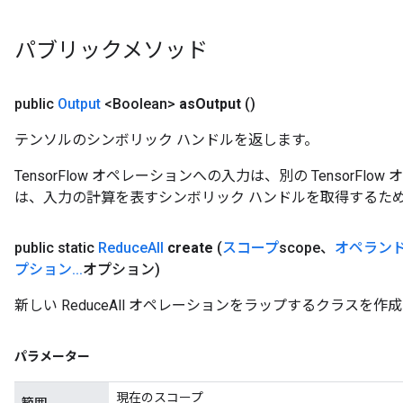
パブリックメソッド
public
Output
<Boolean>
as
Output
()
テンソルのシンボリック ハンドルを返します。
TensorFlow オペレーションへの入力は、別の TensorF
は、入力の計算を表すシンボリック ハンドルを取得するた
m
public static
Reduce
All
create
(
スコープ
scope、
オペラン
プション
.
.
.
オプション)
rs
新しい ReduceAll オペレーションをラップするクラスを
eters
ntumParameters
パラメーター
ters
ropParameters
現在のスコープ