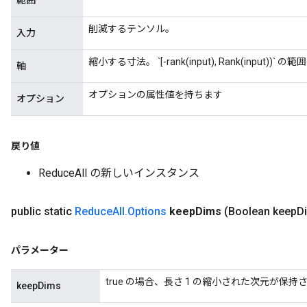
範囲
s
atorParameters
削減するテンソル。
入力
ghtParameters
meters
縮小する寸法。 `[-rank(input), Rank(input
軸
adParameters
rameters
オプションの属性値を持ちます
オプション
eters
ientDescentParameters
戻り値
ReduceAll の新しいインスタンス
public static
Reduce
All
.
Options
keep
Dims
(Boolean keep
D
パラメーター
true の場合、長さ 1 の縮小された次元が保持
keepDims