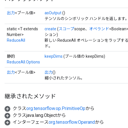
出力
<ブール値>
asOutput
()
テンソルのシンボリック ハンドルを返します
static <T extends
create
(
スコープ
scope、
オペランド
<Boolea
Number>
ション)
ReduceAll
新しい ReduceAll オペレーションをラッ
ド。
静的
keepDims
(ブール値の keepDims)
ReduceAll.Options
出力
<ブール値>
出力
()
縮小されたテンソル。
継承されたメソッド
クラス
org.tensorflow.op.PrimitiveOp
から
クラスjava.lang.Objectから
インターフェース
org.tensorflow.Operand
から