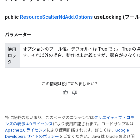
meters
adParameters
public
Resource
Scatter
Nd
Add
.
Options
use
Locking
(ブール
rameters
eters
パラメーター
ientDescentParameters
オプションのブール値。デフォルトは True です。 Tru
使用
す。それ以外の場合、動作は未定義ですが、競合が少なく
ロッ
ク
この情報は役に立ちましたか？
特に記載のない限り、このページのコンテンツは
クリエイティブ・コモ
ンズの表示 4.0 ライセンス
により使用許諾されます。コードサンプルは
Apache 2.0 ライセンス
により使用許諾されます。詳しくは、
Google
Developers サイトのポリシー
をご覧ください。Java は Oracle および関