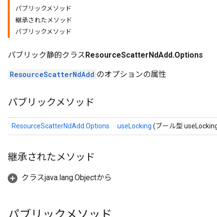
パブリックメソッド
継承されたメソッド
パブリックメソッド
パブリック静的クラス
ResourceScatterNdAdd.Options
ResourceScatterNdAdd
のオプションの属性
m
パブリックメソッド
ResourceScatterNdAdd.Options
useLocking
(ブール型 useLocking
rs
eters
継承されたメソッド
ntumParameters
ters
クラスjava.lang.Objectから
ropParameters
s
atorParameters
パブリックメソッド
ghtParameters