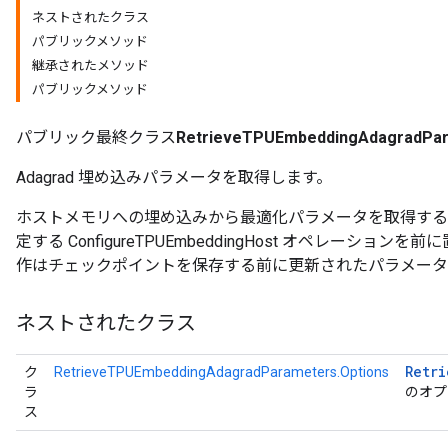
ネストされたクラス
パブリックメソッド
ropParameters
継承されたメソッド
s
パブリックメソッド
atorParameters
ghtParameters
パブリック最終クラス
RetrieveTPUEmbeddingAdagradPa
meters
adParameters
Adagrad 埋め込みパラメータを取得します。
rameters
eters
ホストメモリへの埋め込みから最適化パラメータを取得する
ientDescentParameters
定する ConfigureTPUEmbeddingHost オペレーシ
作はチェックポイントを保存する前に更新されたパラメータ
ネストされたクラス
Retri
ク
RetrieveTPUEmbeddingAdagradParameters.Options
ラ
のオプ
ス