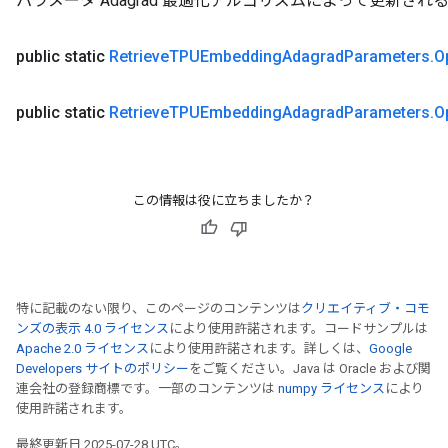
パラメータ Adagrad 最適化アルゴリズムによって更新され
public static
Retrieve
TPUEmbedding
Adagrad
Parameters
.
O
public static
Retrieve
TPUEmbedding
Adagrad
Parameters
.
O
この情報は役に立ちましたか？
特に記載のない限り、このページのコンテンツは
クリエイティブ・コモ
ンズの表示 4.0 ライセンス
により使用許諾されます。コードサンプルは
Apache 2.0 ライセンス
により使用許諾されます。詳しくは、
Google
Developers サイトのポリシー
をご覧ください。Java は Oracle および関
連会社の登録商標です。一部のコンテンツは
numpy ライセンス
により
使用許諾されます。
最終更新日 2025-07-28 UTC。