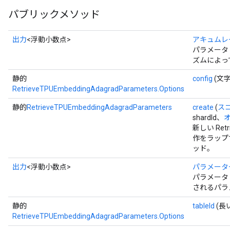
パブリックメソッド
出力
<浮動小数点>
アキュムレ
パラメータ 
ズムによっ
静的
config
(文
RetrieveTPUEmbeddingAdagradParameters.Options
静的
RetrieveTPUEmbeddingAdagradParameters
create
(
ス
shardId、
オ
新しい Retri
作をラップ
ッド。
出力
<浮動小数点>
パラメータ
パラメータ 
されるパラ
静的
tableId
(長
RetrieveTPUEmbeddingAdagradParameters.Options