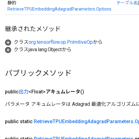
静的
テーブル名
RetrieveTPUEmbeddingAdagradParameters.Options
継承されたメソッド
クラス
org.tensorflow.op.PrimitiveOp
から
クラスjava.lang.Objectから
パブリックメソッド
public
出力
<Float>
アキュムレータ
()
パラメータ アキュムレータは Adagrad 最適化アルゴリズ
public static
Retrieve
TPUEmbedding
Adagrad
Parameters
.
O
public static
Retrieve
TPUEmbedding
Adagrad
Parameters
c