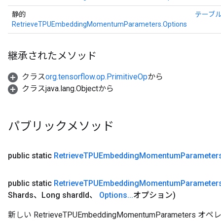
静的
テーブ
RetrieveTPUEmbeddingMomentumParameters.Options
継承されたメソッド
クラス
org.tensorflow.op.PrimitiveOp
から
クラスjava.lang.Objectから
パブリックメソッド
public static
Retrieve
TPUEmbedding
Momentum
Parameter
public static
Retrieve
TPUEmbedding
Momentum
Parameter
Shards、Long shard
Id、
Options
.
.
.
オプション)
新しい RetrieveTPUEmbeddingMomentumParame