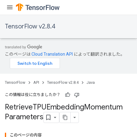
TensorFlow v2.8.4
m
このページは
Cloud Translation API
によって翻訳されました。
rs
eters
TensorFlow
API
TensorFlow v2.8.4
Java
ntumParameters
ters
この情報は役に立ちましたか？
ropParameters
Retrieve
TPUEmbedding
Momentum
s
Parameters
atorParameters
ghtParameters
meters
このページの内容