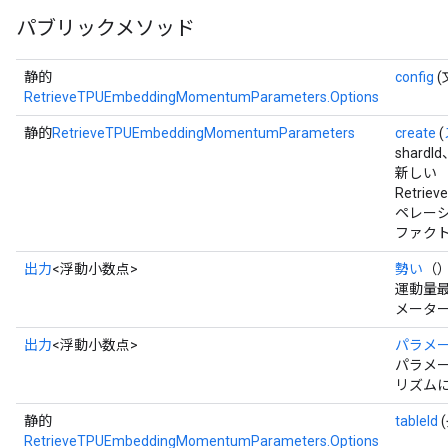
パブリックメソッド
静的
config
(
RetrieveTPUEmbeddingMomentumParameters.Options
静的
RetrieveTPUEmbeddingMomentumParameters
create
(
shardI
新しい
Retrie
ペレー
ファクト
出力
<浮動小数点>
勢い
（
運動量
メータ
出力
<浮動小数点>
パラメ
パラメー
リズム
静的
tableId
RetrieveTPUEmbeddingMomentumParameters.Options