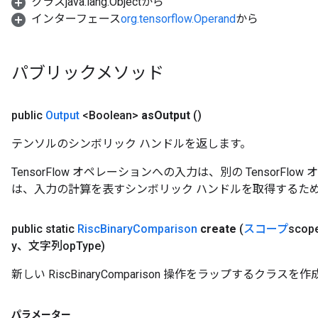
クラスjava.lang.Objectから
インターフェース
org.tensorflow.Operand
から
パブリックメソッド
public
Output
<Boolean>
as
Output
()
テンソルのシンボリック ハンドルを返します。
TensorFlow オペレーションへの入力は、別の TensorF
は、入力の計算を表すシンボリック ハンドルを取得するた
public static
Risc
Binary
Comparison
create
(
スコープ
scop
y、文字列op
Type)
新しい RiscBinaryComparison 操作をラップするクラ
パラメーター