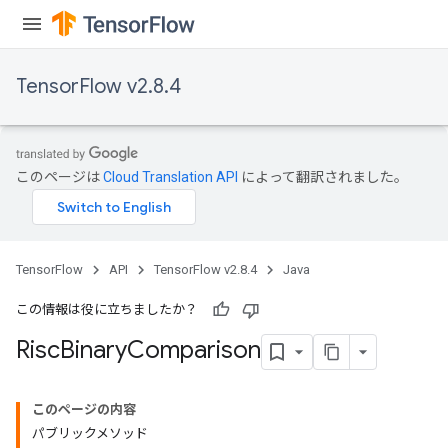
eters
ntumParameters
ters
TensorFlow v2.8.4
ropParameters
s
atorParameters
ghtParameters
このページは
Cloud Translation API
によって翻訳されました。
meters
adParameters
rameters
eters
TensorFlow
API
TensorFlow v2.8.4
Java
ientDescentParameters
この情報は役に立ちましたか？
Risc
Binary
Comparison
このページの内容
パブリックメソッド