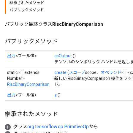
継承されたメソッド
パブリックメソッド
パブリック最終クラス
RiscBinaryComparison
パブリックメソッド
出力
<ブール値>
asOutput
()
テンソルのシンボリック ハンドルを返し
static <T extends
create
(
スコープ
scope、
オペランド
<T> 
Number>
新しい RiscBinaryComparison 
RiscBinaryComparison
ド。
出力
<ブール値>
z
()
継承されたメソッド
クラス
org.tensorflow.op.PrimitiveOp
から