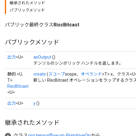
継承されたメソッド
パブリックメソッド
パブリック最終クラス
RiscBitcast
パブリックメソッド
出力
<U>
asOutput
()
テンソルのシンボリック ハンドルを返します。
静的 <U,
create
(
スコープ
scope、
オペランド
<T> x、クラス<U> 
T>
新しい RiscBitcast オペレーションをラップす
RiscBitcast
<U>
出力
<U>
y
()
継承されたメソッド
クラス
org.tensorflow.op.PrimitiveOp
から