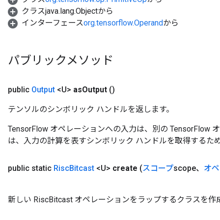
クラスjava.lang.Objectから
インターフェース
org.tensorflow.Operand
から
パブリックメソッド
public
Output
<U>
as
Output
()
テンソルのシンボリック ハンドルを返します。
TensorFlow オペレーションへの入力は、別の TensorF
は、入力の計算を表すシンボリック ハンドルを取得するた
public static
Risc
Bitcast
<U>
create
(
スコープ
scope、
オペ
新しい RiscBitcast オペレーションをラップするクラス