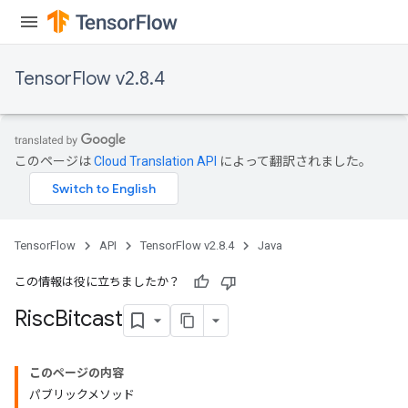
ntumParameters
ters
ropParameters
TensorFlow v2.8.4
s
atorParameters
ghtParameters
meters
このページは
Cloud Translation API
によって翻訳されました。
adParameters
rameters
eters
ientDescentParameters
TensorFlow
API
TensorFlow v2.8.4
Java
この情報は役に立ちましたか？
Risc
Bitcast
このページの内容
パブリックメソッド