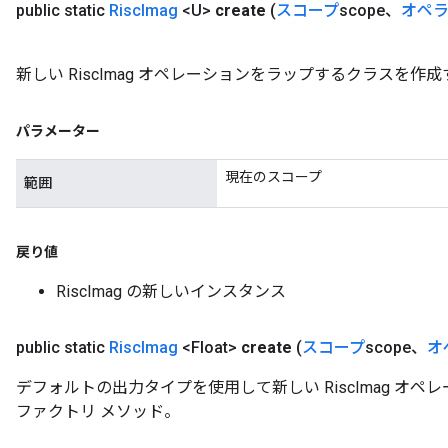
public static
Risc
Imag
<U>
create
(
スコープ
scope、
オペ
新しい RiscImag オペレーションをラップするクラスを
パラメーター
現在のスコープ
範囲
戻り値
RiscImag の新しいインスタンス
public static
Risc
Imag
<Float>
create
(
スコープ
scope、
オ
デフォルトの出力タイプを使用して新しい RiscImag オ
ファクトリ メソッド。