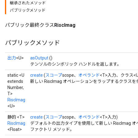
継承されたメソッド
パブリックメソッド
パブリック最終クラス
RiscImag
パブリックメソッド
出力
<U>
asOutput
()
テンソルのシンボリック ハンドルを返します。
static <U
create
(
スコープ
scope、
オペランド
<T>入力、クラス<U
extends
新しい RiscImag オペレーションをラップするクラ
Number,
T>
RiscImag
<U>
静的 <T>
create
(
スコープ
scope、
オペランド
<T>入力)
RiscImag
デフォルトの出力タイプを使用して新しい RiscImag
<Float>
ファクトリ メソッド。