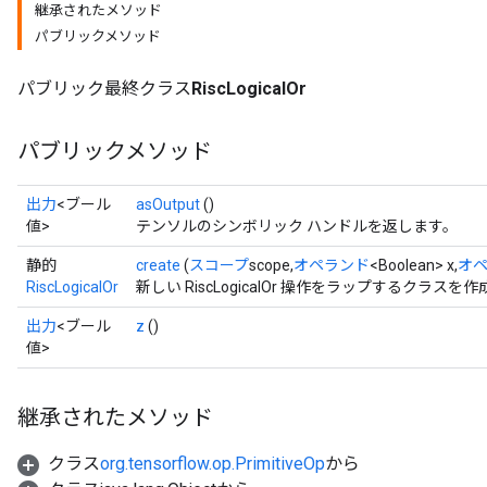
継承されたメソッド
パブリックメソッド
パブリック最終クラス
RiscLogicalOr
パブリックメソッド
出力
<ブール
asOutput
()
値>
テンソルのシンボリック ハンドルを返します。
静的
create
(
スコープ
scope,
オペランド
<Boolean> x,
オ
RiscLogicalOr
新しい RiscLogicalOr 操作をラップするクラス
出力
<ブール
z
()
値>
継承されたメソッド
クラス
org.tensorflow.op.PrimitiveOp
から