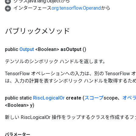
クラスjava.lang.Objectから
インターフェース
org.tensorflow.Operand
から
パブリックメソッド
public
Output
<Boolean>
as
Output
()
テンソルのシンボリック ハンドルを返します。
TensorFlow オペレーションへの入力は、別の TensorF
は、入力の計算を表すシンボリック ハンドルを取得するた
public static
Risc
Logical
Or
create
(
スコープ
scope、
オペ
<Boolean> y)
新しい RiscLogicalOr 操作をラップするクラスを作成す
パラメーター