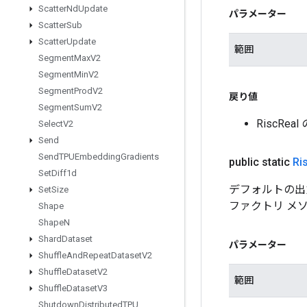
Scatter
Nd
Update
パラメーター
Scatter
Sub
Scatter
Update
範囲
Segment
Max
V2
Segment
Min
V2
Segment
Prod
V2
戻り値
Segment
Sum
V2
RiscRe
Select
V2
Send
Send
TPUEmbedding
Gradients
public static
Ri
Set
Diff1d
デフォルトの出力
Set
Size
ファクトリ メ
Shape
Shape
N
Shard
Dataset
パラメーター
Shuffle
And
Repeat
Dataset
V2
Shuffle
Dataset
V2
範囲
Shuffle
Dataset
V3
Shutdown
Distributed
TPU