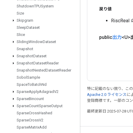
Shutdown
TPUSystem
戻り値
Size
RiscRe
Skipgram
Sleep
Dataset
Slice
public
出力
<U>
Sliding
Window
Dataset
Snapshot
Snapshot
Dataset
Snapshot
Dataset
Reader
Snapshot
Nested
Dataset
Reader
Sobol
Sample
Space
To
Batch
Nd
特に記載のない限り、こ
Sparse
Apply
Adagrad
V2
Apache 2.0 ライセンス
に
Sparse
Bincount
登録商標です。一部のコ
Sparse
Count
Sparse
Output
最終更新日 2025-07-28 U
Sparse
Cross
Hashed
Sparse
Cross
V2
Sparse
Matrix
Add