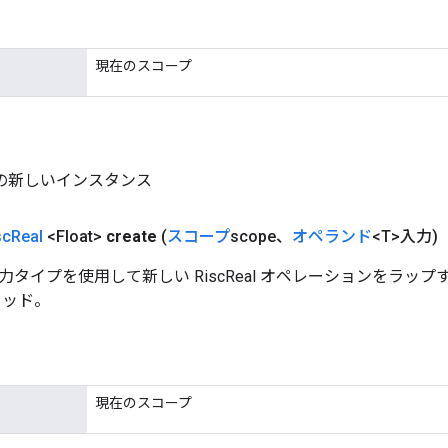
現在のスコープ
al の新しいインスタンス
sc
Real
<Float>
create
(
スコープ
scope、
オペランド
<T>入力)
タイプを使用して新しい RiscReal オペレーションをラッ
ソッド。
現在のスコープ