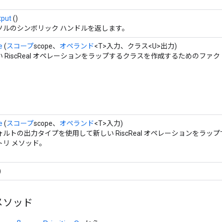
tput
()
ソルのシンボリック ハンドルを返します。
e
(
スコープ
scope、
オペランド
<T>入力、クラス<U>出力)
い RiscReal オペレーションをラップするクラスを作成するためのファ
e
(
スコープ
scope、
オペランド
<T>入力)
ォルトの出力タイプを使用して新しい RiscReal オペレーションをラ
トリ メソッド。
)
メソッド