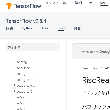
インストール
詳細
API
RiscCholesky
RiscConcat
RiscConv
TensorFlow v2.8.4
RiscCos
RiscDiv
概要
Python
C++
Java
詳細
RiscDot
Risc
Exp
Risc
Fft
Risc
Floor
Risc
Gather
Risc
Imag
Risc
Is
Finite
TensorFlow
API
Risc
Log
Risc
Rea
Risc
Logical
And
Risc
Logical
Not
Risc
Logical
Or
パブリック最終
Risc
Max
Risc
Min
パブリック
Risc
Mul