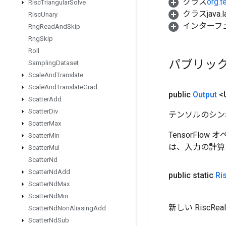
クラス
org.t
Risc
Triangular
Solve
クラスjava.l
Risc
Unary
インターフ
Rng
Read
And
Skip
Rng
Skip
Roll
パブリッ
Sampling
Dataset
Scale
And
Translate
Scale
And
Translate
Grad
public
Output
<
Scatter
Add
Scatter
Div
テンソルのシン
Scatter
Max
TensorFlo
Scatter
Min
は、入力の計算
Scatter
Mul
Scatter
Nd
Scatter
Nd
Add
public static
Ri
Scatter
Nd
Max
Scatter
Nd
Min
新しい Risc
Scatter
Nd
Non
Aliasing
Add
Scatter
Nd
Sub