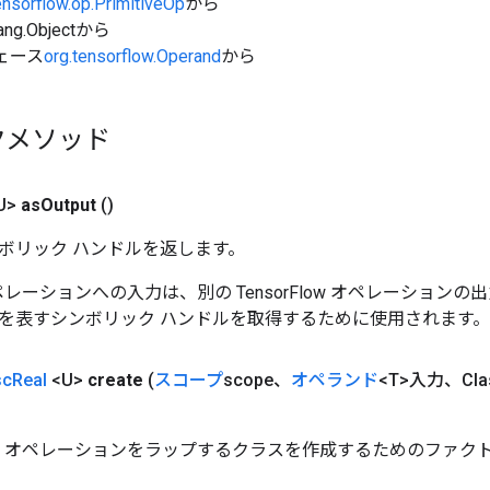
ensorflow.op.PrimitiveOp
から
ang.Objectから
ェース
org.tensorflow.Operand
から
クメソッド
U>
as
Output
()
ボリック ハンドルを返します。
w オペレーションへの入力は、別の TensorFlow オペレーショ
を表すシンボリック ハンドルを取得するために使用されます。
sc
Real
<U>
create
(
スコープ
scope、
オペランド
<T>入力、Clas
Real オペレーションをラップするクラスを作成するためのファク