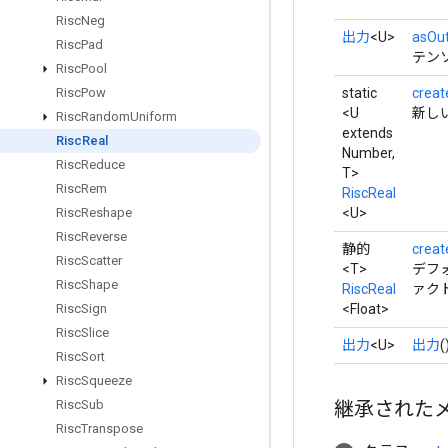
Risc
Neg
出力
<U>
asOu
Risc
Pad
テン
Risc
Pool
static
creat
Risc
Pow
<U
新し
Risc
Random
Uniform
extends
Risc
Real
Number,
Risc
Reduce
T>
Risc
Rem
RiscReal
<U>
Risc
Reshape
Risc
Reverse
静的
creat
Risc
Scatter
<T>
デフ
Risc
Shape
RiscReal
ァク
<Float>
Risc
Sign
Risc
Slice
出力
<U>
出力
(
Risc
Sort
Risc
Squeeze
継承された
Risc
Sub
Risc
Transpose