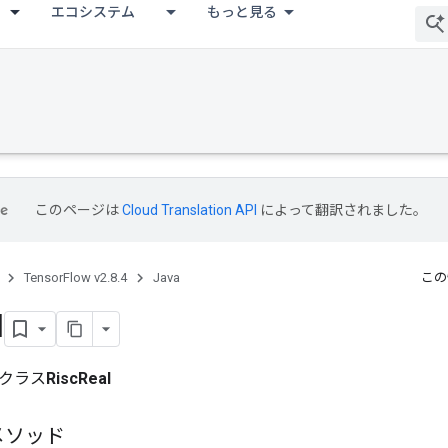
エコシステム
もっと見る
このページは
Cloud Translation API
によって翻訳されました。
TensorFlow v2.8.4
Java
この
l
クラス
RiscReal
メソッド