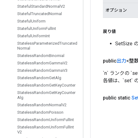
Stateful
Standard
Normal
V2
オプション
Stateful
Truncated
Normal
Stateful
Uniform
Stateful
Uniform
Full
Int
戻り値
Stateful
Uniform
Int
SetSiz
Stateless
Parameterized
Truncated
Normal
Stateless
Random
Binomial
public
出力
<整数
Stateless
Random
Gamma
V2
Stateless
Random
Gamma
V3
`n` ランクの `s
Stateless
Random
Get
Alg
各値は、`set` 
Stateless
Random
Get
Key
Counter
Stateless
Random
Get
Key
Counter
public static
Se
Alg
Stateless
Random
Normal
V2
Stateless
Random
Poisson
Stateless
Random
Uniform
Full
Int
Stateless
Random
Uniform
Full
Int
V2