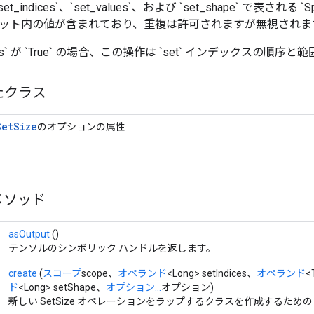
set_indices`、`set_values`、および `set_shape` で表される `
ット内の値が含まれており、重複は許可されますが無視されま
indices` が `True` の場合、この操作は `set` インデックスの順
たクラス
Set
Size
のオプションの属性
メソッド
asOutput
()
テンソルのシンボリック ハンドルを返します。
create
(
スコープ
scope、
オペランド
<Long> setIndices、
オペランド
<
ド
<Long> setShape、
オプション...
オプション)
新しい SetSize オペレーションをラップするクラスを作成するため