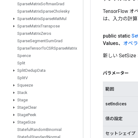
Sparse
Matrix
Softmax
Grad
TensorFlo
Sparse
Matrix
Sparse
Cholesky
は、入力の計算
Sparse
Matrix
Sparse
Mat
Mul
Sparse
Matrix
Transpose
Sparse
Matrix
Zeros
public static
Se
Sparse
Segment
Sum
Grad
Values、
オペラ
Sparse
Tensor
To
CSRSparse
Matrix
新しい SetS
Spence
Split
Split
Dedup
Data
パラメーター
Split
V
Squeeze
範囲
Stack
Stage
setIndices
Stage
Clear
Stage
Peek
値の設定
Stage
Size
Stateful
Random
Binomial
セットシェイプ
Stateful
Standard
Normal