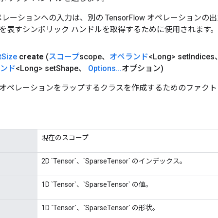
w オペレーションへの入力は、別の TensorFlow オペレーショ
を表すシンボリック ハンドルを取得するために使用されます。
t
Size
create
(
スコープ
scope、
オペランド
<Long> set
Indice
ンド
<Long> set
Shape、
Options
.
.
.
オプション)
ize オペレーションをラップするクラスを作成するためのファクト
現在のスコープ
2D `Tensor`、`SparseTensor` のインデックス。
1D `Tensor`、`SparseTensor` の値。
1D `Tensor`、`SparseTensor` の形状。