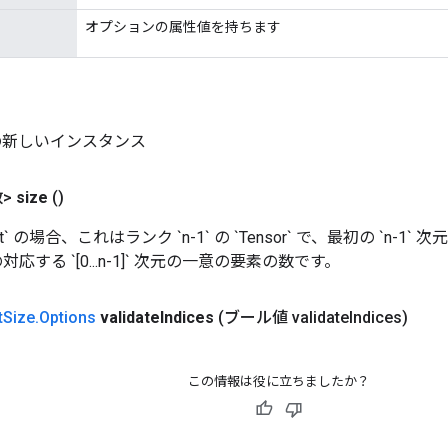
オプションの属性値を持ちます
e の新しいインスタンス
>
size
()
et` の場合、これはランク `n-1` の `Tensor` で、最初の `n-1` 
の対応する `[0...n-1]` 次元の一意の要素の数です。
t
Size
.
Options
validate
Indices
(ブール値 validate
Indices)
この情報は役に立ちましたか？