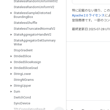
Stateless
Random
Uniform
Int
V2
Stateless
Random
Uniform
V2
特に記載のない限り、こ
Stateless
Sample
Distorted
Apache 2.0 ライセンス
に
Bounding
Box
登録商標です。一部のコ
Stateless
Shuffle
Stateless
Truncated
Normal
V2
最終更新日 2025-07-28 U
Stats
Aggregator
Handle
V2
Stats
Aggregator
Set
Summary
Writer
Stop
Gradient
つながる
Strided
Slice
ブログ
Strided
Slice
Assign
フォーラム
Strided
Slice
Grad
String
Lower
GitHub
String
NGrams
Twitter
String
Upper
YouTube
Sum
Switch
Cond
Sync
Device
TPUCompilation
Result