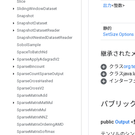
Slice
出力
<整数>
Sliding
Window
Dataset
Snapshot
Snapshot
Dataset
静的
Snapshot
Dataset
Reader
SetSize.Options
Snapshot
Nested
Dataset
Reader
Sobol
Sample
Space
To
Batch
Nd
継承された
Sparse
Apply
Adagrad
V2
クラス
org.t
Sparse
Bincount
クラスjava.l
Sparse
Count
Sparse
Output
インターフ
Sparse
Cross
Hashed
Sparse
Cross
V2
Sparse
Matrix
Add
パブリッ
Sparse
Matrix
Mat
Mul
Sparse
Matrix
Mul
Sparse
Matrix
NNZ
public
Output
<
Sparse
Matrix
Ordering
AMD
Sparse
Matrix
Softmax
テンソルのシン