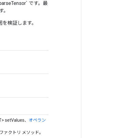
SparseTensor` です。最
す。
序と範囲を検証します。
T> setValues、
オペラン
のファクトリ メソッド。