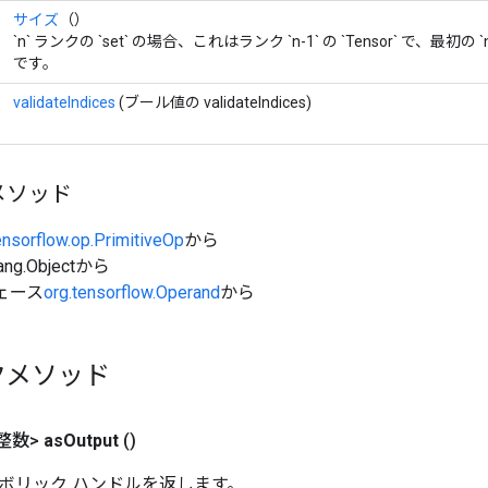
サイズ
（）
`n` ランクの `set` の場合、これはランク `n-1` の `Tensor` で、最初の `n
です。
validateIndices
(ブール値の validateIndices)
メソッド
ensorflow.op.PrimitiveOp
から
ang.Objectから
ェース
org.tensorflow.Operand
から
クメソッド
整数>
as
Output
()
ボリック ハンドルを返します。