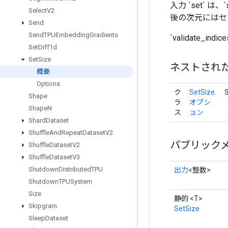
入力 `set` は、`
Select
V2
後の次元にはセ
Send
Send
TPUEmbedding
Gradients
`validate_
Set
Diff1d
Set
Size
ネストされ
概要
Options
ク
SetSize.
Shape
ラ
オプシ
Shape
N
ス
ョン
Shard
Dataset
Shuffle
And
Repeat
Dataset
V2
パブリック
Shuffle
Dataset
V2
Shuffle
Dataset
V3
Shutdown
Distributed
TPU
出力
<整数>
Shutdown
TPUSystem
Size
静的 <T>
Skipgram
SetSize
Sleep
Dataset