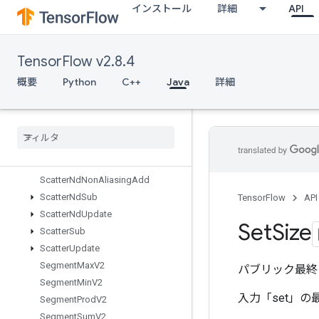
インストール
詳細
API
ScaleAndTranslateGrad
ScatterAdd
ScatterDiv
TensorFlow v2.8.4
ScatterMax
ScatterMin
概要
Python
C++
Java
詳細
ScatterMul
Scatter
Nd
Scatter
Nd
Add
Scatter
Nd
Max
Scatter
Nd
Min
Scatter
Nd
Non
Aliasing
Add
Scatter
Nd
Sub
TensorFlow
API
Scatter
Nd
Update
Set
Size
Scatter
Sub
Scatter
Update
Segment
Max
V2
パブリック最終
Segment
Min
V2
入力「set」
Segment
Prod
V2
Segment
Sum
V2