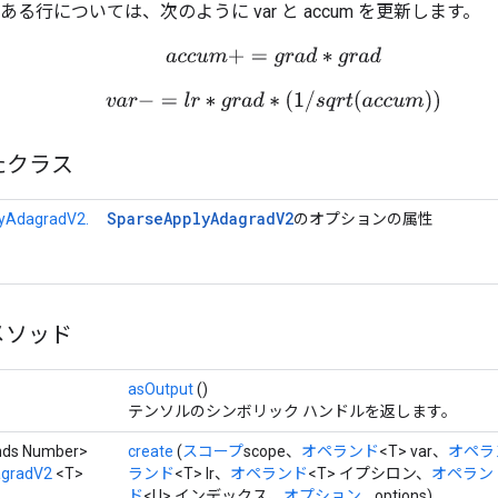
がある行については、次のように var と accum を更新します。
a
c
c
u
m
+
=
g
r
a
d
∗
g
r
a
d
v
a
r
−
=
l
r
∗
g
r
a
d
∗
(
1
/
s
q
r
t
(
a
c
c
u
m
)
)
たクラス
Sparse
Apply
Adagrad
V2
yAdagradV2.
のオプションの属性
メソッド
asOutput
()
テンソルのシンボリック ハンドルを返します。
ends Number>
create
(
スコープ
scope、
オペランド
<T> var、
オペラ
agradV2
<T>
ランド
<T> lr、
オペランド
<T> イプシロン、
オペラン
ド
<U> インデックス、
オプション...
options)