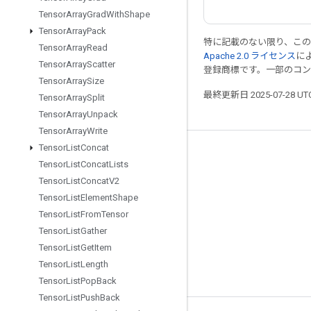
Tensor
Array
Grad
With
Shape
Tensor
Array
Pack
特に記載のない限り、こ
Tensor
Array
Read
Apache 2.0 ライセンス
に
Tensor
Array
Scatter
登録商標です。一部のコ
Tensor
Array
Size
最終更新日 2025-07-28 U
Tensor
Array
Split
Tensor
Array
Unpack
Tensor
Array
Write
Tensor
List
Concat
つながる
Tensor
List
Concat
Lists
ブログ
Tensor
List
Concat
V2
Tensor
List
Element
Shape
フォーラム
Tensor
List
From
Tensor
GitHub
Tensor
List
Gather
Twitter
Tensor
List
Get
Item
Tensor
List
Length
YouTube
Tensor
List
Pop
Back
Tensor
List
Push
Back