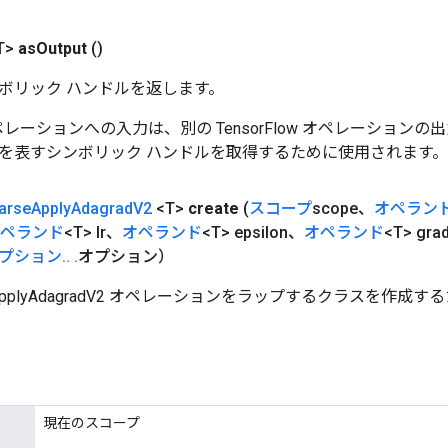
T>
as
Output
()
ボリック ハンドルを返します。
w オペレーションへの入力は、別の TensorFlow オペレーショ
を表すシンボリック ハンドルを取得するために使用されます。
arse
Apply
Adagrad
V2
<T>
create
(
スコープ
scope、
オペラン
ペランド
<T> lr、
オペランド
<T> epsilon、
オペランド
<T> gra
プション
.
.
.
オプション）
eApplyAdagradV2 オペレーションをラップするクラスを作成
現在のスコープ