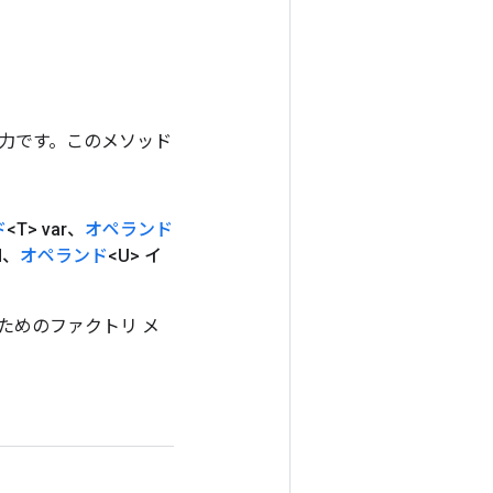
ンの出力です。このメソッド
ド
<T> var、
オペランド
d、
オペランド
<U> イ
するためのファクトリ メ