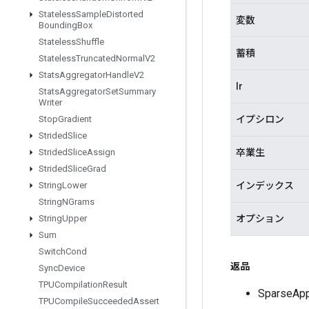
Stateless
Sample
Distorted
変数
Bounding
Box
Stateless
Shuffle
蓄積
Stateless
Truncated
Normal
V2
Stats
Aggregator
Handle
V2
lr
Stats
Aggregator
Set
Summary
Writer
イプシロン
Stop
Gradient
Strided
Slice
卒業生
Strided
Slice
Assign
Strided
Slice
Grad
インデックス
String
Lower
String
NGrams
オプション
String
Upper
Sum
Switch
Cond
返品
Sync
Device
TPUCompilation
Result
Sparse
TPUCompile
Succeeded
Assert