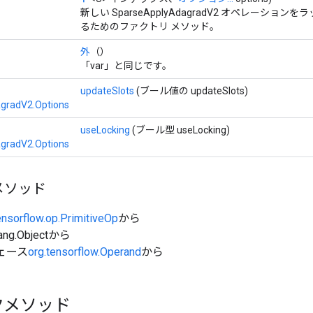
新しい SparseApplyAdagradV2 オペレーショ
るためのファクトリ メソッド。
外
（）
「var」と同じです。
updateSlots
(ブール値の updateSlots)
gradV2.Options
useLocking
(ブール型 useLocking)
gradV2.Options
メソッド
ensorflow.op.PrimitiveOp
から
ang.Objectから
ェース
org.tensorflow.Operand
から
クメソッド