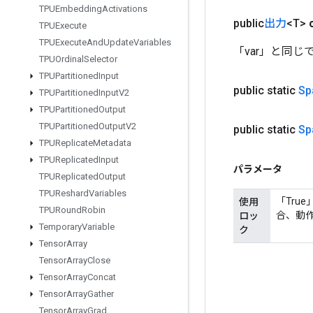
TPUEmbedding
Activations
public
出力
<T>
TPUExecute
TPUExecute
And
Update
Variables
「var」と同じ
TPUOrdinal
Selector
TPUPartitioned
Input
public static
Sp
TPUPartitioned
Input
V2
TPUPartitioned
Output
TPUPartitioned
Output
V2
public static
Sp
TPUReplicate
Metadata
TPUReplicated
Input
パラメータ
TPUReplicated
Output
TPUReshard
Variables
「Tru
使用
TPURound
Robin
合、動
ロッ
Temporary
Variable
ク
Tensor
Array
Tensor
Array
Close
Tensor
Array
Concat
Tensor
Array
Gather
Tensor
Array
Grad