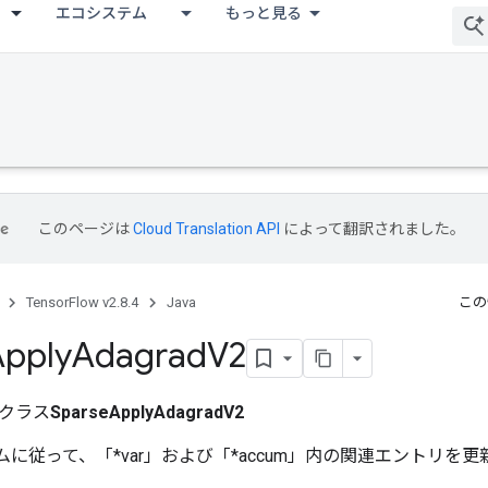
エコシステム
もっと見る
このページは
Cloud Translation API
によって翻訳されました。
TensorFlow v2.8.4
Java
この
Apply
Adagrad
V2
クラス
SparseApplyAdagradV2
スキームに従って、「*var」および「*accum」内の関連エントリを