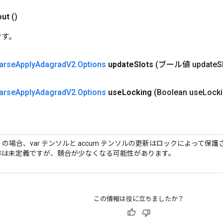
out
()
です。
arse
Apply
Adagrad
V2
.
Options
update
Slots
(ブール値 update
S
arse
Apply
Adagrad
V2
.
Options
use
Locking
(Boolean use
Locki
e」の場合、var テンソルと accum テンソルの更新はロックによって
作は未定義ですが、競合が少なくなる可能性があります。
この情報は役に立ちましたか？