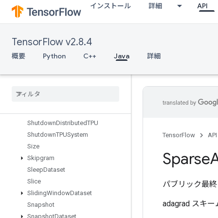
インストール
詳細
API
Send
SendTPUEmbeddingGradients
SetDiff1d
TensorFlow v2.8.4
SetSize
Shape
概要
Python
C++
Java
詳細
ShapeN
Shard
Dataset
Shuffle
And
Repeat
Dataset
V2
Shuffle
Dataset
V2
Shuffle
Dataset
V3
Shutdown
Distributed
TPU
Shutdown
TPUSystem
TensorFlow
API
Size
Sparse
Skipgram
Sleep
Dataset
Slice
パブリック最終
Sliding
Window
Dataset
adagrad 
Snapshot
Snapshot
Dataset