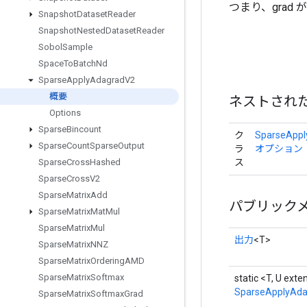
つまり、grad 
Snapshot
Dataset
Reader
Snapshot
Nested
Dataset
Reader
Sobol
Sample
Space
To
Batch
Nd
Sparse
Apply
Adagrad
V2
概要
ネストされ
Options
Sparse
Bincount
ク
SparseAppl
Sparse
Count
Sparse
Output
ラ
オプション
ス
Sparse
Cross
Hashed
Sparse
Cross
V2
Sparse
Matrix
Add
パブリック
Sparse
Matrix
Mat
Mul
Sparse
Matrix
Mul
出力
<T>
Sparse
Matrix
NNZ
Sparse
Matrix
Ordering
AMD
Sparse
Matrix
Softmax
static <T, U ext
SparseApplyAd
Sparse
Matrix
Softmax
Grad