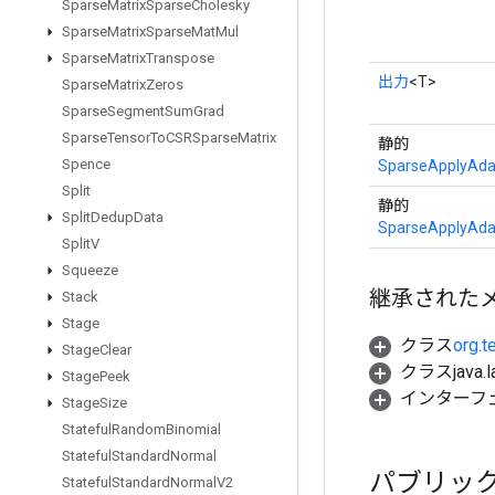
Sparse
Matrix
Sparse
Cholesky
Sparse
Matrix
Sparse
Mat
Mul
Sparse
Matrix
Transpose
出力
<T>
Sparse
Matrix
Zeros
Sparse
Segment
Sum
Grad
Sparse
Tensor
To
CSRSparse
Matrix
静的
Spence
SparseApplyAda
Split
静的
Split
Dedup
Data
SparseApplyAda
Split
V
Squeeze
継承された
Stack
Stage
クラス
org.t
Stage
Clear
クラスjava.l
Stage
Peek
インターフ
Stage
Size
Stateful
Random
Binomial
Stateful
Standard
Normal
パブリッ
Stateful
Standard
Normal
V2