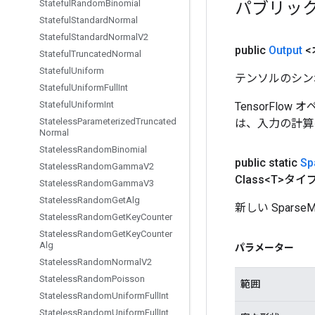
パブリッ
Stateful
Random
Binomial
Stateful
Standard
Normal
Stateful
Standard
Normal
V2
public
Output
<
Stateful
Truncated
Normal
Stateful
Uniform
テンソルのシン
Stateful
Uniform
Full
Int
Stateful
Uniform
Int
TensorFlo
Stateless
Parameterized
Truncated
は、入力の計算
Normal
Stateless
Random
Binomial
public static
Sp
Stateless
Random
Gamma
V2
Class<T>タイプ
Stateless
Random
Gamma
V3
Stateless
Random
Get
Alg
新しい Spar
Stateless
Random
Get
Key
Counter
Stateless
Random
Get
Key
Counter
Alg
パラメーター
Stateless
Random
Normal
V2
Stateless
Random
Poisson
範囲
Stateless
Random
Uniform
Full
Int
Stateless
Random
Uniform
Full
Int