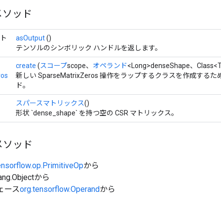
メソッド
クト
asOutput
()
テンソルのシンボリック ハンドルを返します。
create
(
スコープ
scope、
オペランド
<Long>denseShape、Class<
ros
新しい SparseMatrixZeros 操作をラップするクラスを作成す
ド。
スパースマトリックス
()
形状 `dense_shape` を持つ空の CSR マトリックス。
メソッド
ensorflow.op.PrimitiveOp
から
ang.Objectから
ェース
org.tensorflow.Operand
から