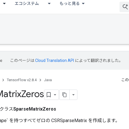
エコシステム
もっと見る
このページは
Cloud Translation API
によって翻訳されました。
TensorFlow v2.8.4
Java
この
atrix
Zeros
クラス
SparseMatrixZeros
shape` を持つすべてゼロの CSRSparseMatrix を作成します。