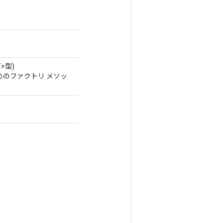
T>型)
るためのファクトリ メソッ