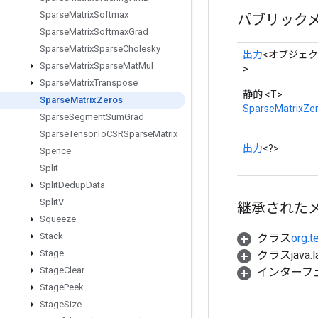
Sparse
Matrix
Softmax
パブリック
Sparse
Matrix
Softmax
Grad
Sparse
Matrix
Sparse
Cholesky
出力
<オブジェ
Sparse
Matrix
Sparse
Mat
Mul
>
Sparse
Matrix
Transpose
静的 <T>
Sparse
Matrix
Zeros
SparseMatrixZe
Sparse
Segment
Sum
Grad
Sparse
Tensor
To
CSRSparse
Matrix
出力
<?>
Spence
Split
Split
Dedup
Data
Split
V
継承された
Squeeze
Stack
クラス
org.t
Stage
クラスjava.l
Stage
Clear
インターフ
Stage
Peek
Stage
Size