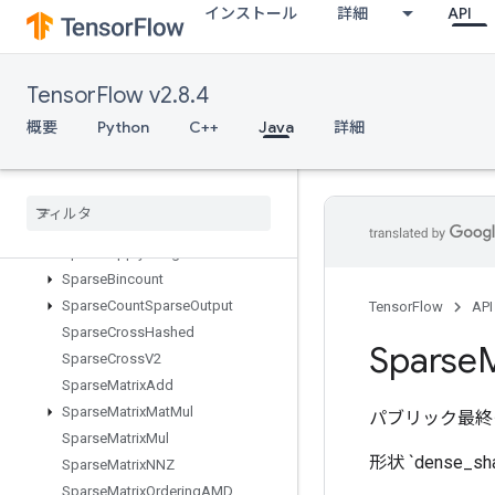
インストール
詳細
API
SleepDataset
Slice
SlidingWindowDataset
TensorFlow v2.8.4
Snapshot
SnapshotDataset
概要
Python
C++
Java
詳細
SnapshotDatasetReader
Snapshot
Nested
Dataset
Reader
Sobol
Sample
Space
To
Batch
Nd
Sparse
Apply
Adagrad
V2
Sparse
Bincount
Sparse
Count
Sparse
Output
TensorFlow
API
Sparse
Cross
Hashed
Sparse
M
Sparse
Cross
V2
Sparse
Matrix
Add
Sparse
Matrix
Mat
Mul
パブリック最終
Sparse
Matrix
Mul
形状 `dense_
Sparse
Matrix
NNZ
Sparse
Matrix
Ordering
AMD