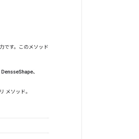
ンの出力です。このメソッド
 Densse
Shape、
トリ メソッド。