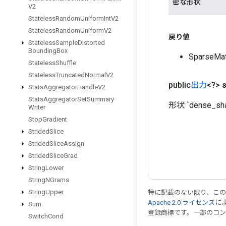
密な形状
V2
Stateless
Random
Uniform
Int
V2
Stateless
Random
Uniform
V2
戻り値
Stateless
Sample
Distorted
Bounding
Box
Sparse
Stateless
Shuffle
Stateless
Truncated
Normal
V2
public
出力
<?>
Stats
Aggregator
Handle
V2
Stats
Aggregator
Set
Summary
形状 `dense_
Writer
Stop
Gradient
Strided
Slice
Strided
Slice
Assign
Strided
Slice
Grad
String
Lower
String
NGrams
String
Upper
特に記載のない限り、こ
Apache 2.0 ライセンス
に
Sum
登録商標です。一部のコ
Switch
Cond