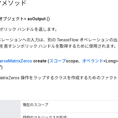
クメソッド
オブジェクト>
as
Output
()
ボリック ハンドルを返します。
w オペレーションへの入力は、別の TensorFlow オペレーショ
を表すシンボリック ハンドルを取得するために使用されます。
arse
Matrix
Zeros
create
(
スコープ
scope、
オペランド
<Long>
)
seMatrixZeros 操作をラップするクラスを作成するためのファク
現在のスコープ
目的のマトリックスの形状。