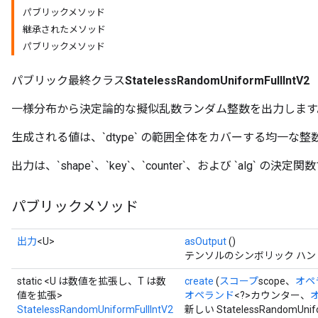
パブリックメソッド
継承されたメソッド
パブリックメソッド
x
パブリック最終クラス
StatelessRandomUniformFullIntV2
一様分布から決定論的な擬似乱数ランダム整数を出力します
生成される値は、`dtype` の範囲全体をカバーする均一な整
出力は、`shape`、`key`、`counter`、および `alg` の決定
パブリックメソッド
出力
<U>
asOutput
()
テンソルのシンボリック ハ
static <U は数値を拡張し、T は数
create
(
スコープ
scope、
オペ
値を拡張>
オペランド
<?>カウンター、
StatelessRandomUniformFullIntV2
新しい StatelessRandomU