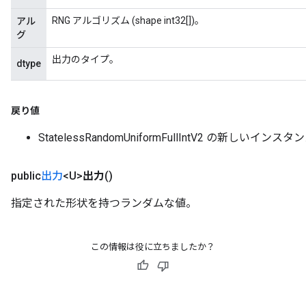
RNG アルゴリズム (shape int32[])。
アル
グ
出力のタイプ。
dtype
戻り値
StatelessRandomUniformFullIntV2 の新しいインスタ
public
出力
<U>
出力
()
指定された形状を持つランダムな値。
この情報は役に立ちましたか？