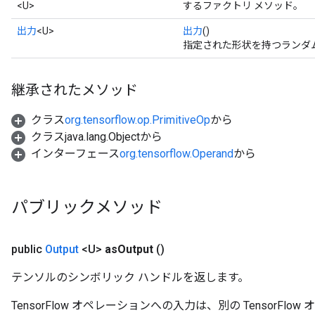
<U>
するファクトリ メソッド。
出力
<U>
出力
()
指定された形状を持つランダ
継承されたメソッド
クラス
org.tensorflow.op.PrimitiveOp
から
クラスjava.lang.Objectから
インターフェース
org.tensorflow.Operand
から
パブリックメソッド
public
Output
<U>
as
Output
()
テンソルのシンボリック ハンドルを返します。
TensorFlow オペレーションへの入力は、別の TensorF