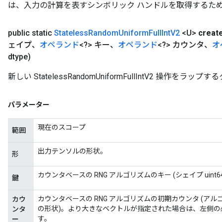
は、入力の計算を表すシンボリック ハンドルを取得するた
public static
Stateless
Random
Uniform
Full
Int
V2
<U>
creat
ェイプ、
オペランド
<?> キー、
オペランド
<?> カウンタ、
オ
dtype)
新しい StatelessRandomUniformFullIntV2 操
パラメーター
現在のスコープ
範囲
出力テンソルの形状。
形
カウンタベースの RNG アルゴリズムのキー (シェイプ uint64[
鍵
カウンタベースの RNG アルゴリズムの初期カウンタ (アルゴリズムに応
カウ
の形状)。より大きなベクトルが指定された場合は、左側の必要な
ンタ
す。
ー