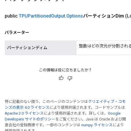
public
TPUPartitioned
Output
.
Options
パーティションDim
(
パラメーター
整数はどの次元が分割され
パーティションディム
この情報は役に立ちましたか？
特に記載のない限り、このページのコンテンツは
クリエイティブ・コモ
ンズの表示 4.0 ライセンス
により使用許諾されます。コードサンプルは
Apache 2.0 ライセンス
により使用許諾されます。詳しくは、
Google
Developers サイトのポリシー
をご覧ください。Java は Oracle および関
連会社の登録商標です。一部のコンテンツは
numpy ライセンス
により
使用許諾されます。