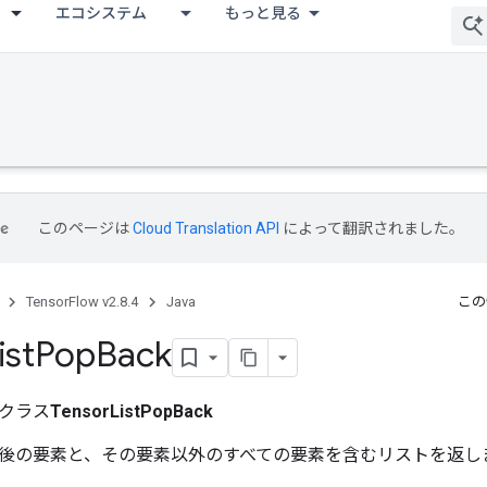
エコシステム
もっと見る
このページは
Cloud Translation API
によって翻訳されました。
TensorFlow v2.8.4
Java
この
ist
Pop
Back
クラス
TensorListPopBack
後の要素と、その要素以外のすべての要素を含むリストを返し