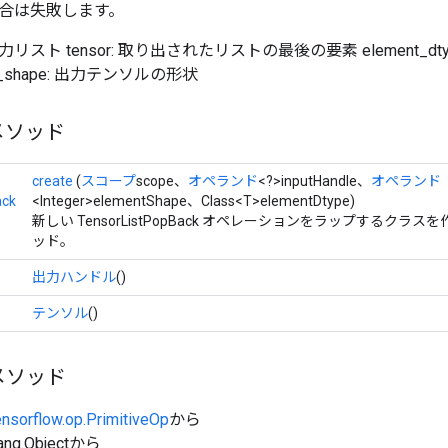
合は失敗します。
le: 入力リスト tensor: 取り出されたリストの最後の要素 element_
t_shape: 出力テンソルの形状
メソッド
create
(
スコープ
scope、
オペランド
<?>inputHandle、
オペランド
ack
<Integer>elementShape、Class<T>elementDtype)
新しい TensorListPopBack オペレーションをラップするクラ
ッド。
出力ハンドル
()
テンソル
()
メソッド
ensorflow.op.PrimitiveOp
から
ang.Objectから