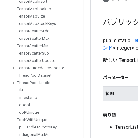
Tensor
Map
Insert
Tensor
Map
Lookup
Tensor
Map
Size
パブリッ
Tensor
Map
Stack
Keys
Tensor
Scatter
Add
Tensor
Scatter
Max
public static
Te
Tensor
Scatter
Min
ンド
<Integer> 
Tensor
Scatter
Sub
新しい Tens
Tensor
Scatter
Update
Tensor
Strided
Slice
Update
Thread
Pool
Dataset
パラメーター
Thread
Pool
Handle
Tile
範囲
Timestamp
To
Bool
Top
KUnique
戻り値
Top
KWith
Unique
Tensor
Tpu
Handle
To
Proto
Key
Tridiagonal
Mat
Mul