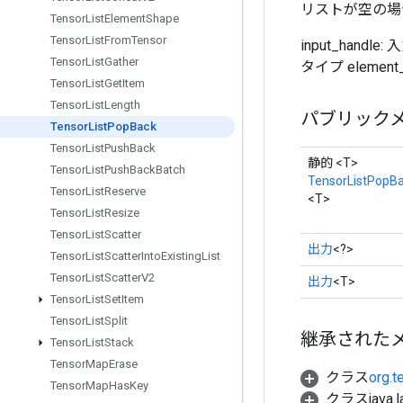
リストが空の場
Tensor
List
Element
Shape
Tensor
List
From
Tensor
input_hand
Tensor
List
Gather
タイプ elemen
Tensor
List
Get
Item
Tensor
List
Length
パブリック
Tensor
List
Pop
Back
Tensor
List
Push
Back
静的 <T>
Tensor
List
Push
Back
Batch
TensorListPopB
Tensor
List
Reserve
<T>
Tensor
List
Resize
Tensor
List
Scatter
出力
<?>
Tensor
List
Scatter
Into
Existing
List
Tensor
List
Scatter
V2
出力
<T>
Tensor
List
Set
Item
Tensor
List
Split
継承された
Tensor
List
Stack
Tensor
Map
Erase
クラス
org.t
Tensor
Map
Has
Key
クラスjava.l