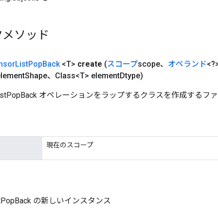
クメソッド
nsor
List
Pop
Back
<T>
create
(
スコープ
scope、
オペランド
<?>
element
Shape、Class<T> element
Dtype)
orListPopBack オペレーションをラップするクラスを作成する
現在のスコープ
ListPopBack の新しいインスタンス