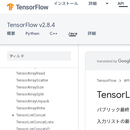
インストール
詳細
API
TPUReshardVariables
TPURoundRobin
TemporaryVariable
TensorFlow v2.8.4
TensorArray
TensorArrayClose
概要
Python
C++
Java
詳細
TensorArrayConcat
Tensor
Array
Gather
Tensor
Array
Grad
Tensor
Array
Grad
With
Shape
Tensor
Array
Pack
Tensor
Array
Read
Tensor
Array
Scatter
TensorFlow
API
Tensor
Array
Size
Tensor
L
Tensor
Array
Split
Tensor
Array
Unpack
Tensor
Array
Write
パブリック最終
Tensor
List
Concat
入力リストの最
Tensor
List
Concat
Lists
Tensor
List
Concat
V2