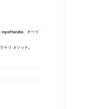
 input
Handle、
オペラ
ファクトリ メソッド。