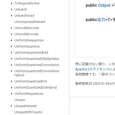
Tridiagonal
Solve
public
Output
<
Unbatch
Unbatch
Grad
public
出力
<T>
Uncompress
Element
Unicode
Decode
Unicode
Encode
Uniform
Dequantize
Uniform
Quantize
Uniform
Quantized
Add
Uniform
Quantized
Clip
By
Value
特に記載のない限り、こ
Uniform
Quantized
Convolution
Apache 2.0 ライセンス
に
Uniform
Quantized
Convolution
登録商標です。一部のコ
Hybrid
Uniform
Quantized
Dot
最終更新日 2025-07-28 U
Uniform
Quantized
Dot
Hybrid
Uniform
Requantize
Unique
つながる
Unique
Dataset
Unique
With
Counts