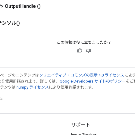
?>
Output
Handle
()
テンソル
()
この情報は役に立ちましたか？
のページのコンテンツは
クリエイティブ・コモンズの表示 4.0 ライセンス
によ
より使用許諾されます。詳しくは、
Google Developers サイトのポリシー
をご覧
ンテンツは
numpy ライセンス
により使用許諾されます。
TC。
サポート