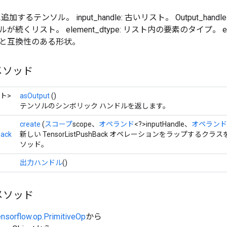
トに追加するテンソル。 input_handle: 古いリスト。 Output_ha
続くリスト。 element_dtype: リスト内の要素のタイプ。 elem
と互換性のある形状。
メソッド
ト>
asOutput
()
テンソルのシンボリック ハンドルを返します。
create
(
スコープ
scope、
オペランド
<?>inputHandle、
オペランド
Back
新しい TensorListPushBack オペレーションをラップするク
ソッド。
出力ハンドル
()
メソッド
ensorflow.op.PrimitiveOp
から