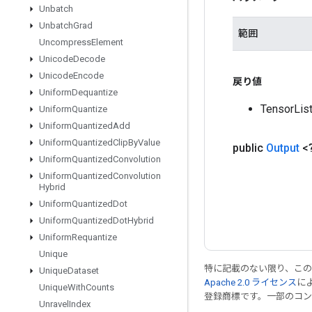
Unbatch
Unbatch
Grad
範囲
Uncompress
Element
Unicode
Decode
Unicode
Encode
戻り値
Uniform
Dequantize
Tensor
Uniform
Quantize
Uniform
Quantized
Add
Uniform
Quantized
Clip
By
Value
public
Output
<
Uniform
Quantized
Convolution
Uniform
Quantized
Convolution
Hybrid
Uniform
Quantized
Dot
Uniform
Quantized
Dot
Hybrid
Uniform
Requantize
Unique
特に記載のない限り、こ
Unique
Dataset
Apache 2.0 ライセンス
に
Unique
With
Counts
登録商標です。一部のコ
Unravel
Index