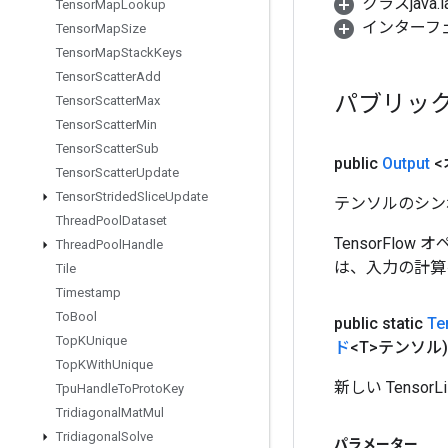
クラスjava.l
Tensor
Map
Lookup
インターフ
Tensor
Map
Size
Tensor
Map
Stack
Keys
Tensor
Scatter
Add
パブリッ
Tensor
Scatter
Max
Tensor
Scatter
Min
Tensor
Scatter
Sub
public
Output
<
Tensor
Scatter
Update
Tensor
Strided
Slice
Update
テンソルのシン
Thread
Pool
Dataset
TensorFlo
Thread
Pool
Handle
は、入力の計算
Tile
Timestamp
To
Bool
public static
Te
Top
KUnique
ド
<T>テンソル)
Top
KWith
Unique
新しい Tens
Tpu
Handle
To
Proto
Key
Tridiagonal
Mat
Mul
Tridiagonal
Solve
パラメーター