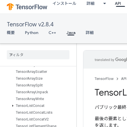
インストール
詳細
API
TPURoundRobin
TemporaryVariable
TensorArray
TensorFlow v2.8.4
TensorArrayClose
TensorArrayConcat
概要
Python
C++
Java
詳細
TensorArrayGather
Tensor
Array
Grad
Tensor
Array
Grad
With
Shape
Tensor
Array
Pack
Tensor
Array
Read
Tensor
Array
Scatter
Tensor
Array
Size
TensorFlow
API
Tensor
Array
Split
Tensor
L
Tensor
Array
Unpack
Tensor
Array
Write
Tensor
List
Concat
パブリック最終
Tensor
List
Concat
Lists
最後の要素として渡
Tensor
List
Concat
V2
を返します。
Tensor
List
Element
Shape