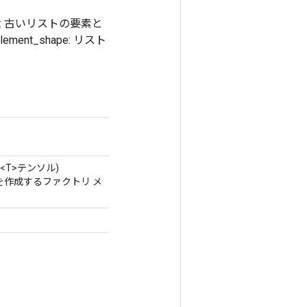
ndle: 古いリストの要素と
ent_shape: リスト
<T>テンソル)
ラスを作成するファクトリ メ