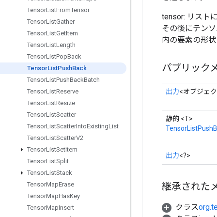
Tensor
List
From
Tensor
tensor: リス
Tensor
List
Gather
その後にテンソルが
Tensor
List
Get
Item
内の要素の形状
Tensor
List
Length
Tensor
List
Pop
Back
パブリック
Tensor
List
Push
Back
Tensor
List
Push
Back
Batch
出力
<オブジェク
Tensor
List
Reserve
Tensor
List
Resize
Tensor
List
Scatter
静的 <T>
Tensor
List
Scatter
Into
Existing
List
TensorListPush
Tensor
List
Scatter
V2
Tensor
List
Set
Item
出力
<?>
Tensor
List
Split
Tensor
List
Stack
継承された
Tensor
Map
Erase
Tensor
Map
Has
Key
クラス
org.t
Tensor
Map
Insert