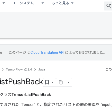
エコシステム
もっと見る
このページは
Cloud Translation API
によって翻訳されました。
TensorFlow v2.8.4
Java
この
ist
Push
Back
クラス
TensorListPushBack
された `Tensor` と、指定されたリストの他の要素を `input_h