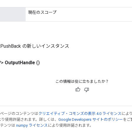
現在のスコープ
ListPushBack の新しいインスタンス
?>
Output
Handle
()
この情報は役に立ちましたか？
のページのコンテンツは
クリエイティブ・コモンズの表示 4.0 ライセンス
によ
より使用許諾されます。詳しくは、
Google Developers サイトのポリシー
をご覧
ンテンツは
numpy ライセンス
により使用許諾されます。