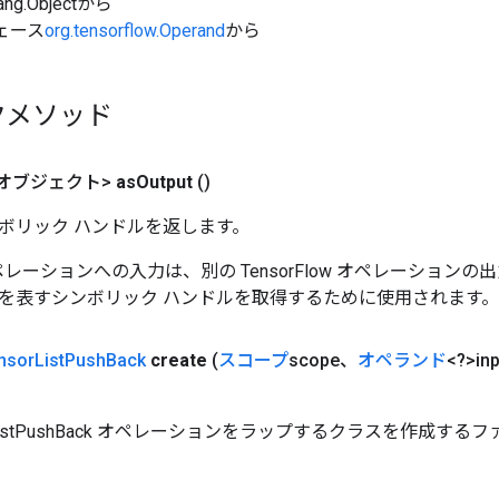
ang.Objectから
ェース
org.tensorflow.Operand
から
クメソッド
オブジェクト>
as
Output
()
ボリック ハンドルを返します。
w オペレーションへの入力は、別の TensorFlow オペレーショ
を表すシンボリック ハンドルを取得するために使用されます。
nsor
List
Push
Back
create
(
スコープ
scope、
オペランド
<?>inp
orListPushBack オペレーションをラップするクラスを作成する