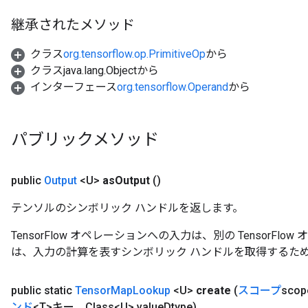
継承されたメソッド
クラス
org.tensorflow.op.PrimitiveOp
から
クラスjava.lang.Objectから
インターフェース
org.tensorflow.Operand
から
パブリックメソッド
public
Output
<U>
as
Output
()
テンソルのシンボリック ハンドルを返します。
TensorFlow オペレーションへの入力は、別の TensorF
は、入力の計算を表すシンボリック ハンドルを取得するた
public static
Tensor
Map
Lookup
<U>
create
(
スコープ
sco
ンド
<T>キー、Class<U> value
Dtype)