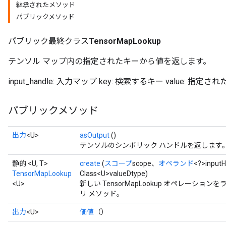
継承されたメソッド
パブリックメソッド
パブリック最終クラス
TensorMapLookup
テンソル マップ内の指定されたキーから値を返します。
input_handle: 入力マップ key: 検索するキー value: 
パブリックメソッド
出力
<U>
asOutput
()
テンソルのシンボリック ハンドルを返します
静的 <U, T>
create
(
スコープ
scope、
オペランド
<?>input
TensorMapLookup
Class<U>valueDtype)
<U>
新しい TensorMapLookup オペレー
リ メソッド。
出力
<U>
価値
（）