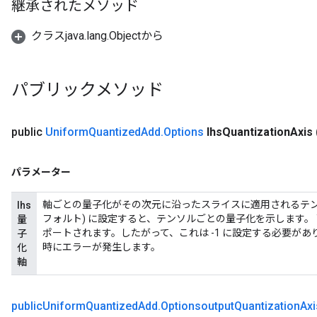
継承されたメソッド
クラスjava.lang.Objectから
パブリックメソッド
public
Uniform
Quantized
Add
.
Options
lhs
Quantization
Axis
パラメーター
軸ごとの量子化がその次元に沿ったスライスに適用されるテンソ
lhs
フォルト) に設定すると、テンソルごとの量子化を示します。 `
量
ポートされます。したがって、これは -1 に設定する必要がありま
子
時にエラーが発生します。
化
軸
public
Uniform
Quantized
Add
.
Optionsoutput
Quantization
Axi