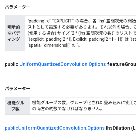
パラメーター
`padding` が `"EXPLICIT"` の場合、各 `lhs
明示的
ストとして設定する必要があります。それ以外の場合、
なパデ
(使用する場合) サイズ `2 * (lhs 空間次元の数)` 
ィング
`(explicit_padding[2 * i], Explicit_padding[2 * i + 1])
`spatial_dimensions[i]` の `。
public
Uniform
Quantized
Convolution
.
Options
feature
Grou
パラメーター
機能グループの数。グループ化された畳み込みに使用されます。 `lhs
機能グル
の両方の約数でなければなりません。
ープ数
public
Uniform
Quantized
Convolution
.
Options
lhs
Dilation
(L