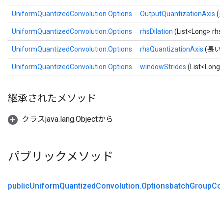
UniformQuantizedConvolution.Options
OutputQuantizationAxis
UniformQuantizedConvolution.Options
rhsDilation
(List<Long> rhs
UniformQuantizedConvolution.Options
rhsQuantizationAxis
(長い 
UniformQuantizedConvolution.Options
windowStrides
(List<Long
継承されたメソッド
クラスjava.lang.Objectから
パブリックメソッド
public
Uniform
Quantized
Convolution
.
Optionsbatch
Group
C
x