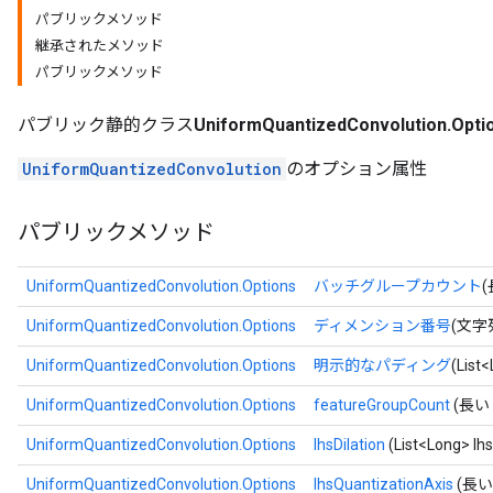
パブリックメソッド
継承されたメソッド
パブリックメソッド
パブリック静的クラス
UniformQuantizedConvolution.Opti
UniformQuantizedConvolution
のオプション属性
パブリックメソッド
UniformQuantizedConvolution.Options
バッチグループカウント
UniformQuantizedConvolution.Options
ディメンション番号
(文字
UniformQuantizedConvolution.Options
明示的なパディング
(Lis
UniformQuantizedConvolution.Options
featureGroupCount
(長い f
UniformQuantizedConvolution.Options
lhsDilation
(List<Long> lhs
UniformQuantizedConvolution.Options
lhsQuantizationAxis
(長い l