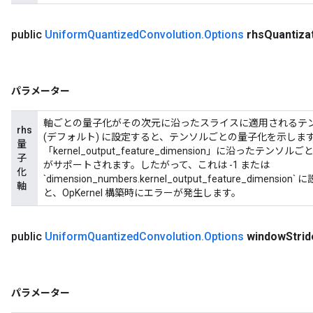
public
Uniform
Quantized
Convolution
.
Options
rhs
Quantiza
パラメーター
軸ごとの量子化がその次元に沿ったスライスに適用されるテン
rhs
(デフォルト) に設定すると、テンソルごとの量子化を示します。
量
「kernel_output_feature_dimension」に沿っ
子
がサポートされます。したがって、これは -1 または
化
`dimension_numbers.kernel_output_feature_d
軸
と、OpKernel 構築時にエラーが発生します。
public
Uniform
Quantized
Convolution
.
Options
window
Stri
パラメーター