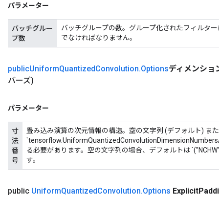
パラメーター
バッチグループの数。グループ化されたフィルターに使用さ
バッチグルー
でなければなりません。
プ数
public
Uniform
Quantized
Convolution
.
Options
ディメンショ
バーズ)
パラメーター
畳み込み演算の次元情報の構造。空の文字列 (デフォルト) ま
寸
`tensorflow.UniformQuantizedConvolutionDimensi
法
る必要があります。空の文字列の場合、デフォルトは `("NCHW", "OIH
番
す。
号
public
Uniform
Quantized
Convolution
.
Options
Explicit
Padd