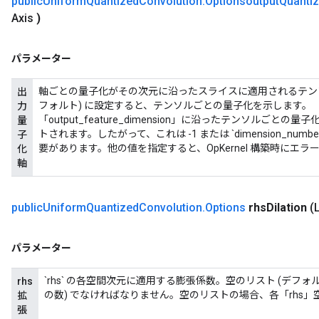
public
Uniform
Quantized
Convolution
.
Optionsoutput
Quantiz
Axis
)
パラメーター
軸ごとの量子化がその次元に沿ったスライスに適用されるテンソル
出
フォルト) に設定すると、テンソルごとの量子化を示します。 
力
「output_feature_dimension」に沿ったテンソルご
量
トされます。したがって、これは -1 または `dimension_numbers.o
子
要があります。他の値を指定すると、OpKernel 構築時にエラ
化
軸
public
Uniform
Quantized
Convolution
.
Options
rhs
Dilation
(
パラメーター
`rhs` の各空間次元に適用する膨張係数。空のリスト (デフォル
rhs
の数) でなければなりません。空のリストの場合、各「rhs」
拡
張