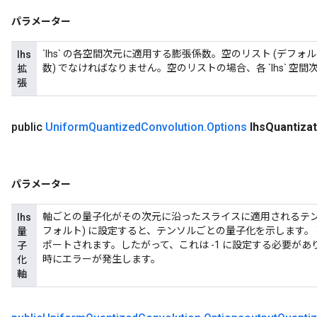
パラメーター
`lhs` の各空間次元に適用する膨張係数。空のリスト (デフォルト
lhs
数) でなければなりません。空のリストの場合、各 `lhs` 空間
拡
張
public
Uniform
Quantized
Convolution
.
Options
lhs
Quantizat
パラメーター
軸ごとの量子化がその次元に沿ったスライスに適用されるテンソ
lhs
フォルト) に設定すると、テンソルごとの量子化を示します。 `
量
ポートされます。したがって、これは -1 に設定する必要がありま
子
時にエラーが発生します。
化
軸