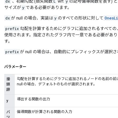
dx
、初期勾配 (損失関数
L
wrt
y
の記号偏導関数を表す) 
サイズが
y
である必要があります。
dx
が null の場合、実装は
y
のすべての形状に対して
OnesL
prefix
勾配を計算するためにグラフに追加されるすべての
使用されます。指定されたグラフ内で一意である必要があり
す。
prefix
が null の場合は、自動的にプレフィックスが選択
パラメーター
勾配を計算するためにグラフに追加されるノードの名前の前
接
null の場合、デフォルトのものが選択されます。
頭
辞
導出する関数の出力
y
偏導関数が計算される関数の入力
バ
ツ