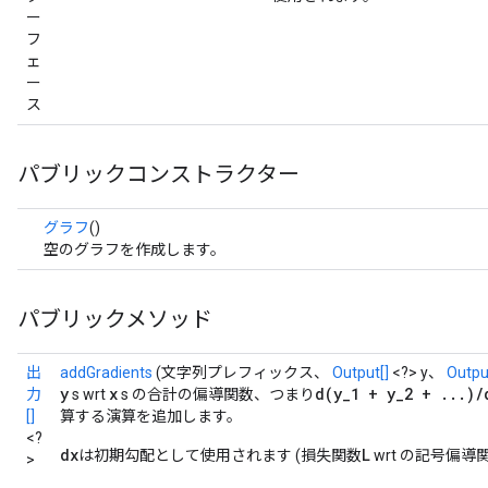
ー
フ
ェ
ー
ス
パブリックコンストラクター
グラフ
()
空のグラフを作成します。
パブリックメソッド
出
addGradients
(文字列プレフィックス、
Output[]
<?> y、
Outpu
y
x
d(y_1 + y_2 + ...)/
力
s wrt
s の合計の偏導関数、つまり
[]
算する演算を追加します。
<?
dx
L
は初期勾配として使用されます (損失関数
wrt の記号偏導
>