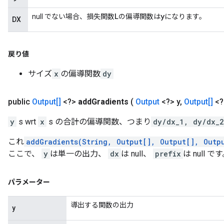
L
y
null でない場合、損失関数
の偏導関数は
になります。
DX
戻り値
サイズ
x
の偏導関数
dy
public
Output[]
<?>
add
Gradients
(
Output
<?> y
,
Output[]
<?
y
s wrt
x
s の合計の偏導関数、つまり
dy/dx_1, dy/dx_2
これ
addGradients(String, Output[], Output[], Outp
ここで、
y
は単一の出力、
dx
は null、
prefix
は null で
パラメーター
導出する関数の出力
y