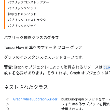
パブリックコンストラクター
パブリックメソッド
継承されたメソッド
パブリックコンストラクター
パブリックメソッド
パブリック最終クラスの
グラフ
TensorFlow 計算を表すデータ フロー グラフ。
グラフのインスタンスはスレッドセーフです。
警告:
Graph オブジェクトによって消費されるリソースは
clo
放する必要があります。そうすれば、Graph オブジェクト
ネストされたクラス
イ
Graph.whileSubgraphBuilder
buildSubgraph メソッド
ン
フまたは本体サブグラフを構築
タ
使用されます。