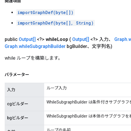
関連項目
importGraphDef(byte[])
importGraphDef(byte[], String)
public
Output[]
<?>
while
Loop
(
Output[]
<?> 入力、
Graph
.
w
Graph
.
while
Subgraph
Builder
bg
Builder、文字列名)
while ループを構築します。
パラメーター
ループ入力
入力
WhileSubgraphBuilder は条件付きサブグ
cgビルダー
WhileSubgraphBuilder は本体のサブグラ
bgビルダー
ループの名前