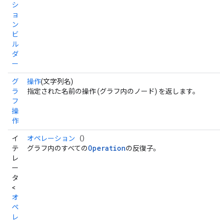
シ
ョ
ン
ビ
ル
ダ
ー
グ
操作
(文字列名)
ラ
指定された名前の操作 (グラフ内のノード) を返します。
フ
操
作
イ
オペレーション
（）
Operation
テ
グラフ内のすべての
の反復子。
レ
ー
タ
<
オ
ペ
レ