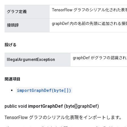
TensorFlow グラフのシリアル化された表
グラフ定義
graphDef 内の名前の先頭に追加される接
接頭辞
投げる
graphDef がグラフの認
IllegalArgumentException
関連項目
importGraphDef(byte[])
public void
import
Graph
Def
(byte[]graph
Def)
TensorFlow グラフのシリアル化表現をインポートします。