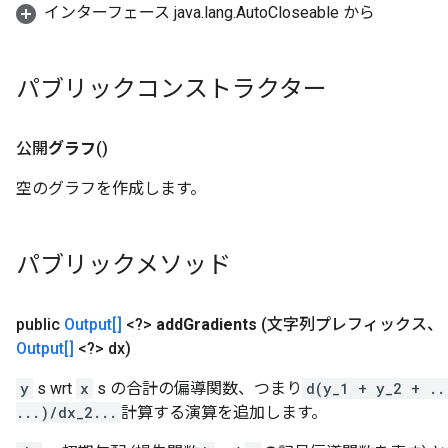
インターフェース java.lang.AutoCloseable から
パブリックコンストラクター
公開
グラフ
()
空のグラフを作成します。
パブリックメソッド
public
Output[]
<?>
add
Gradients
(文字列プレフィックス、
Output[]
<?> dx)
y
s wrt
x
s の合計の偏導関数、つまり
d(y_1 + y_2 + ..
...)/dx_2...
計算する演算を追加します。