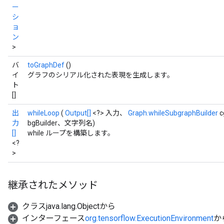
ー
シ
ョ
ン
>
バ
toGraphDef
()
イ
グラフのシリアル化された表現を生成します。
ト
[]
出
whileLoop
(
Output[]
<?> 入力、
Graph.whileSubgraphBuilder
c
力
bgBuilder、文字列名)
[]
while ループを構築します。
<?
>
継承されたメソッド
クラスjava.lang.Objectから
インターフェース
org.tensorflow.ExecutionEnvironment
か