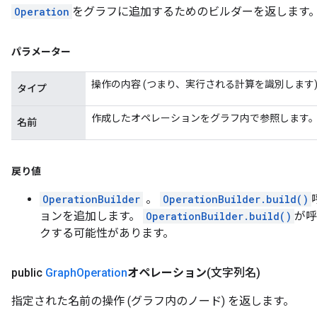
Operation
をグラフに追加するためのビルダーを返します
パラメーター
操作の内容 (つまり、実行される計算を識別します
タイプ
作成したオペレーションをグラフ内で参照します
名前
戻り値
OperationBuilder
。
OperationBuilder.build()
ョンを追加します。
OperationBuilder.build()
が呼
クする可能性があります。
public
Graph
Operation
オペレーション
(文字列名)
指定された名前の操作 (グラフ内のノード) を返します。