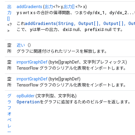
出
addGradients
(
出力
<?> y,
出力[]
<?> x)
y
x
dy/dx_1, dy/dx_2...
力
s wrt
s の合計の偏導関数、つまり
[]
addGradients(String, Output[], Output[], Ou
これ
<?
y
dx
prefix
こで、
は単一の出力、
は null、
は null です。
>
空
近い
（）
所
グラフに関連付けられたリソースを解放します。
空
importGraphDef
(byte[]graphDef、文字列プレフィックス)
所
TensorFlow グラフのシリアル化表現をインポートします。
空
importGraphDef
(byte[]graphDef)
所
TensorFlow グラフのシリアル化表現をインポートします。
グ
opBuilder
(文字列型、文字列名)
Operation
ラ
をグラフに追加するためのビルダーを返します。
フ
オ
ペ
レ
ー