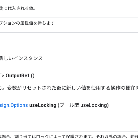
数に代入される値。
プションの属性値を持ちます
n の新しいインスタンス
T>
Output
Ref
()
じ。変数がリセットされた後に新しい値を使用する操作の便宜
sign
.
Options
use
Locking
(ブール型 use
Locking)
e の場合、割り当てはロックによって保護されます。それ以外の場合、動