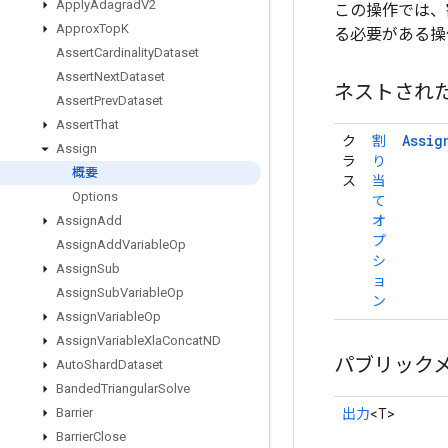
Apply
Adagrad
V2
この操作では、
Approx
Top
K
る必要がある操
Assert
Cardinality
Dataset
Assert
Next
Dataset
ネストされ
Assert
Prev
Dataset
Assert
That
Assig
ク
割
Assign
ラ
り
概要
ス
当
Options
て
オ
Assign
Add
プ
Assign
Add
Variable
Op
シ
Assign
Sub
ョ
Assign
Sub
Variable
Op
ン
Assign
Variable
Op
Assign
Variable
Xla
Concat
ND
パブリック
Auto
Shard
Dataset
Banded
Triangular
Solve
Barrier
出力
<T>
Barrier
Close