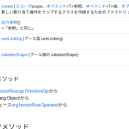
create
(
スコープ
scope、
オペランド
<T>参照、
オペランド
<T>値、
オプ
新しい割り当て操作をラップするクラスを作成するためのファクトリ 
出力参照
()
=「参照」と同じ。
useLocking
(ブール型 useLocking)
validateShape
(ブール値の validateShape)
メソッド
ensorflow.op.PrimitiveOp
から
ang.Objectから
ェース
org.tensorflow.Operand
から
クメソッド