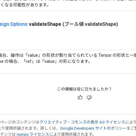
なくなる可能性があります。
sign
.
Options
validate
Shape
(ブール値 validate
Shape)
 の場合、操作は「value」の形状が割り当てられている Tensor の形状
alse の場合、「ref」は「value」の形になります。
この情報は役に立ちましたか？
のページのコンテンツは
クリエイティブ・コモンズの表示 4.0 ライセンス
によ
より使用許諾されます。詳しくは、
Google Developers サイトのポリシー
をご覧
ンテンツは
numpy ライセンス
により使用許諾されます。