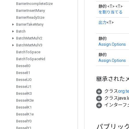
Barrier
Incomplete
Size
静的 <T> <T>
Barrier
Insert
Many
を割り当てる
Barrier
Ready
Size
出力
<T>
Barrier
Take
Many
Batch
Batch
Mat
Mul
V2
静的
Assign.Options
Batch
Mat
Mul
V3
Batch
To
Space
静的
Batch
To
Space
Nd
Assign.Options
Bessel
I0
Bessel
I1
継承された
Bessel
J0
Bessel
J1
クラス
org.t
Bessel
K0
クラスjava.l
Bessel
K0e
インターフ
Bessel
K1
Bessel
K1e
Bessel
Y0
パブリッ
Bessel
Y1