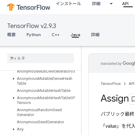
インストール
詳細
API
概要
Abort
All
TensorFlow v2.9.3
AllToAll
概要
Python
C++
Java
詳細
AnonymousHashTable
Anonymous
Iterator
V2
Anonymous
Iterator
V3
Anonymous
Memory
Cache
Anonymous
Multi
Device
Iterator
Anonymous
Multi
Device
Iterator
V3
Anonymous
Mutable
Dense
Hash
Table
TensorFlow
API
Anonymous
Mutable
Hash
Table
Assign
Anonymous
Mutable
Hash
Table
Of
Tensors
Anonymous
Random
Seed
パブリック最終
Generator
Anonymous
Seed
Generator
「value」を
Any