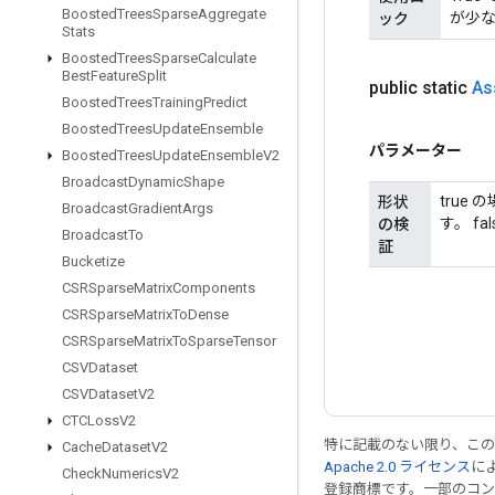
Boosted
Trees
Sparse
Aggregate
が少
ック
Stats
Boosted
Trees
Sparse
Calculate
Best
Feature
Split
public static
As
Boosted
Trees
Training
Predict
Boosted
Trees
Update
Ensemble
パラメーター
Boosted
Trees
Update
Ensemble
V2
Broadcast
Dynamic
Shape
true
形状
Broadcast
Gradient
Args
す。 f
の検
Broadcast
To
証
Bucketize
CSRSparse
Matrix
Components
CSRSparse
Matrix
To
Dense
CSRSparse
Matrix
To
Sparse
Tensor
CSVDataset
CSVDataset
V2
CTCLoss
V2
特に記載のない限り、こ
Cache
Dataset
V2
Apache 2.0 ライセンス
に
Check
Numerics
V2
登録商標です。一部のコ