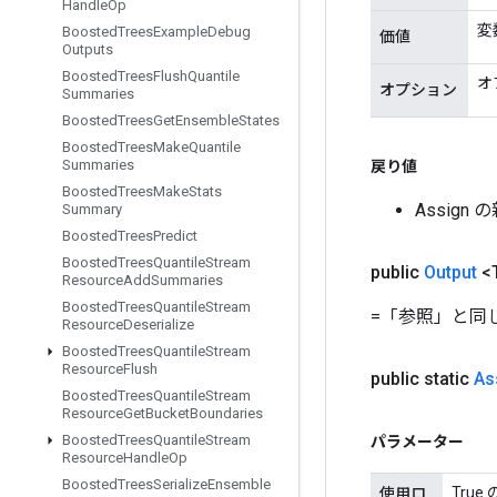
Handle
Op
変
Boosted
Trees
Example
Debug
価値
Outputs
Boosted
Trees
Flush
Quantile
オ
オプション
Summaries
Boosted
Trees
Get
Ensemble
States
Boosted
Trees
Make
Quantile
Summaries
戻り値
Boosted
Trees
Make
Stats
Assig
Summary
Boosted
Trees
Predict
Boosted
Trees
Quantile
Stream
public
Output
<
Resource
Add
Summaries
Boosted
Trees
Quantile
Stream
=「参照」と同
Resource
Deserialize
Boosted
Trees
Quantile
Stream
Resource
Flush
public static
As
Boosted
Trees
Quantile
Stream
Resource
Get
Bucket
Boundaries
Boosted
Trees
Quantile
Stream
パラメーター
Resource
Handle
Op
Boosted
Trees
Serialize
Ensemble
Tru
使用ロ