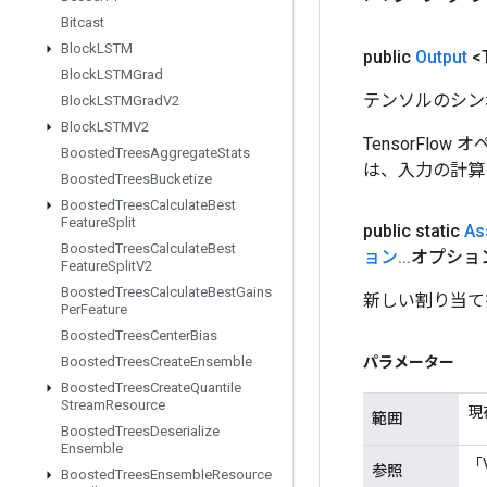
Bitcast
Block
LSTM
public
Output
<
Block
LSTMGrad
テンソルのシン
Block
LSTMGrad
V2
Block
LSTMV2
TensorFlo
Boosted
Trees
Aggregate
Stats
は、入力の計算
Boosted
Trees
Bucketize
Boosted
Trees
Calculate
Best
Feature
Split
public static
As
Boosted
Trees
Calculate
Best
ョン
.
.
.
オプショ
Feature
Split
V2
Boosted
Trees
Calculate
Best
Gains
新しい割り当て
Per
Feature
Boosted
Trees
Center
Bias
パラメーター
Boosted
Trees
Create
Ensemble
Boosted
Trees
Create
Quantile
Stream
Resource
現
範囲
Boosted
Trees
Deserialize
Ensemble
「
参照
Boosted
Trees
Ensemble
Resource