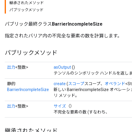
継承されたメソッド
パブリックメソッド
パブリック最終クラス
BarrierIncompleteSize
指定されたバリア内の不完全な要素の数を計算します。
パブリックメソッド
出力
<整数>
asOutput
()
テンソルのシンボリック ハンドルを返し
静的
create
(
スコープ
スコープ、
オペランド
<S
BarrierIncompleteSize
新しい BarrierIncompleteSize
リ メソッド。
出力
<整数>
サイズ
（）
不完全な要素の数 (すなわち、
継承されたメソッド