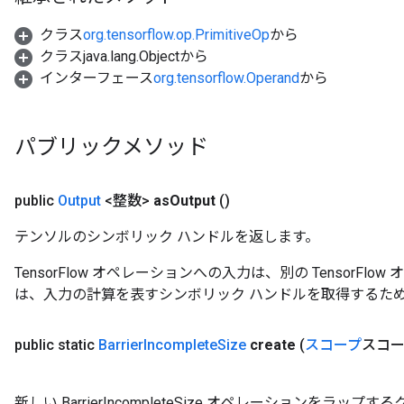
クラス
org.tensorflow.op.PrimitiveOp
から
クラスjava.lang.Objectから
インターフェース
org.tensorflow.Operand
から
パブリックメソッド
t
public
Output
<整数>
as
Output
()
テンソルのシンボリック ハンドルを返します。
TensorFlow オペレーションへの入力は、別の TensorF
は、入力の計算を表すシンボリック ハンドルを取得するた
source
public static
Barrier
Incomplete
Size
create
(
スコープ
スコ
leOp
新しい BarrierIncompleteSize オペレーションをラ