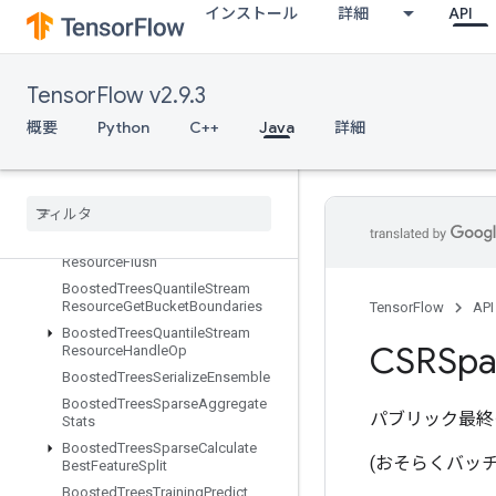
インストール
詳細
API
BoostedTreesGetEnsembleStates
BoostedTreesMakeQuantileSum
maries
BoostedTreesMakeStatsSummar
TensorFlow v2.9.3
y
概要
Python
C++
Java
詳細
BoostedTreesPredict
Boosted
Trees
Quantile
Stream
Resource
Add
Summaries
Boosted
Trees
Quantile
Stream
Resource
Deserialize
Boosted
Trees
Quantile
Stream
Resource
Flush
Boosted
Trees
Quantile
Stream
Resource
Get
Bucket
Boundaries
TensorFlow
API
Boosted
Trees
Quantile
Stream
CSRSpa
Resource
Handle
Op
Boosted
Trees
Serialize
Ensemble
Boosted
Trees
Sparse
Aggregate
パブリック最終
Stats
Boosted
Trees
Sparse
Calculate
(おそらくバッチ処
Best
Feature
Split
Boosted
Trees
Training
Predict