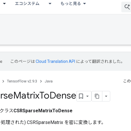
エコシステム
もっと見る
このページは
Cloud Translation API
によって翻訳されました。
TensorFlow v2.9.3
Java
この
rse
Matrix
To
Dense
クラス
CSRSparseMatrixToDense
理された) CSRSparseMatrix を密に変換します。