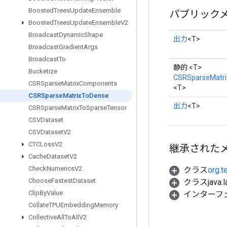
Boosted
Trees
Update
Ensemble
パブリック
Boosted
Trees
Update
Ensemble
V2
Broadcast
Dynamic
Shape
出力
<T>
Broadcast
Gradient
Args
Broadcast
To
静的 <T>
Bucketize
CSRSparseMatr
CSRSparse
Matrix
Components
<T>
CSRSparse
Matrix
To
Dense
出力
<T>
CSRSparse
Matrix
To
Sparse
Tensor
CSVDataset
CSVDataset
V2
CTCLoss
V2
継承された
Cache
Dataset
V2
Check
Numerics
V2
クラス
org.t
Choose
Fastest
Dataset
クラスjava.l
Clip
By
Value
インターフ
Collate
TPUEmbedding
Memory
Collective
All
To
All
V2