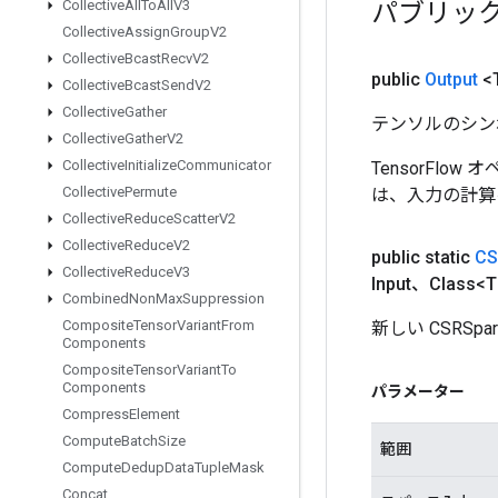
パブリッ
Collective
All
To
All
V3
Collective
Assign
Group
V2
Collective
Bcast
Recv
V2
public
Output
<
Collective
Bcast
Send
V2
Collective
Gather
テンソルのシン
Collective
Gather
V2
Collective
Initialize
Communicator
TensorFlo
Collective
Permute
は、入力の計算
Collective
Reduce
Scatter
V2
Collective
Reduce
V2
public static
CS
Collective
Reduce
V3
Input、Class
Combined
Non
Max
Suppression
Composite
Tensor
Variant
From
新しい CSRSp
Components
Composite
Tensor
Variant
To
Components
パラメーター
Compress
Element
Compute
Batch
Size
範囲
Compute
Dedup
Data
Tuple
Mask
Concat