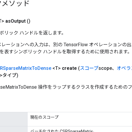
クメソッド
T>
as
Output
()
ボリック ハンドルを返します。
w オペレーションへの入力は、別の TensorFlow オペレーショ
を表すシンボリック ハンドルを取得するために使用されます。
RSparse
Matrix
To
Dense
<T>
create
(
スコープ
scope、
オペラ
<T>タイプ)
arseMatrixToDense 操作をラップするクラスを作成するため
現在のスコープ
バッチ化された CSRSparseMatrix。