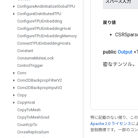
スパース入力
Configure
And
Initialize
Global
TPU
Configure
Distributed
TPU
Configure
TPUEmbedding
戻り値
Configure
TPUEmbedding
Host
CSRSpa
Configure
TPUEmbedding
Memory
Connect
TPUEmbedding
Hosts
Constant
public
Output
<
Consume
Mutex
Lock
密なテンソル。
Control
Trigger
Conv
Conv2DBackprop
Filter
V2
Conv2DBackprop
Input
V2
Copy
Copy
Host
Copy
To
Mesh
Copy
To
Mesh
Grad
特に記載のない限り、こ
Apache 2.0 ライセンス
に
Count
Up
To
登録商標です。一部のコ
Cross
Replica
Sum