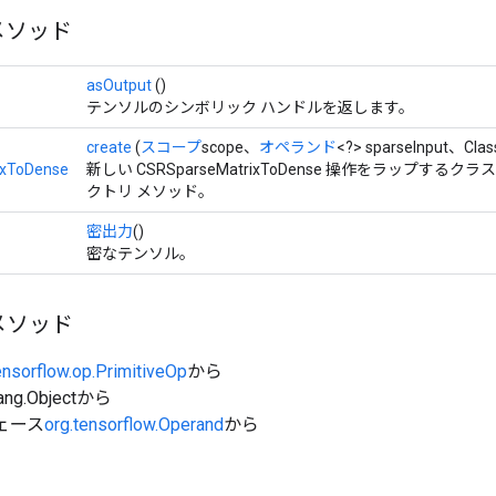
メソッド
asOutput
()
テンソルのシンボリック ハンドルを返します。
create
(
スコープ
scope、
オペランド
<?> sparseInput、Cl
ixToDense
新しい CSRSparseMatrixToDense 操作をラップす
クトリ メソッド。
密出力
()
密なテンソル。
メソッド
ensorflow.op.PrimitiveOp
から
ang.Objectから
ェース
org.tensorflow.Operand
から